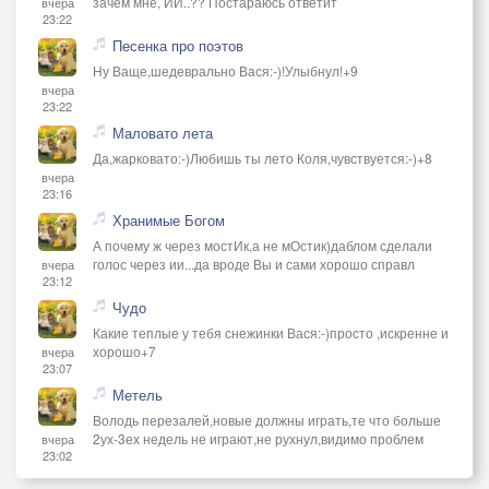
зачем мне, ИИ..?? Постараюсь ответит
вчера
23:22
Песенка про поэтов
Ну Ваще,шедеврально Вася:-)!Улыбнул!+9
вчера
23:22
Маловато лета
Да,жарковато:-)Любишь ты лето Коля,чувствуется:-)+8
вчера
23:16
Хранимые Богом
А почему ж через мостИк,а не мОстик)даблом сделали
голос через ии...да вроде Вы и сами хорошо справл
вчера
23:12
Чудо
Какие теплые у тебя снежинки Вася:-)просто ,искренне и
хорошо+7
вчера
23:07
Метель
Володь перезалей,новые должны играть,те что больше
2ух-3ех недель не играют,не рухнул,видимо проблем
вчера
23:02