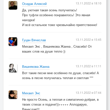
13.11.2022 в 18:10
Осидак Алексей
Да, уютная такая осень получилась!
Про туфли особенно понравилось! Это явная
находка!
И всё остальное тоже чрезвычайно приятственно!
13.11.2022 в 15:45
Гуцан Вячеслав
Михаил Энс , Вишнякова Жанна , Спасибо! От
ваших слов на душе тепло ))
13.11.2022 в 11:11
Вишнякова Жанна
Вот такие песни мне особенно по душе, спасибо! А
осень в песне получилась теплая и светлая ***
13.11.2022 в 07:44
Михаил Энс
Не просто Осень, а теплая и симпатично-добрая, в
твоих стихах и подаче!))+++++ Аплодирую,
Вячеслав!!!