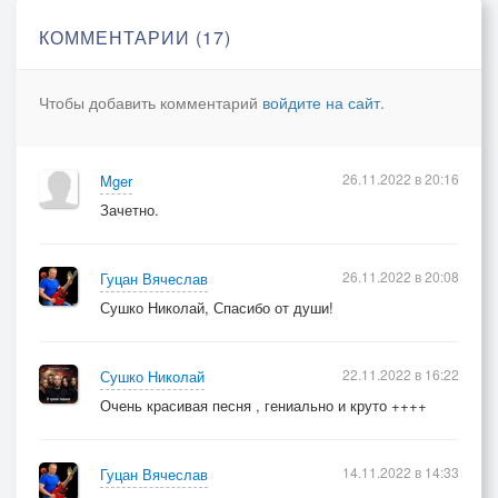
КОММЕНТАРИИ (17)
Бродит осень по городу, грустной, чумазой
девицей.
Чтобы добавить комментарий
войдите на сайт
.
Прикрывшись опавшей листвой, словно рванной
тряпицей.
И дождем слезы льет, но не стоит так переживать
26.11.2022 в 20:16
Mger
ей.
Зачетно.
Ей зима уже шьет, к декабрю, белоснежное
платье.
26.11.2022 в 20:08
Гуцан Вячеслав
На погоду уже не ворчу.
Сушко Николай, Спасибо от души!
Не во всем же ей делать погоду.
Сожалеть ни о чем не хочу.
22.11.2022 в 16:22
Сушко Николай
И зависеть от времени года.
Очень красивая песня , гениально и круто ++++
Задувает ноябрь свечу,
Пусть остались дела и проблемы...
Но так чудно залит горизонт апельсиновым
14.11.2022 в 14:33
Гуцан Вячеслав