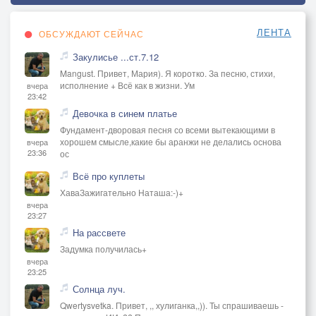
ЛЕНТА
ОБСУЖДАЮТ СЕЙЧАС
Закулисье ...ст.7.12
Mangust. Привет, Мария). Я коротко. За песню, стихи,
исполнение + Всё как в жизни. Ум
вчера
23:42
Девочка в синем платье
Фундамент-дворовая песня со всеми вытекающими в
хорошем смысле,какие бы аранжи не делались основа
вчера
23:36
ос
Всё про куплеты
ХаваЗажигательно Наташа:-)+
вчера
23:27
На рассвете
Задумка получилась+
вчера
23:25
Солнца луч.
Qwertysvetka. Привет, ,, хулиганка,,)). Ты спрашиваешь -