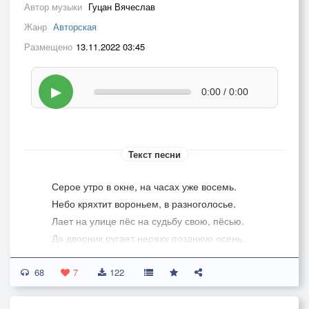
Автор музыки
Гуцан Вячеслав
Жанр
Авторская
Размещено
13.11.2022 03:45
▶
0:00 / 0:00
Текст песни
Серое утро в окне, на часах уже восемь.
Небо кряхтит вороньем, в разноголосье.
Лает на улице пёс на судьбу свою, пёсью.
Да дворник ругает неряху позднюю осень.
68
На погоду и я поворчу.
7
122
Выпью сладкого чая с лимоном.
С подозреньем в руках поверчу,