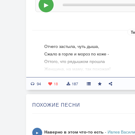
▶
Те
Отчего застыла, чуть дыша,
Сжало в горле и мороз по коже -
Оттого, что рядышком прошла
Женщина, на маму, так похожая!
94
Тот же плащ, чуть тесный в рукавах,
18
187
И платок - опять повязан наспех!
Ноги в серых, простеньких чулках,
ПОХОЖИЕ ПЕСНИ
И в галошах - просто курам на смех!
Не моя, чужая! - Все равно,
Вслед за ней иду и улыбаюсь,
Наверно в этом что-то есть
-
Ивлев Васил
▶