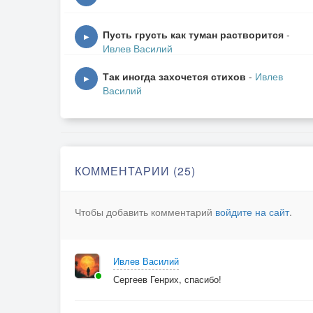
А в душе печет огнём -
Как смешно, как глупо - обозналась!...
Пусть грусть как туман растворится
-
▶
Ивлев Василий
Обманулась, зная наперёд,
Что родная - далеко, далёко!
Так иногда захочется стихов
-
Ивлев
▶
Василий
Только ветер в окна занесёт
Вздох её печальный и глубокий...
Я иду, не поднимая глаз,
В землю пряча слёзы(от прохожих),
КОММЕНТАРИИ (25)
От того, что рядышком прошла
Женщина, на маму так похожая!...
Чтобы добавить комментарий
войдите на сайт
.
Татьяна Назарова. 1988
Ивлев Василий
Сергеев Генрих, спасибо!