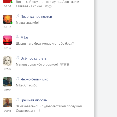
Вот так.. Я ему это.. при луне... А он взял и
завязал на спине... 🤦🥺
08:06
Песенка про поэтов
Маша спасибо!
07:57
Mike
Шурин - это брат жены, кто тебе брат?
07:35
Всё про куплеты
Mangust, спасибо огромное!!! 🌸🌸🌸
07:26
Чёрно-белый мир
Mike, Спасибо
05:52
Грешная любовь
Замечательно!.. С удовольствием послушал...
Соавторам +++!
00:45