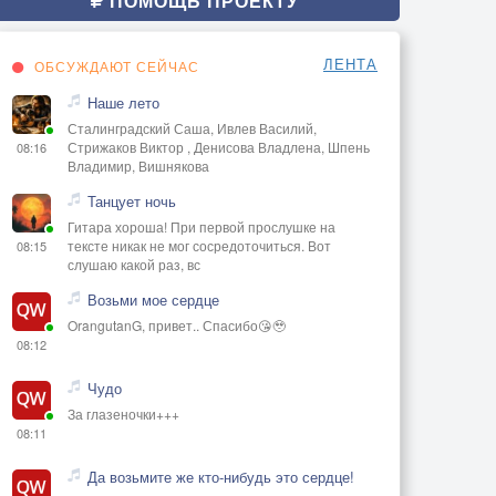
ПОМОЩЬ ПРОЕКТУ
ЛЕНТА
ОБСУЖДАЮТ СЕЙЧАС
Наше лето
Сталинградский Саша, Ивлев Василий,
Стрижаков Виктор , Денисова Владлена, Шпень
08:16
Владимир, Вишнякова
Танцует ночь
Гитара хороша! При первой прослушке на
тексте никак не мог сосредоточиться. Вот
08:15
слушаю какой раз, вс
Возьми мое сердце
OrangutanG, привет.. Спасибо😘🥹
08:12
Чудо
За глазеночки+++
08:11
Да возьмите же кто-нибудь это сердце!