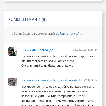
Говори же, мразь! Как, в какую стОрону,
Двигаться куда на выход нам ??
КОММЕНТАРИИ (9)
Или прямо здесь тебя накормим мухоморами,
Прикуём на радость кабанам.
Чтобы добавить комментарий
войдите на сайт
.
- Нет ребята-рОдные, все вы здесь для "галочки",
И помочь бы, может был бы рад. Но,
03.03.2024 в 20:44
Лисинский Александр
Я ж - герой народа! Вы - никто на палочке,
Наталья Соколова и Николай Ильченко , да, тоже
Да и ещё - народный депутат !!
любил географию вот и написал про
Сусанина))).Коля, Наталья, спасибо
И признаться я же с детства, с географией,
Не дружу, но это не беда.
03.03.2024 в 10:12
Наталья Соколова и Николай Ильченко
Постоянно путаю Австрию с Австралией,
Воскресенье началось с улыбки, ну надо же было
Что поделать..,
выбрать себе в проводники Сусанина, ничему
Бизнес, господа!
история не учит... А мне география в школе
нравилась, один раз, чтобы удивить учительницу,
выучил все столицы мира за ночь... Здорово, Саш!!!
- Ой волкИ-позорные!! Ой, как жизнь кусается!,