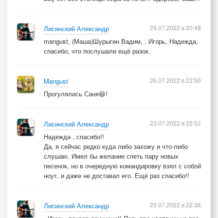
Разведут везде со всех сторон.
Так и получается, крутится-вращается,
29.07.2022 в 20:48
Лисинский Александр
Нашей жизни вечный лохотрон.
mangust, (Маша)Шурыгин Вадим, . Игорь, Надежда,
спасибо, что послушали ещё разок.
==========
26.07.2022 в 22:50
Mangust
_Главное ребята, не поддаться панике,
Прогулялись Саня😆!
Выбраться из леса как бы нам.
По морям да по волнам, сплавать на Титанике,
Предлагал известный капитан.
23.07.2022 в 22:52
Лисинский Александр
Надежда , спасибо!!
Да, я сейчас редко куда либо захожу и что-либо
слушаю. Имел бы желание спеть пару новых
песенок, но в очередную командировку взял с собой
ноут, и даже не доставал его. Ещё раз спасибо!!
23.07.2022 в 22:36
Лисинский Александр