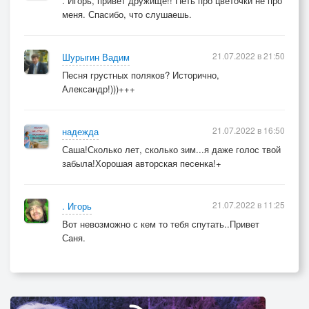
. Игорь, привет дружище!! Петь про цветочки не про
меня. Спасибо, что слушаешь.
21.07.2022 в 21:50
Шурыгин Вадим
Песня грустных поляков? Исторично,
Александр!)))+++
21.07.2022 в 16:50
надежда
Саша!Сколько лет, сколько зим...я даже голос твой
забыла!Хорошая авторская песенка!+
21.07.2022 в 11:25
. Игорь
Вот невозможно с кем то тебя спутать..Привет
Саня.