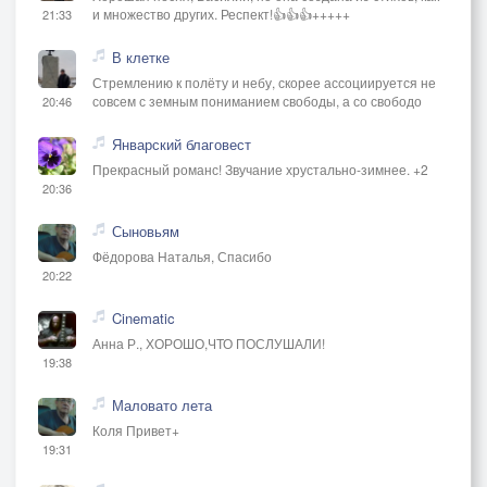
и множество других. Респект!👍👍👍+++++
21:33
В клетке
Стремлению к полёту и небу, скорее ассоциируется не
совсем с земным пониманием свободы, а со свободо
20:46
Январский благовест
Прекрасный романс! Звучание хрустально-зимнее. +2
20:36
Сыновьям
Фёдорова Наталья, Спасибо
20:22
Cinematic
Анна Р., ХОРОШО,ЧТО ПОСЛУШАЛИ!
19:38
Маловато лета
Коля Привет+
19:31