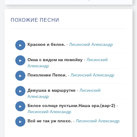
Да по сносным ценам как с кустА.
Обещал наш Ванечка, всем без навигатора,
ПОХОЖИЕ ПЕСНИ
Показать прекрасные места.
Отзывы про Ванечку, только положительны,
Красное и белое.
-
Лисинский Александр
Знает Ваню весь честнОй народ.
▶
И повёл красавчик наш, трОпами забытыми,
Окна с видом на помойку
-
Лисинский
Уводя от городских забот.
▶
Александр
Поколение Пепси.
-
Лисинский Александр
Долго, или коротко, шли толпою дружною,
▶
Вот уж стали сумерки сверкать.
Девушка в маршрутке
-
Лисинский
Но грибочков-ягодок, мы не обнаружили,
▶
Александр
Лишь клещей успели нахватать.
Белое солнце пустыни.Наша эра.(вар-2)
-
▶
Лисинский Александр
- Ты куда завёл нас! Где мы все находимся??
Всё не так уж плохо.
-
Лисинский Александр
Уж давно не вИдим белый свет.
▶
В этом лЕсе даже лешие не водятся,
И не дозвониться, связи нет.