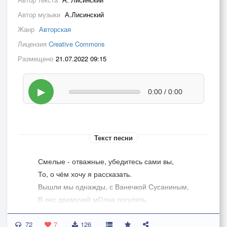
Автор музыки
А.Лисинский
Жанр
Авторская
Лицензия
Creative Commons
Размещено
21.07.2022 09:15
▶
0:00 / 0:00
Текст песни
Смелые - отважные, убедитесь сами вы,
То, о чём хочу я рассказать.
Вышли мы однажды, с Ванечкой Сусаниным,
В лес дремучий мОлча погулять.
72
Ох берёзки-ёлочки, ох грибочки-ягоды,
7
126