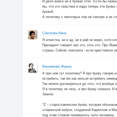
И дело вовсе не в буквах этих. Если бы назва
бы, что это свастика и надо теперь эти букв
буквой.
А политику с некоторых пор не смотрю и не 
Соколова Нина
Я атеистка, ни в ад, ни в рай не верю, хотя х
Президент говорит про это, хоть кто. Про Яши
страны. Сейчас поискала - если арестовали з
Вишнякова Жанна
А при чем тут политика? Я про букву говорю,
истребить, так же как нельзя истребить неме
Так можно договориться до того, что вообще 
Я в политику не лезу, а про букву сказала. 
Землю.
"Z – старославянская буква, которая обознач
славянской азбуке, созданной Кириллом и Меф
под этим словом понималось тело человека.