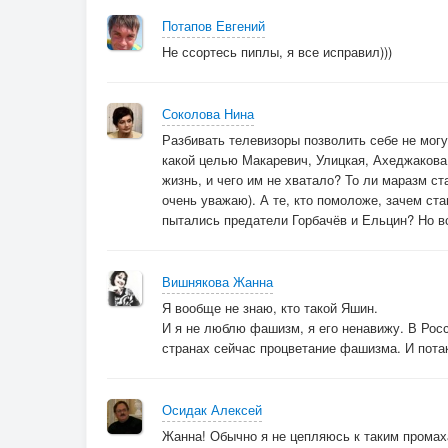
Потапов Евгений
Не ссортесь пиплы, я все исправил)))
Соколова Нина
Разбивать телевизоры позволить себе не могу 
какой целью Макаревич, Улицкая, Ахеджакова 
жизнь, и чего им не хватало? То ли маразм с
очень уважаю). А те, кто помоложе, зачем ста
пытались предатели Горбачёв и Ельцин? Но в
Вишнякова Жанна
Я вообще не знаю, кто такой Яшин.
И я не люблю фашизм, я его ненавижу. В Рос
странах сейчас процветание фашизма. И пота
Осидак Алексей
Жанна! Обычно я не цепляюсь к таким промаха