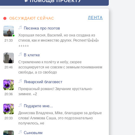
ПОМОЩЬ ПРОЕКТУ
ЛЕНТА
ОБСУЖДАЮТ СЕЙЧАС
Песенка про поэтов
Хорошая песня, Василий, но она создана из
стихов, как и множество других. Респект!👍👍👍
21:33
+++++
В клетке
Стремлению к полёту и небу, скорее
ассоциируется не совсем с земным пониманием
20:46
свободы, а со свободо
Январский благовест
Прекрасный романс! Звучание хрустально-
зимнее. +2
20:36
Подарите мне...
Денисова Владлена, Mike, благодарю за добрые
слова! Алимова Саша, это подсознательно
20:33
получилось, не
Сыновьям