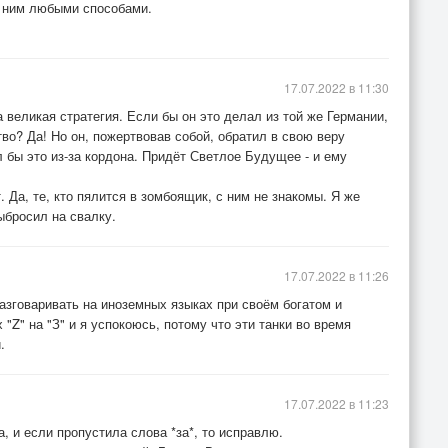
с ним любыми способами.
17.07.2022 в 11:30
 великая стратегия. Если бы он это делал из той же Германии,
о? Да! Но он, пожертвовав собой, обратил в свою веру
ы это из-за кордона. Придёт Светлое Будущее - и ему
т. Да, те, кто пялится в зомбоящик, с ним не знакомы. Я же
ыбросил на свалку.
17.07.2022 в 11:26
азговаривать на иноземных языках при своём богатом и
 "Z" на "З" и я успокоюсь, потому что эти танки во время
.
17.07.2022 в 11:23
, и если пропустила слова *за*, то исправлю.