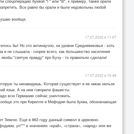
ли спецоперацию буквой "Г" или "В", к примеру, также орали
ы запретить. Все равно бы орали и были недовольны любой
слушаю вообще.
17.07.2022 в 11:07
отелось бы! Но это антинаучно, на уровне Средневековья - хоть
на и не слышала - скорее всего, как большинство населения
а якобы "святую правду" про Бучу - то правильно сделали!
17.07.2022 в 10:48
которую ты ненавидишь. Которая существует и ее никак нельзя
цкий язык. А на нем говорили фашисты.
надо всю Германию сейчас уничтожить.
И вообще это при Кирилле и Мефодии была буква, обозначающая
ает Землю. Еще в 863 году данный символ в церковно-
одием, уп*** в значениях «край», «страна», «народ» или же