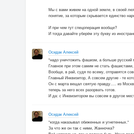
Мы с вами живем на одной земле, в своей лю
понятие, за которым скрывается единство нар
И при чем тут спецоперация вообще?
И тогда давайте уберём эту букву из иностра
Осидак Алексей
"надо уничтожить фашизм, а больше русский м
Главное при этом самим не стать фашистами,
Вообще, в рай, судя по всему, отправятся сов
Главный Инквизитор, А совсем другие - те к
Он с марта вещал святую правду..... из Москв
теперь за него всех разорвать готов.
И да: с Инквизитором вы совсем в другое место
Осидак Алексей
"когда наказывал обиженных и угнетенных."
За что же он так с ними, Жанночка?
Всё нормально, так и должно быть. Наше подс