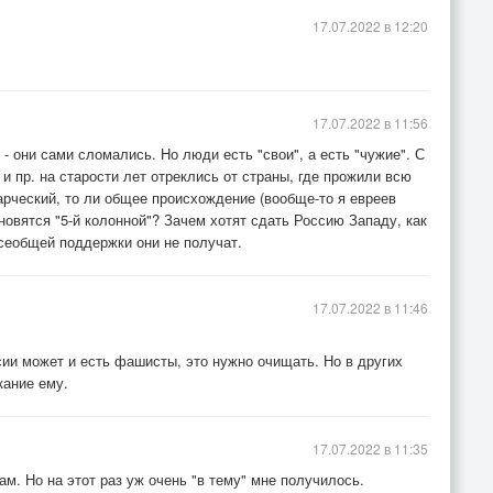
17.07.2022 в 12:20
17.07.2022 в 11:56
- они сами сломались. Но люди есть "свои", а есть "чужие". С
и пр. на старости лет отреклись от страны, где прожили всю
тарческий, то ли общее происхождение (вообще-то я евреев
новятся "5-й колонной"? Зачем хотят сдать Россию Западу, как
сеобщей поддержки они не получат.
17.07.2022 в 11:46
сии может и есть фашисты, это нужно очищать. Но в других
кание ему.
17.07.2022 в 11:35
м. Но на этот раз уж очень "в тему" мне получилось.