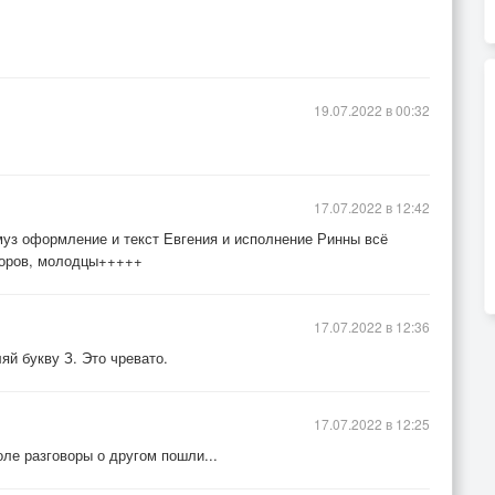
19.07.2022 в 00:32
17.07.2022 в 12:42
муз оформление и текст Евгения и исполнение Ринны всё
зоров, молодцы+++++
17.07.2022 в 12:36
яй букву З. Это чревато.
17.07.2022 в 12:25
оле разговоры о другом пошли...