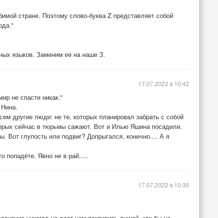
бимой стране. Поэтому слово-буква Z представляет собой
ода."
нных языков. Заменим ее на наше З.
17.07.2022 в 10:42
ир не спасти никак."
 Нина.
сем другие люди: не те, которых планировал забрать с собой
оторых сейчас в тюрьмы сажают. Вот и Илью Яшина посадили.
ы. Вот глупость или подвиг? Допрыгался, конечно.... А я
 попадёте. Явно не в рай.....
17.07.2022 в 10:36
ознание никогда не даст нам покривить душой, как бы не