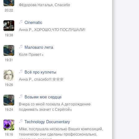
Фёдорова Наталья, Спасибо
20:22
Cinematic
Анна Р., ХОРОШО,ЧТО ПОСЛУШАЛИ!
19:38
Маловато лета
Коля Привет+
19:31
Всё про куплеты
Анна Р., спасибо!!! 🌸🌸🌸
19:26
Возьми мое сердце
Вчера со мной поокала А деторождение
поднимать значит с Серёгой+
19:24
Technology Documentary
Mike, послушала несколько Ваших композиций,
технически они сделаны профессионально,
19:16