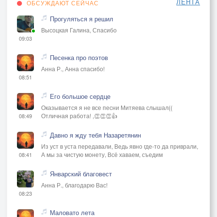
ЛЕНТА
ОБСУЖДАЮТ СЕЙЧАС
Прогуляться я решил
Высоцкая Галина, Спасибо
09:03
Песенка про поэтов
Анна Р., Анна спасибо!
08:51
Его большое сердце
Оказывается я не все песни Митяева слышал((
Отличная работа! ,👏👏👏👍
08:49
Давно я жду тебя Назаретянин
Из уст в уста передавали, Ведь явно где-то да приврали,
А мы за чистую монету, Всё хаваем, съедим
08:41
Январский благовест
Анна Р., благодарю Вас!
08:23
Маловато лета