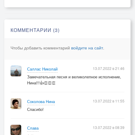
Посмертная ждёт награда.
А, может быть, это открытие
Огромнейшим станет событием,
КОММЕНТАРИИ (3)
И нам наконец-то ответят,
Зачем мы живём на свете.
Чтобы добавить комментарий
войдите на сайт
.
ПРИПЕВ.
3.А утро развеет отчаянье,
Вернёт эфемерные чаянья.
13.07.2022 в 21:46
Саллас Николай
Взойдёт долгожданное солнце
Замечательная песня и великолепное исполнение,
И вновь круговерть начнётся.
Нина!!!👍👏👏👏
А жизнь - это самое ценное,
13.07.2022 в 11:55
Соколова Нина
Но к ней равнодушна Вселенная,
Спасибо!
В которой ни ада, ни рая.
Исчезнем мы, умирая.
ПРИПЕВ.
13.07.2022 в 08:39
Слава