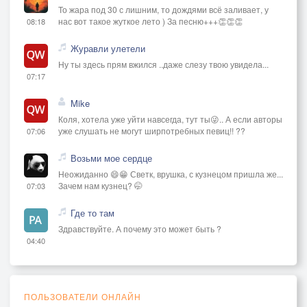
То жара под 30 с лишним, то дождями всё заливает, у
нас вот такое жуткое лето ) За песню+++👏👏👏
08:18
Журавли улетели
Ну ты здесь прям вжился ..даже слезу твою увидела...
07:17
Mike
Коля, хотела уже уйти навсегда, тут ты😜.. А если авторы
уже слушать не могут ширпотребных певиц!! ??
07:06
Возьми мое сердце
Неожиданно 😄😁 Светк, врушка, с кузнецом пришла же...
Зачем нам кузнец? 🤭
07:03
Где то там
Здравствуйте. А почему это может быть ?
04:40
ПОЛЬЗОВАТЕЛИ ОНЛАЙН