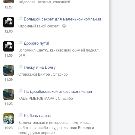
Фёдорова Наталья, спасибо!!!
12:27
Большой секрет для маленькой компании
Огромный такой секрет!.. 🤫
12:05
Доброго пути!
Вспомнил Светку, как сквозняк юбку ей поднял...
😘🌹
11:55
Гляжу я на Волгу
Стрижаков Виктор , Спасибо
11:39
На Дерибасовской открылася пивная
КАДЫРМЕТОВ МАРАТ, Спасибо
11:23
Любовь на раз
Замечательная и интересная получилась
работа - спасибо за удовольствие Володя и
10:23
всем, друзья дорогие