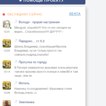
ПОМОЩЬ ПРОЕКТУ
ЛЕНТА
ОБСУЖДАЮТ СЕЙЧАС
Володя - прораб настроения
Mangust, спасибо!!!! Что-то его сегодня не
видно... Спасибоооооо!!!!! 🤗💛💛💛✨
13:31
Парадокс... ст.5.2
Шпень Владимир, спасибушки!Фролов
Владимир, ну не только,просто так
13:24
совпало,подряд,спасибо!
Прогулка по городу
В Питере невероятно красивая осень,впрочем
там все красиво,просто осенью и зимойй я там
13:14
чаще ,чем ле
Метель
Наконец то,поздравляю!:-)Красивые стихи
Володь,очень:-)+
13:09
Земляника