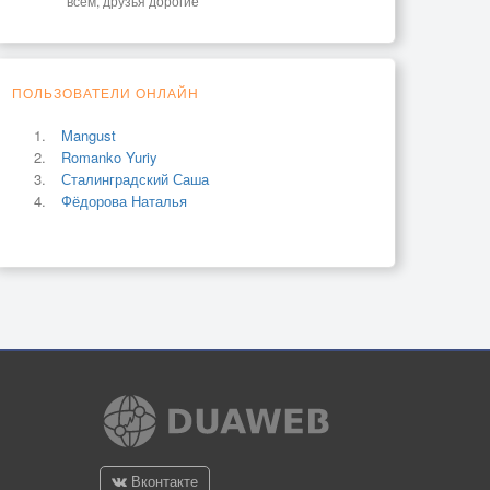
всем, друзья дорогие
ПОЛЬЗОВАТЕЛИ ОНЛАЙН
Mangust
Romanko Yuriy
Сталинградский Саша
Фёдорова Наталья
Вконтакте