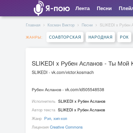
Лента
Песни
Плей
Главная
Космач Виктор
Песни
SLIKEDI x Рубен 
СОАВТОРСКАЯ
НАРОДНАЯ
РОК
ЖАНРЫ:
SLIKEDI x Рубен Асланов - Ты Мой
SLIKEDI - vk.com/victor.kosmach
Рубен Асланов - vk.com/id505548538
Исполнитель
SLIKEDI x Рубен Асланов
Автор текста
SLIKEDI x Рубен Асланов
Жанр
Рэп, хип-хоп
Лицензия
Creative Commons