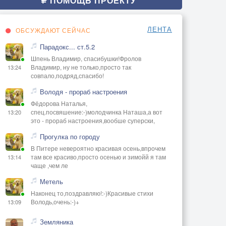
ПОМОЩЬ ПРОЕКТУ
ЛЕНТА
ОБСУЖДАЮТ СЕЙЧАС
Парадокс... ст.5.2
Шпень Владимир, спасибушки!Фролов
Владимир, ну не только,просто так
13:24
совпало,подряд,спасибо!
Володя - прораб настроения
Фёдорова Наталья,
спец.посвяшение:-)молодчинка Наташа,а вот
13:20
это - прораб настроения,вообше суперски,
Прогулка по городу
В Питере невероятно красивая осень,впрочем
там все красиво,просто осенью и зимойй я там
13:14
чаще ,чем ле
Метель
Наконец то,поздравляю!:-)Красивые стихи
Володь,очень:-)+
13:09
Земляника