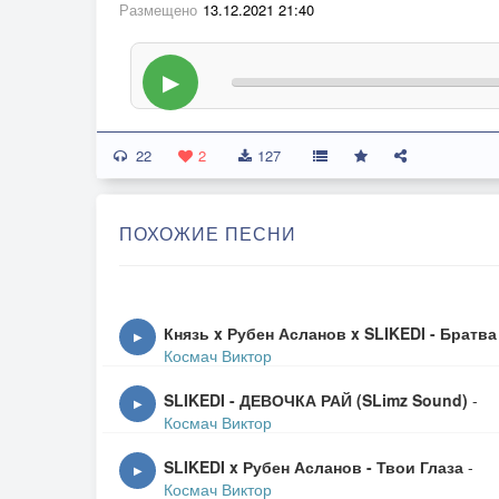
Размещено
13.12.2021 21:40
▶
22
2
127
ПОХОЖИЕ ПЕСНИ
Князь x Рубен Асланов x SLIKEDI - Братва
▶
Космач Виктор
SLIKEDI - ДЕВОЧКА РАЙ (SLimz Sound)
-
▶
Космач Виктор
SLIKEDI x Рубен Асланов - Твои Глаза
-
▶
Космач Виктор