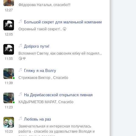
Фёдорова Наталья, спасибо!!!
12:27
Большой секрет для маленькой компании
Огромный такой секрет!.. 🤫
12:05
Доброго пути!
Вспомнил Светку, как сквозняк юбку ей поднял...
😘🌹
11:55
Гляжу я на Волгу
Стрижаков Виктор , Спасибо
11:39
На Дерибасовской открылася пивная
КАДЫРМЕТОВ МАРАТ, Спасибо
11:23
Любовь на раз
Замечательная и интересная получилась
работа - спасибо за удовольствие Володя и
10:23