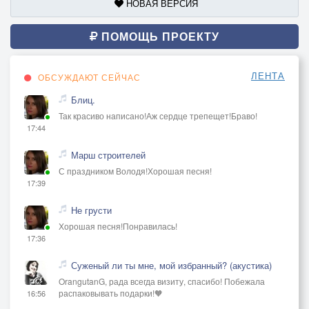
НОВАЯ ВЕРСИЯ
ПОМОЩЬ ПРОЕКТУ
ЛЕНТА
ОБСУЖДАЮТ СЕЙЧАС
Блиц.
Так красиво написано!Аж сердце трепещет!Браво!
17:44
Марш строителей
С праздником Володя!Хорошая песня!
17:39
Не грусти
Хорошая песня!Понравилась!
17:36
Суженый ли ты мне, мой избранный? (акустика)
OrangutanG, рада всегда визиту, спасибо! Побежала
распаковывать подарки!🧡
16:56