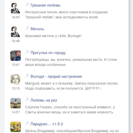
Грешная любовь
Интересная песня, много участников в создании
"грешной любви", мои аплодисменты всем!
16:54
Метель
Красивая метель у тебя, Володя!
16:48
Прогулка по городу
Петербуржцы, вы, конечно, уникальная каста. И стихи
ваши всегда особенные.
15:41
Володя - прораб настроения
Mangust, может и к лучшему. Завтра перезалью песню.
Надо подправить, если получится. 🤗💛💛💛✨
15:15
Любовь на раз
Сергеев Генрих, спасибо за пространный коммент, у
Светы конечно мощь, но и заметьте какая нежность
14:57
Парадокс... ст.5.2
Шпень Владимир, спасибушки!Фролов Владимир, ну не