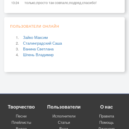
только,просто так совпало,подряд,спасибо!
13:24
ПОЛЬЗОВАТЕЛИ ОНЛАЙН
Зайко Максим
Сталинградский Саша
Ванина Светлана
Шпень Владимир
Творчество
Пользователи
О нас
Песни
Исполнители
Правила
Плейлисты
Статьи
Помощь
Видео
Вход
Лицензия