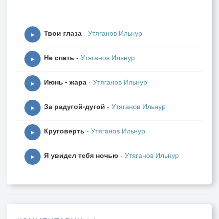
Но нам всё равно - у нас власть Советов
У нас на двери - огромный засов
Твои глаза
-
Утяганов Ильнур
Мы видим вокруг голую степь
▶
Мы знаем точно - это мираж
Не спать
-
Утяганов Ильнур
Но мы не можем выйти из этого мира
▶
Наш разум - больше не наш...
Июнь - жара
-
Утяганов Ильнур
Это реальность
▶
Реальный мир суров
За радугой-дугой
-
Утяганов Ильнур
Это реальность в мире снов...
▶
Круговерть
-
Утяганов Ильнур
начало июня 1996 г. Рунь Ли
▶
Я увидел тебя ночью
-
Утяганов Ильнур
▶