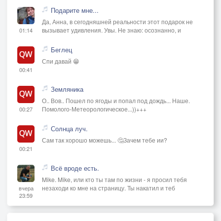
Подарите мне...
Да, Анна, в сегодняшней реальности этот подарок не
вызывает удивления. Увы. Не знаю: осознанно, и
01:14
Беглец
Спи давай 😁
00:41
Земляника
О.. Вов.. Пошел по ягоды и попал под дождь... Наше.
Помолого-Метеорологическое...))+++
00:27
Солнца луч.
Сам так хорошо можешь... 🤔Зачем тебе ии?
00:21
Всё вроде есть.
Mike. Mike, или кто ты там по жизни - я просил тебя
незаходи ко мне на страницу. Ты накатил и теб
вчера
23:59