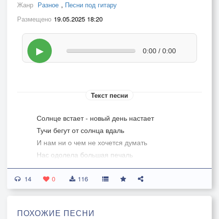
Жанр
Разное
,
Песни под гитару
Размещено
19.05.2025 18:20
▶
0:00 / 0:00
Текст песни
Солнце встает - новый день настает
Тучи бегут от солнца вдаль
И нам ни о чем не хочется думать
Нас одолела большая печаль
Это реальность
14
Реальный мир суров
0
116
Это реальность в мире снов
Когда в Австралии жаркое лето
ПОХОЖИЕ ПЕСНИ
У нас на Урале - дикий мороз