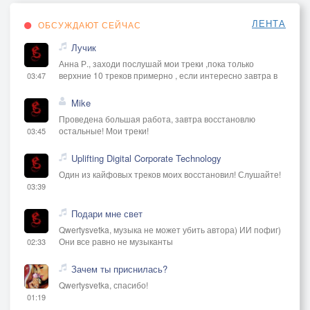
ЛЕНТА
ОБСУЖДАЮТ СЕЙЧАС
Лучик
Анна Р., заходи послушай мои треки ,пока только
верхние 10 треков примерно , если интересно завтра в
03:47
Mike
Проведена большая работа, завтра восстановлю
остальные! Мои треки!
03:45
Uplifting Digital Corporate Technology
Один из кайфовых треков моих восстановил! Слушайте!
03:39
Подари мне свет
Qwertysvetka, музыка не может убить автора) ИИ пофиг)
Они все равно не музыканты
02:33
Зачем ты приснилась?
Qwertysvetka, спасибо!
01:19