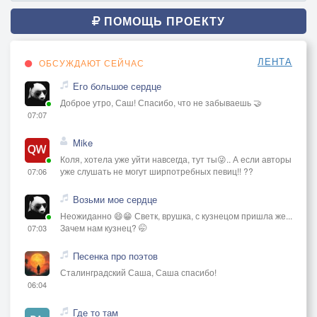
ПОМОЩЬ ПРОЕКТУ
ЛЕНТА
ОБСУЖДАЮТ СЕЙЧАС
Его большое сердце
Доброе утро, Саш! Спасибо, что не забываешь 🤝
07:07
Mike
Коля, хотела уже уйти навсегда, тут ты😜.. А если авторы
уже слушать не могут ширпотребных певиц!! ??
07:06
Возьми мое сердце
Неожиданно 😄😁 Светк, врушка, с кузнецом пришла же...
Зачем нам кузнец? 🤭
07:03
Песенка про поэтов
Сталинградский Саша, Саша спасибо!
06:04
Где то там