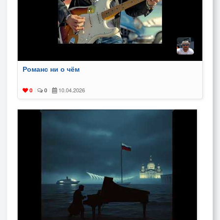
Романс ни о чём
10.04.2026
0
|
0
|