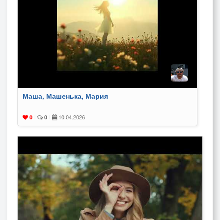
Маша, Машенька, Мария
10.04.2026
0
|
0
|