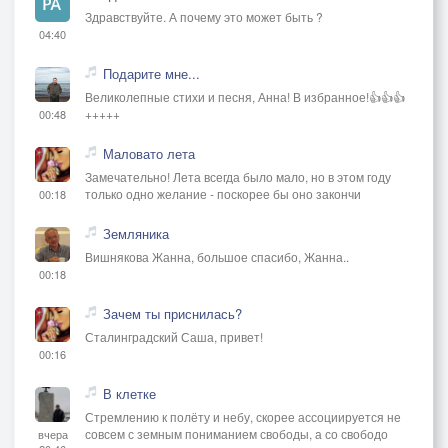
Здравствуйте. А почему это может быть ?
04:40
Подарите мне...
Великолепные стихи и песня, Анна! В избранное!👍👍👍
+++++
00:48
Маловато лета
Замечательно! Лета всегда было мало, но в этом году
только одно желание - поскорее бы оно закончи
00:18
Земляника
Вишнякова Жанна, большое спасибо, Жанна..
00:18
Зачем ты приснилась?
Сталинградский Саша, привет!
00:16
В клетке
Стремлению к полёту и небу, скорее ассоциируется не
совсем с земным пониманием свободы, а со свободо
вчера