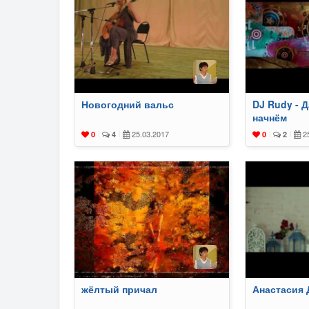
Новогодний вальс
DJ Rudy - 
начнём
25.03.2017
25
0
|
4
|
0
|
2
|
жёлтый причал
Анастасия 