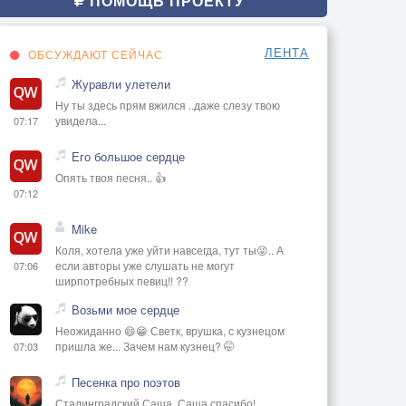
ПОМОЩЬ ПРОЕКТУ
ЛЕНТА
ОБСУЖДАЮТ СЕЙЧАС
Журавли улетели
Ну ты здесь прям вжился ..даже слезу твою
увидела...
07:17
Его большое сердце
Опять твоя песня.. 👍
07:12
Mike
Коля, хотела уже уйти навсегда, тут ты😜.. А
если авторы уже слушать не могут
07:06
ширпотребных певиц!! ??
Возьми мое сердце
Неожиданно 😄😁 Светк, врушка, с кузнецом
пришла же... Зачем нам кузнец? 🤭
07:03
Песенка про поэтов
Сталинградский Саша, Саша спасибо!