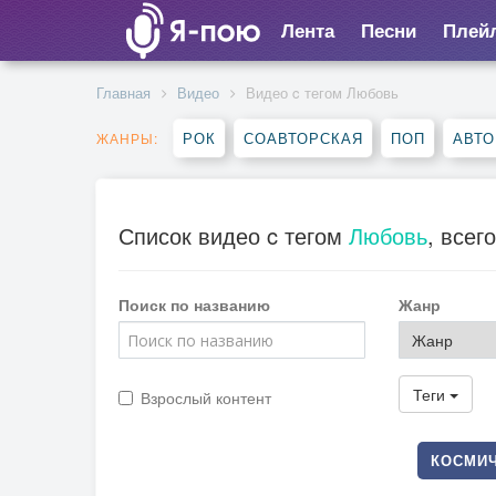
Лента
Песни
Плей
Главная
Видео
Видео c тегом Любовь
РОК
СОАВТОРСКАЯ
ПОП
АВТО
ЖАНРЫ:
Список видео c тегом
Любовь
, всего
Поиск по названию
Жанр
Теги
Взрослый контент
КОСМИЧ