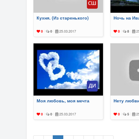
Кухня. (Из старенького)
Ночь на Ив
25.03.2017
25
0
|
0
|
0
|
8
|
Моя любовь, моя мечта
Нету любви
25.03.2017
25
0
|
0
|
0
|
5
|