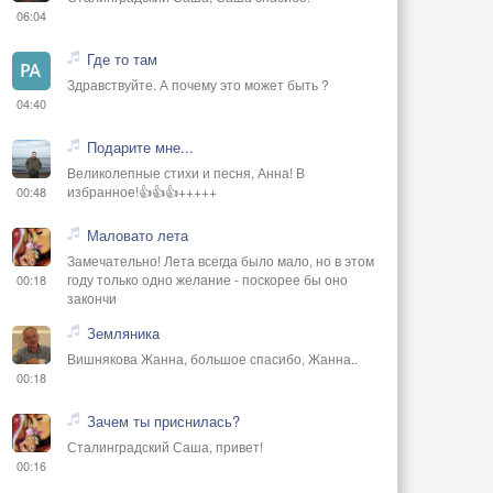
06:04
Где то там
Здравствуйте. А почему это может быть ?
04:40
Подарите мне...
Великолепные стихи и песня, Анна! В
избранное!👍👍👍+++++
00:48
Маловато лета
Замечательно! Лета всегда было мало, но в этом
году только одно желание - поскорее бы оно
00:18
закончи
Земляника
Вишнякова Жанна, большое спасибо, Жанна..
00:18
Зачем ты приснилась?
Сталинградский Саша, привет!
00:16