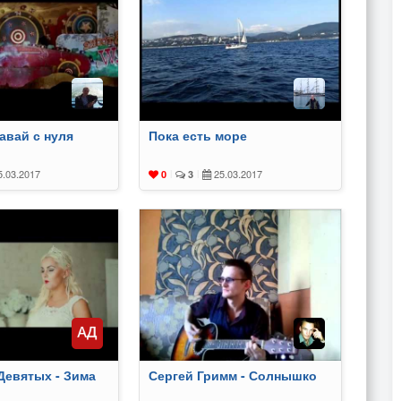
Давай с нуля
Пока есть море
.03.2017
25.03.2017
0
|
3
|
Девятых - Зима
Сергей Гримм - Солнышко