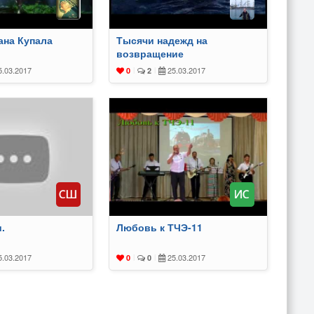
ана Купала
Тысячи надежд на
возвращение
.03.2017
25.03.2017
0
|
2
|
.
Любовь к ТЧЭ-11
.03.2017
25.03.2017
0
|
0
|