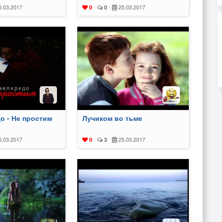
.03.2017
25.03.2017
0
|
0
|
о - Не простим
Лучиком во тьме
.03.2017
25.03.2017
0
|
3
|