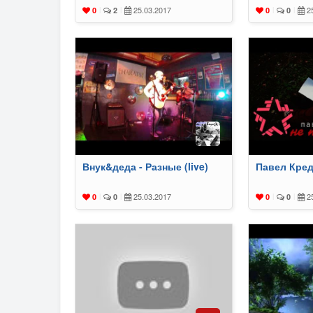
25.03.2017
25
0
|
2
|
0
|
0
|
Внук&деда - Разные (live)
Павел Кред
25.03.2017
25
0
|
0
|
0
|
0
|