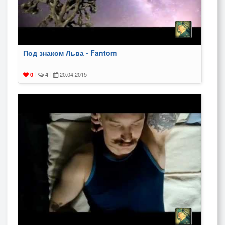
Под знаком Льва - Fantom
20.04.2015
0
|
4
|