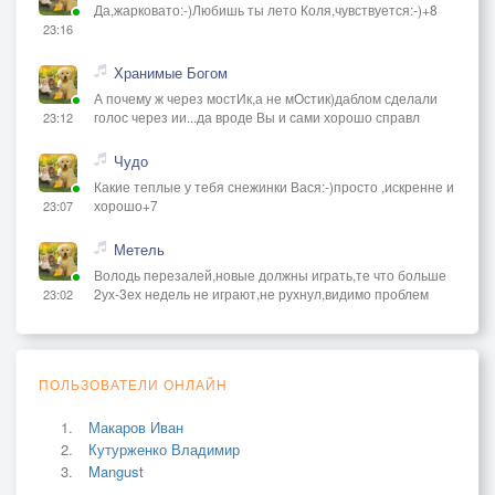
Да,жарковато:-)Любишь ты лето Коля,чувствуется:-)+8
23:16
Хранимые Богом
А почему ж через мостИк,а не мОстик)даблом сделали
голос через ии...да вроде Вы и сами хорошо справл
23:12
Чудо
Какие теплые у тебя снежинки Вася:-)просто ,искренне и
хорошо+7
23:07
Метель
Володь перезалей,новые должны играть,те что больше
2ух-3ех недель не играют,не рухнул,видимо проблем
23:02
ПОЛЬЗОВАТЕЛИ ОНЛАЙН
Макаров Иван
Кутурженко Владимир
Mangust