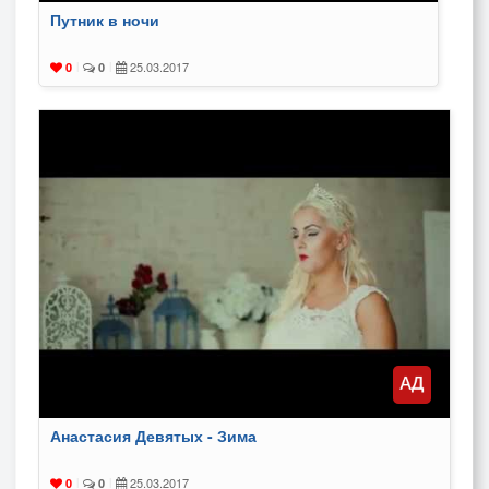
Путник в ночи
25.03.2017
0
|
0
|
Анастасия Девятых - Зима
25.03.2017
0
|
0
|