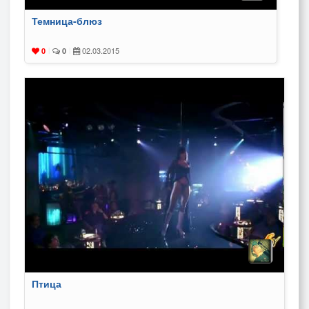
Темница-блюз
02.03.2015
0
|
0
|
Птица