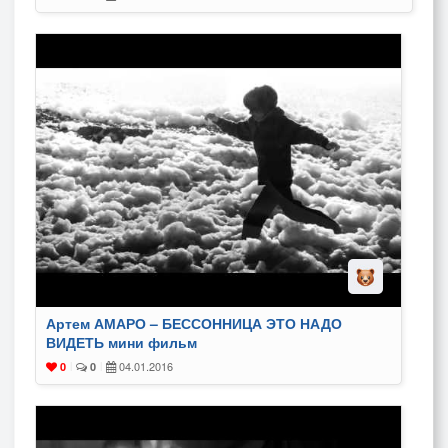
Артем АМАРО – БЕССОННИЦА ЭТО НАДО
ВИДЕТЬ мини фильм
04.01.2016
0
|
0
|