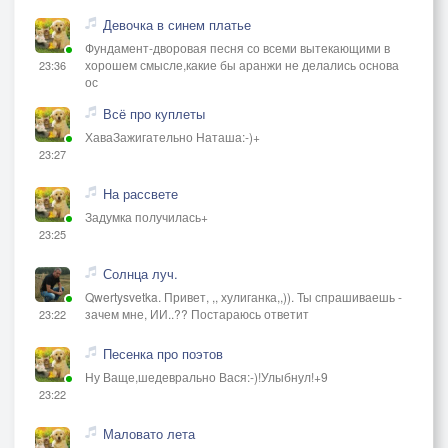
Девочка в синем платье
Фундамент-дворовая песня со всеми вытекающими в
хорошем смысле,какие бы аранжи не делались основа
23:36
ос
Всё про куплеты
ХаваЗажигательно Наташа:-)+
23:27
На рассвете
Задумка получилась+
23:25
Солнца луч.
Qwertysvetka. Привет, ,, хулиганка,,)). Ты спрашиваешь -
зачем мне, ИИ..?? Постараюсь ответит
23:22
Песенка про поэтов
Ну Ваще,шедеврально Вася:-)!Улыбнул!+9
23:22
Маловато лета