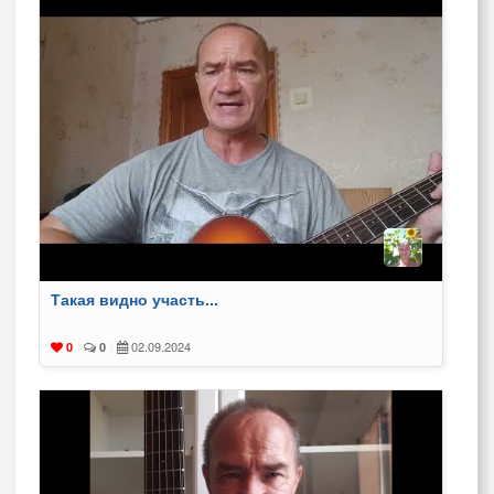
Такая видно участь...
02.09.2024
0
|
0
|