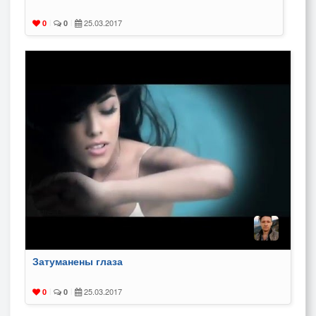
25.03.2017
0
|
0
|
Затуманены глаза
25.03.2017
0
|
0
|