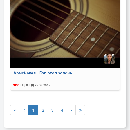
Армейская - Гоп,стоп зелень
25.03.2017
0
|
0
|
1
2
3
4