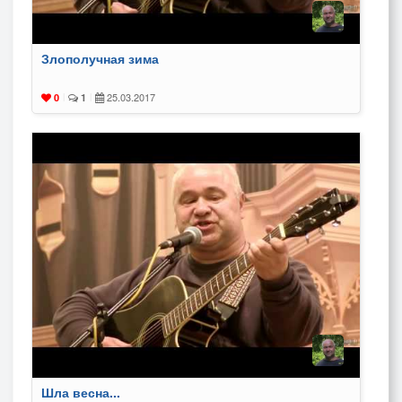
Злополучная зима
25.03.2017
0
|
1
|
Шла весна...