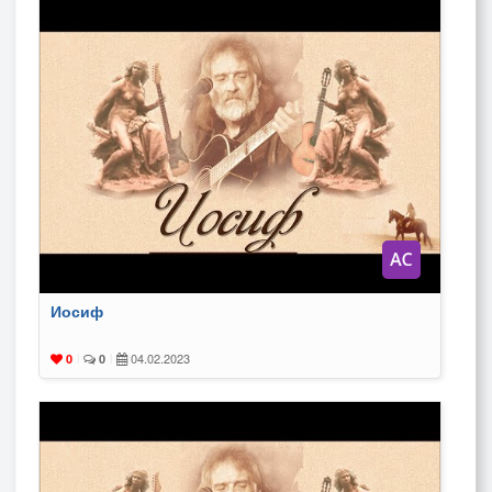
Иосиф
04.02.2023
0
|
0
|