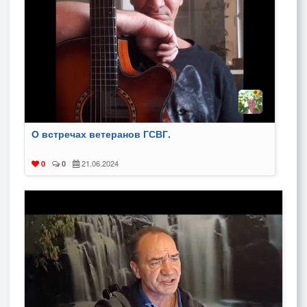
О встречах ветеранов ГСВГ.
21.06.2024
0
|
0
|