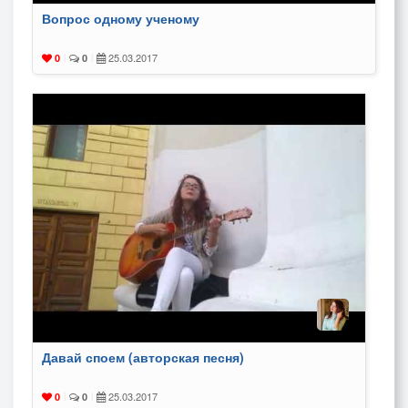
Вопрос одному ученому
25.03.2017
0
|
0
|
Давай споем (авторская песня)
25.03.2017
0
|
0
|