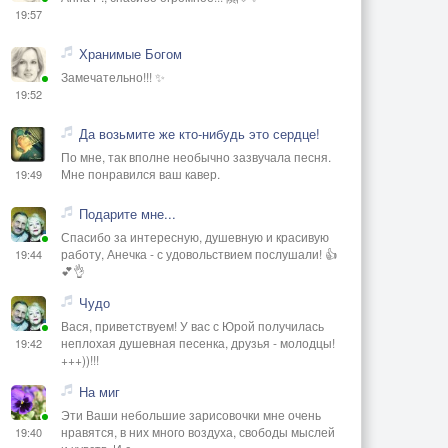
19:57
Хранимые Богом
Замечательно!!! ✨
19:52
Да возьмите же кто-нибудь это сердце!
По мне, так вполне необычно зазвучала песня.
Мне понравился ваш кавер.
19:49
Подарите мне...
Спасибо за интересную, душевную и красивую
работу, Анечка - с удовольствием послушали! 👍
19:44
💕👌
Чудо
Вася, приветствуем! У вас с Юрой получилась
неплохая душевная песенка, друзья - молодцы!
19:42
+++))!!!
На миг
Эти Ваши небольшие зарисовочки мне очень
нравятся, в них много воздуха, свободы мыслей
19:40