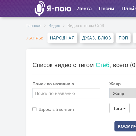
Лента
Песни
Плей
Главная
Видео
Видео c тегом Стёб
НАРОДНАЯ
ДЖАЗ, БЛЮЗ
ПОП
ЖАНРЫ:
Список видео c тегом
Стёб
, всего (0
Поиск по названию
Жанр
Теги
Взрослый контент
КОСМИЧ