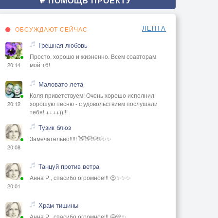
ПОМОЩЬ ПРОЕКТУ
ЛЕНТА
ОБСУЖДАЮТ СЕЙЧАС
Грешная любовь
Просто, хорошо и жизненно. Всем соавторам
мой +6!
20:14
Маловато лета
Коля приветствуем! Очень хорошо исполнил
хорошую песню - с удовольствием послушали
20:12
тебя! ++++))!!!
Тузик блюз
Замечательно!!!!! 👋👋👋👋✨✨
20:08
Танцуй против ветра
Анна Р., спасибо огромное!!! 😍✨✨✨
20:01
Храм тишины
Анна Р., спасибо огромное!!! 🤗💛✨