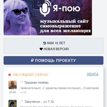
НАМ 15 ЛЕТ
НОВАЯ ВЕРСИЯ
ПОМОЩЬ ПРОЕКТУ
ЛЕНТА
ОБСУЖДАЮТ СЕЙЧАС
Грешная любовь
Замечательно!.. С удовольствием послушал... Соавторам
+++!
00:45
Закулисье ...ст.7.12
Mangust. Привет, Мария). Я коротко. За песню, стихи,