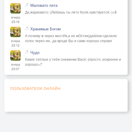
Маловато лета
Да,жарковато:-)Любишь ты лето Коля,чувствуется:-)+8
вчера
23:16
Хранимые Богом
А почему ж через мостИк,а не мОстик)даблом сделали
голос через ии...да вроде Вы и сами хорошо справл
вчера
23:12
Чудо
Какие теплые у тебя снежинки Вася:-)просто ,искренне и
хорошо+7
вчера
23:07
ПОЛЬЗОВАТЕЛИ ОНЛАЙН