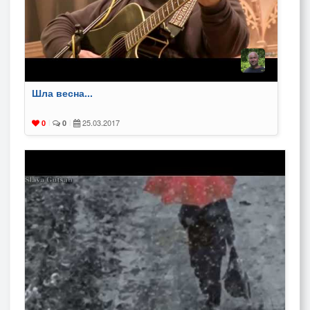
Шла весна...
25.03.2017
0
|
0
|