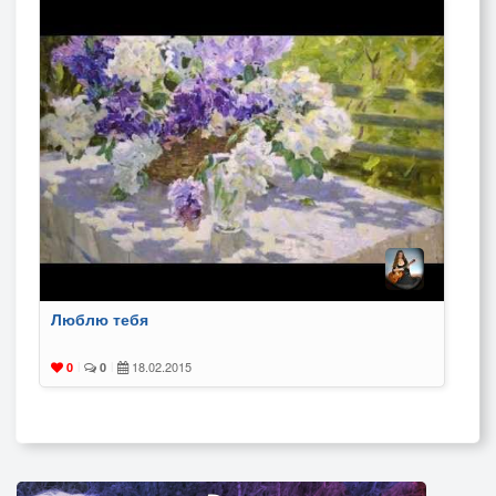
Люблю тебя
18.02.2015
0
|
0
|