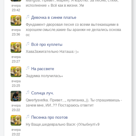
исполнение + Всё как в жизни. Ум
вчера
23:42
Девочка в синем платье
Фундамент-дворовая песня со всеми вытекающими в
хорошем смысле,какие бы аранжи не делались основа
вчера
23:36
ос
Всё про куплеты
ХаваЗажигательно Наташа:-)+
вчера
23:27
На рассвете
Задумка получилась+
вчера
23:25
Солнца луч.
Qwertysvetka. Привет, ,, хулиганка,,)). Ты спрашиваешь -
зачем мне, ИИ..?? Постараюсь ответит
вчера
23:22
Песенка про поэтов
Ну Ваще,шедеврально Вася:-)!Улыбнул!+9
вчера
23:22