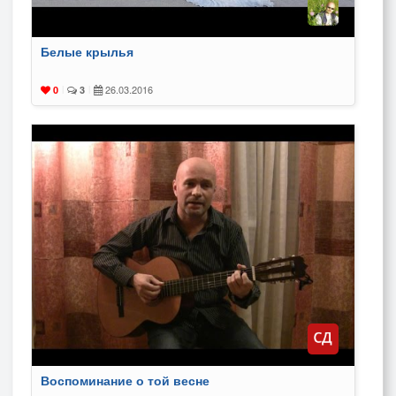
Белые крылья
26.03.2016
0
|
3
|
Воспоминание о той весне