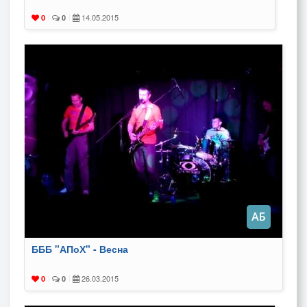
14.05.2015
0
|
0
|
БББ "АПоХ" - Весна
26.03.2015
0
|
0
|