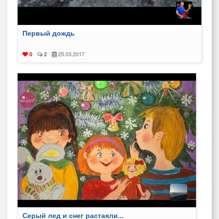
Первый дождь
25.03.2017
0
|
2
|
Серый лед и снег растаяли...