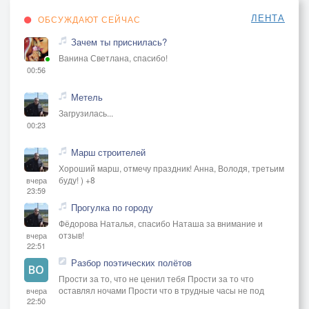
ЛЕНТА
ОБСУЖДАЮТ СЕЙЧАС
Зачем ты приснилась?
Ванина Светлана, спасибо!
00:56
Метель
Загрузилась...
00:23
Марш строителей
Хороший марш, отмечу праздник! Анна, Володя, третьим
буду! ) +8
вчера
23:59
Прогулка по городу
Фёдорова Наталья, спасибо Наташа за внимание и
отзыв!
вчера
22:51
Разбор поэтических полётов
Прости за то, что не ценил тебя Прости за то что
оставлял ночами Прости что в трудные часы не под
вчера
22:50