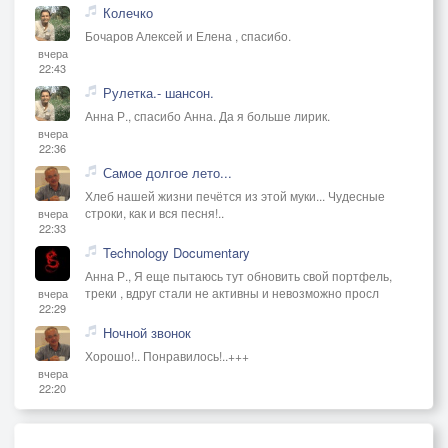
Колечко
Бочаров Алексей и Елена , спасибо.
вчера
22:43
Рулетка.- шансон.
Анна Р., спасибо Анна. Да я больше лирик.
вчера
22:36
Самое долгое лето...
Хлеб нашей жизни печётся из этой муки... Чудесные
строки, как и вся песня!..
вчера
22:33
Technology Documentary
Анна Р., Я еще пытаюсь тут обновить свой портфель,
треки , вдруг стали не активны и невозможно просл
вчера
22:29
Ночной звонок
Хорошо!.. Понравилось!..+++
вчера
22:20