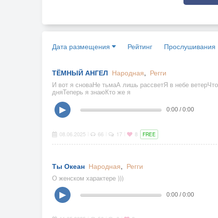
Дата размещения
Рейтинг
Прослушивания
ТЁМНЫЙ АНГЕЛ
Народная
,
Регги
И вот я сноваНе тьмаА лишь рассветЯ в небе ветерЧт
дняТеперь я знаюКто же я
▶
0:00 / 0:00
08.06.2025
66
17
8
|
|
|
FREE
Ты Океан
Народная
,
Регги
О женском характере )))
▶
0:00 / 0:00
|
|
|