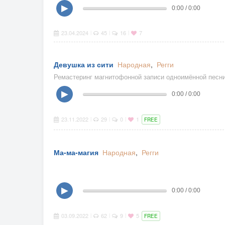
▶
0:00 / 0:00
23.04.2024
45
16
7
|
|
|
Девушка из сити
Народная
,
Регги
Ремастеринг магнитофонной записи одноимённой песни 
▶
0:00 / 0:00
23.11.2022
29
0
1
|
|
|
FREE
Ма-ма-магия
Народная
,
Регги
▶
0:00 / 0:00
03.09.2022
62
9
5
|
|
|
FREE