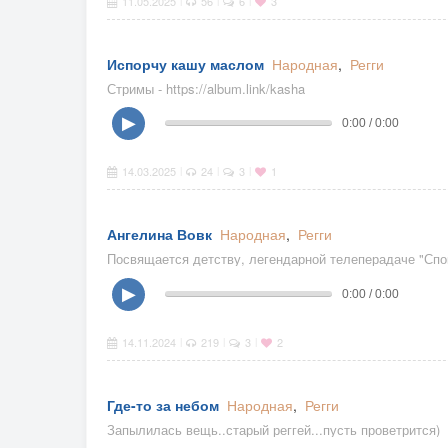
11.05.2025
56
6
3
Испорчу кашу маслом
Народная
,
Регги
Стримы - https://album.link/kasha
▶
0:00 / 0:00
14.03.2025
24
3
1
|
|
|
Ангелина Вовк
Народная
,
Регги
Посвящается детству, легендарной телеперадаче "Сп
▶
0:00 / 0:00
14.11.2024
219
3
2
|
|
|
Где-то за небом
Народная
,
Регги
Запылилась вещь..старый реггей...пусть проветрится)