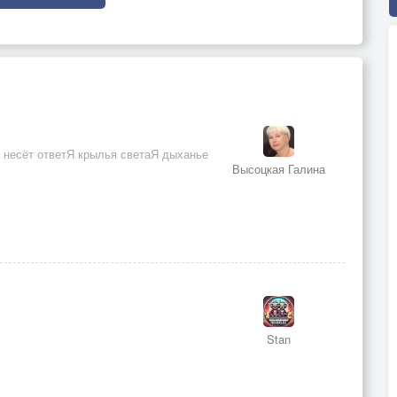
о несёт ответЯ крылья светаЯ дыханье
Высоцкая Галина
Stan