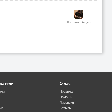
Филонов Вадим
ватели
О нас
ели
Правила
Помощь
Лицензия
ция
Отзывы