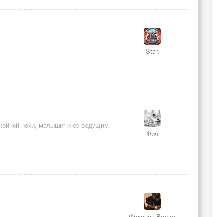
Stan
окойной ночи, малыши" и её ведущим.
Фил
Филонов Вадим