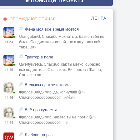
ПОМОЩЬ ПРОЕКТУ
ЛЕНТА
ОБСУЖДАЮТ СЕЙЧАС
Жена моя всё время моется
OrangutanG, Спасибо Мохнатый. Давно тебя не
было. Следим за гигиеной...не в джунглях всё
14:54
таки.. Ван
Трактор в поле
Qwertysvetka, Спасибо, как ты метко, образно
всё подметила. С опытом.. Вишнякова Жанна,
14:49
Согласен на
В самом центре шторма
Фролов Владимир, да, копнули!!! 😃✨
Спасибоооооооооооо!!!!! 🤗👍✨
14:46
Всё про куплеты
Фролов Владимир, как это ты не поэт? 😃✨
Спасибоооооооооооо!!!!!! ✨
14:44
Любовь на раз