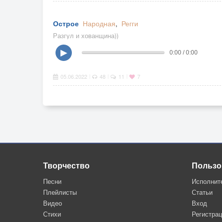
Острое
Народная
,
Регги
Разгул и хованщина))
▶
0:00 / 0:00
05.06.2022
48
11
7
|
|
|
Творчество
Пользо
Песни
Исполнит
Плейлисты
Статьи
Видео
Вход
Стихи
Регистра