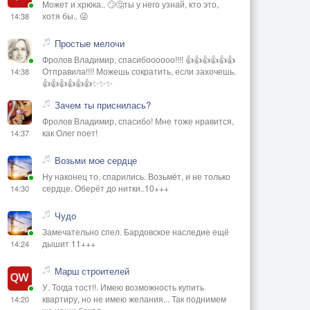
Может и хрюка.. 🙄🤔ты у него узнай, кто это,
хотя бы.. 😜
14:38
Простые мелочи
Фролов Владимир, спасибоооооо!!!! 👍👍👍👍👍👍
Отправила!!!! Можешь сократить, если захочешь.
14:38
👍👍👍👍👍👍✨✨✨
Зачем ты приснилась?
Фролов Владимир, спасибо! Мне тоже нравится,
как Олег поет!
14:37
Возьми мое сердце
Ну наконец то, спарились. Возьмёт, и не только
сердце. Оберёт до нитки..10+++
14:30
Чудо
Замечательно спел. Бардовское наследие ещё
дышит 11+++
14:24
Марш строителей
У. Тогда тост!!. Имею возможность купить
квартиру, но не имею желания... Так поднимем
14:20