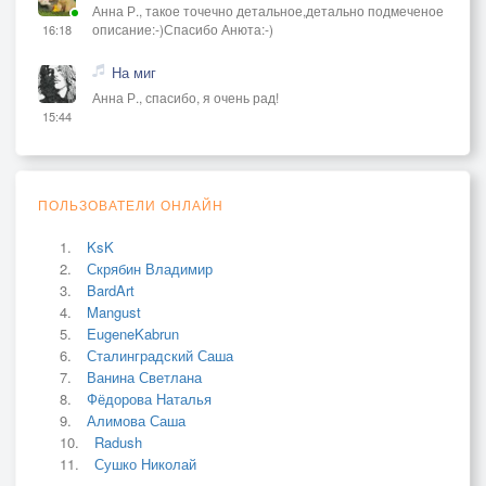
Анна Р., такое точечно детальное,детально подмеченое
описание:-)Спасибо Анюта:-)
16:18
На миг
Анна Р., спасибо, я очень рад!
15:44
ПОЛЬЗОВАТЕЛИ ОНЛАЙН
KsK
Скрябин Владимир
BardArt
Mangust
EugeneKabrun
Сталинградский Саша
Ванина Светлана
Фёдорова Наталья
Алимова Саша
Radush
Сушко Николай