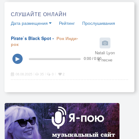
СЛУШАЙТЕ ОНЛАЙН
Дата размещения
Рейтинг
Прослушивания
Pirate`s Black Spot -
Рок
Инди-
рок
Natali Lyon
▶
0:00 / 0:00
К песне
08.08.2025
35
0
2
|
|
|