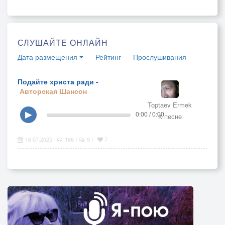
СЛУШАЙТЕ ОНЛАЙН
Дата размещения
Рейтинг
Прослушивания
Подайте христа ради -
Авторская
Шансон
Toptaev Ermek
▶
0:00 / 0:00
К песне
16.07.2025
166
9
7
|
|
|