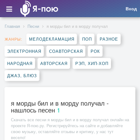
Вход
Главная
Песни
я морды бил и в морду получал
МЕЛОДЕКЛАМАЦИЯ
ПОП
РАЗНОЕ
ЖАНРЫ:
ЭЛЕКТРОННАЯ
СОАВТОРСКАЯ
РОК
НАРОДНАЯ
АВТОРСКАЯ
РЭП, ХИП-ХОП
ДЖАЗ, БЛЮЗ
я морды бил и в морду получал -
нашлось песен
1
Скачать все песни
я морды бил и в морду получал
онлайн на
проекте Я-пою.ру. Регистрируйтесь на сайте и добавляйте
свою музыку, оставляйте отзывы и критику, у нас тут
весело!