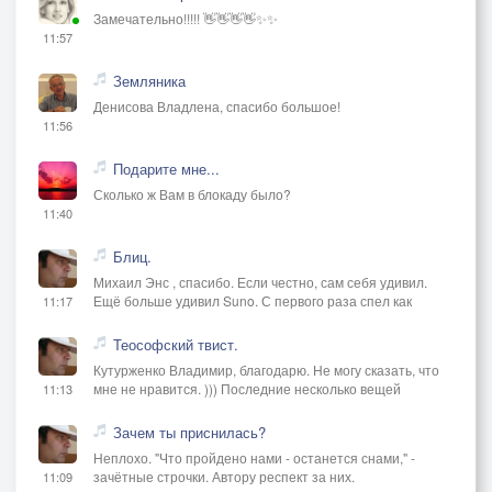
Замечательно!!!!! 👋👋👋👋✨✨
11:57
Земляника
Денисова Владлена, спасибо большое!
11:56
Подарите мне...
Сколько ж Вам в блокаду было?
11:40
Блиц.
Михаил Энс , спасибо. Если честно, сам себя удивил.
Ещё больше удивил Suno. С первого раза спел как
11:17
Теософский твист.
Кутурженко Владимир, благодарю. Не могу сказать, что
мне не нравится. ))) Последние несколько вещей
11:13
Зачем ты приснилась?
Неплохо. "Что пройдено нами - останется снами," -
зачётные строчки. Автору респект за них.
11:09