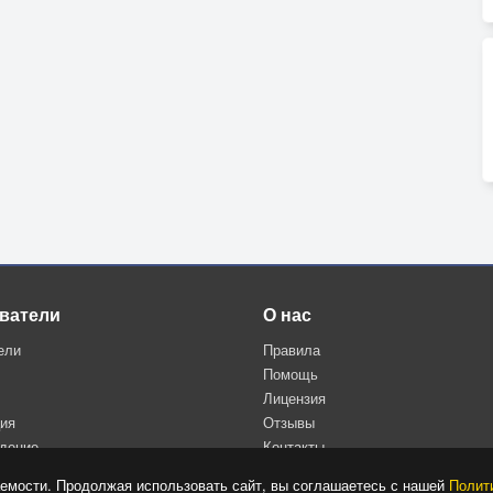
ватели
О нас
ели
Правила
Помощь
Лицензия
ция
Отзывы
дение
Контакты
Политика конфиденциальности
емости. Продолжая использовать сайт, вы соглашаетесь с нашей
Полит