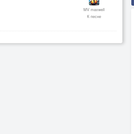
MV maxwell
К песне