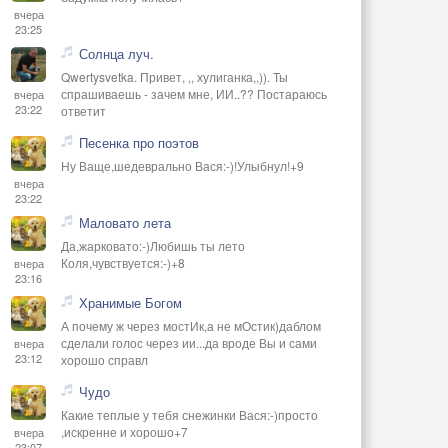
вчера
23:25
Солнца луч.
Qwertysvetka. Привет, ,, хулиганка,,)). Ты
спрашиваешь - зачем мне, ИИ..?? Постараюсь
вчера
23:22
ответит
Песенка про поэтов
Ну Ваще,шедеврально Вася:-)!Улыбнул!+9
вчера
23:22
Маловато лета
Да,жарковато:-)Любишь ты лето
Коля,чувствуется:-)+8
вчера
23:16
Хранимые Богом
А почему ж через мостИк,а не мОстик)даблом
сделали голос через ии...да вроде Вы и сами
вчера
23:12
хорошо справл
Чудо
Какие теплые у тебя снежинки Вася:-)просто
,искренне и хорошо+7
вчера
23:07