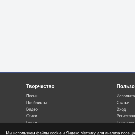
Творчество
Пользо
Песни
Исполнит
Плейлисты
Статьи
Видео
Вход
Стихи
Регистра
Блоги
Подтверж
Мы используем файлы cookie и Яндекс.Метрику для анализа посеща