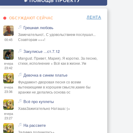
ПОМОЩЬ ПРОЕКТУ
ЛЕНТА
ОБСУЖДАЮТ СЕЙЧАС
Грешная любовь
Замечательно!.. С удовольствием послушал...
Соавторам +++!
00:45
Закулисье ...ст.7.12
Mangust. Привет, Мария). Я коротко. За песню,
стихи, исполнение + Всё как в жизни. Ум
вчера
23:42
Девочка в синем платье
Фундамент-дворовая песня со всеми
вытекающими в хорошем смысле,какие бы
вчера
23:36
аранжи не делались основа ос
Всё про куплеты
ХаваЗажигательно Наташа:-)+
вчера
23:27
На рассвете
Задумка получилась+