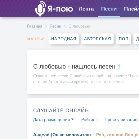
Лента
Песни
Плей
Главная
Песни
С любовью
НАРОДНАЯ
АВТОРСКАЯ
ПОП
ЖАНРЫ:
С любовью - нашлось песен
1
Скачать все песни
С любовью
онлайн на проекте Я-пою
оставляйте отзывы и критику, у нас тут весело!
СЛУШАЙТЕ ОНЛАЙН
Дата размещения
Рейтинг
Прослушивания
Андели (Он не мелочится) -
Рэп, хип-хоп
Поп-р