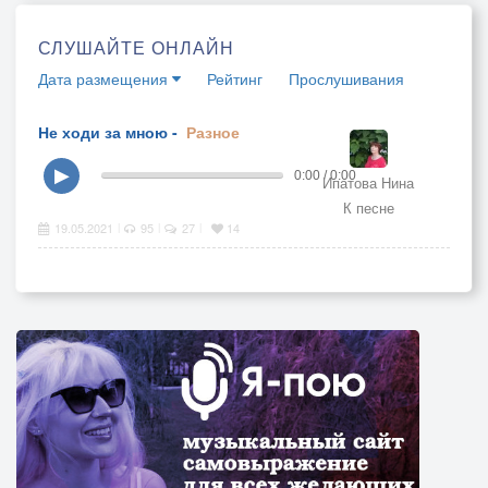
СЛУШАЙТЕ ОНЛАЙН
Дата размещения
Рейтинг
Прослушивания
Не ходи за мною -
Разное
▶
0:00 / 0:00
Ипатова Нина
К песне
19.05.2021
95
27
14
|
|
|