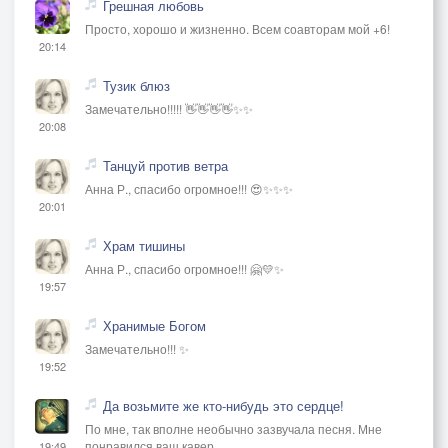
Грешная любовь
Просто, хорошо и жизненно. Всем соавторам мой +6!
20:14
Тузик блюз
Замечательно!!!!! 👋👋👋👋✨✨
20:08
Танцуй против ветра
Анна Р., спасибо огромное!!! 😍✨✨✨
20:01
Храм тишины
Анна Р., спасибо огромное!!! 🤗💛✨
19:57
Хранимые Богом
Замечательно!!! ✨
19:52
Да возьмите же кто-нибудь это сердце!
По мне, так вполне необычно зазвучала песня. Мне
понравился ваш кавер.
19:49