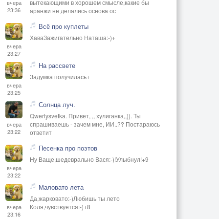
вытекающими в хорошем смысле,какие бы
вчера
23:36
аранжи не делались основа ос
Всё про куплеты
ХаваЗажигательно Наташа:-)+
вчера
23:27
На рассвете
Задумка получилась+
вчера
23:25
Солнца луч.
Qwertysvetka. Привет, ,, хулиганка,,)). Ты
спрашиваешь - зачем мне, ИИ..?? Постараюсь
вчера
23:22
ответит
Песенка про поэтов
Ну Ваще,шедеврально Вася:-)!Улыбнул!+9
вчера
23:22
Маловато лета
Да,жарковато:-)Любишь ты лето
Коля,чувствуется:-)+8
вчера
23:16