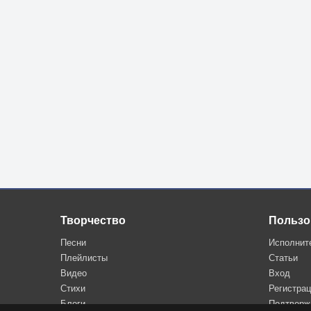
Творчество
Пользо
Песни
Исполнит
Плейлисты
Статьи
Видео
Вход
Стихи
Регистра
Блоги
Подтверж