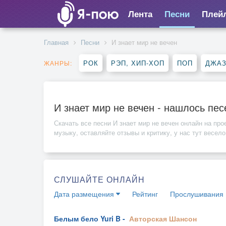
Лента
Песни
Плей
Главная
Песни
И знает мир не вечен
РОК
РЭП, ХИП-ХОП
ПОП
ДЖАЗ
ЖАНРЫ:
И знает мир не вечен - нашлось пе
Скачать все песни
И знает мир не вечен
онлайн на прое
музыку, оставляйте отзывы и критику, у нас тут весело
СЛУШАЙТЕ ОНЛАЙН
Дата размещения
Рейтинг
Прослушивания
Белым бело Yuri B -
Авторская
Шансон