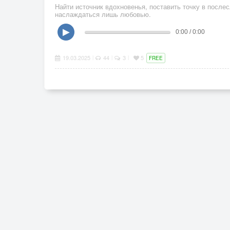
Найти источник вдохновенья, поставить точку в после
наслаждаться лишь любовью.
▶
0:00 / 0:00
19.03.2025
44
3
5
|
|
|
FREE