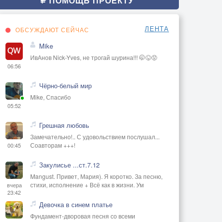
ПОМОЩЬ ПРОЕКТУ
ЛЕНТА
ОБСУЖДАЮТ СЕЙЧАС
Mike
ИвАнов Nick-Yves, не трогай шурина!!! 🤭😜😡
06:56
Чёрно-белый мир
Mike, Спасибо
05:52
Грешная любовь
Замечательно!.. С удовольствием послушал...
Соавторам +++!
00:45
Закулисье ...ст.7.12
Mangust. Привет, Мария). Я коротко. За песню,
стихи, исполнение + Всё как в жизни. Ум
вчера
23:42
Девочка в синем платье
Фундамент-дворовая песня со всеми