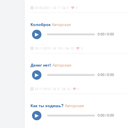
04.05.2021
7
0
0
|
|
|
Колоброк
Авторская
▶
0:00 / 0:00
29.11.2016
100
12
0
|
|
|
Денег нет!
Авторская
▶
0:00 / 0:00
24.11.2016
6
12
0
|
|
|
Как ты ходишь?
Авторская
▶
0:00 / 0:00