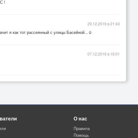
С !
29.12.2016 в 21:43
ачит я как тот рассеянный с улицы Басейной...☺
07.12.2016 в 16:01
ватели
О нас
ели
Правила
Помощь