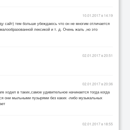
10.01.2017 в 14:19
ду сайт) тем больше убеждаюсь что он не многим отличается
малообразованной лексикой и т. д. Очень жаль ,но это
02.01.2017 в 20:51
02.01.2017 в 20:36
are ходил в таких,самое удивительное начинается тогда когда
ся они мыльными пузырями без каких -либо музыкальных
ает
02.01.2017 в 18:55