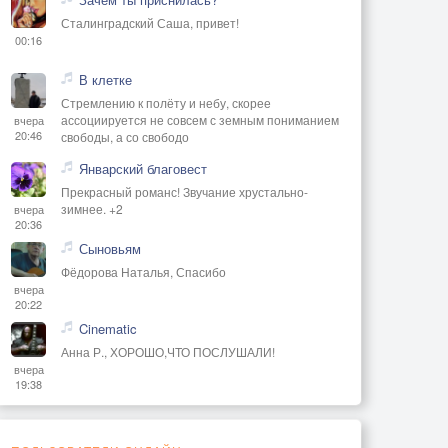
Сталинградский Саша, привет!
00:16
В клетке
Стремлению к полёту и небу, скорее
ассоциируется не совсем с земным пониманием
вчера
20:46
свободы, а со свободо
Январский благовест
Прекрасный романс! Звучание хрустально-
зимнее. +2
вчера
20:36
Сыновьям
Фёдорова Наталья, Спасибо
вчера
20:22
Cinematic
Анна Р., ХОРОШО,ЧТО ПОСЛУШАЛИ!
вчера
19:38