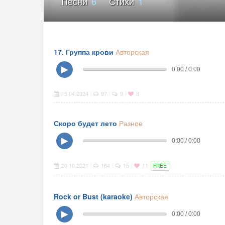
Песни
6
Стихи
1
17. Группа крови
Авторская
▶
0:00 / 0:00
15.04.2024
97
9
8
|
|
|
Скоро будет лето
Разное
▶
0:00 / 0:00
20.10.2021
164
15
11
|
|
|
FREE
Rock or Bust (karaoke)
Авторская
▶
0:00 / 0:00