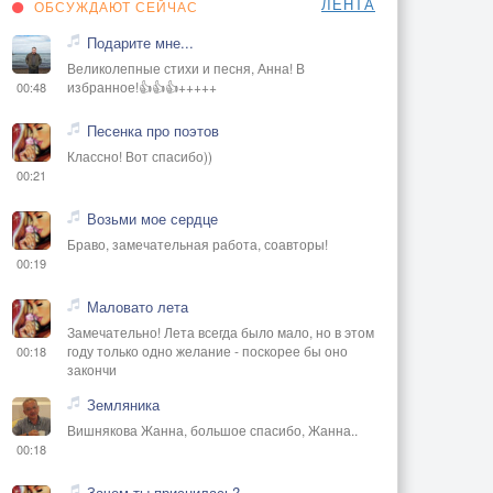
ЛЕНТА
ОБСУЖДАЮТ СЕЙЧАС
Подарите мне...
Великолепные стихи и песня, Анна! В
избранное!👍👍👍+++++
00:48
Песенка про поэтов
Классно! Вот спасибо))
00:21
Возьми мое сердце
Браво, замечательная работа, соавторы!
00:19
Маловато лета
Замечательно! Лета всегда было мало, но в этом
году только одно желание - поскорее бы оно
00:18
закончи
Земляника
Вишнякова Жанна, большое спасибо, Жанна..
00:18
Зачем ты приснилась?