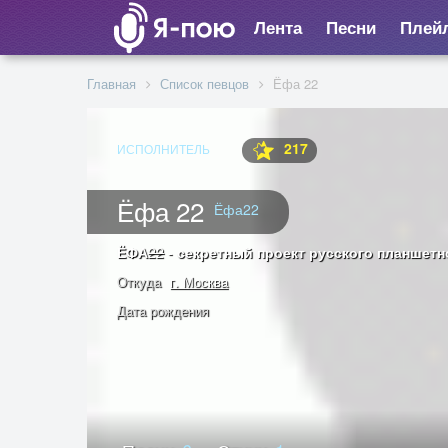
Лента
Песни
Плей
Главная
Список певцов
Ёфа 22
217
ИСПОЛНИТЕЛЬ
Ёфа 22
Ёфа22
ЁФА
22
-
секретный проект русского планшетн
Откуда
г. Москва
Дата рождения