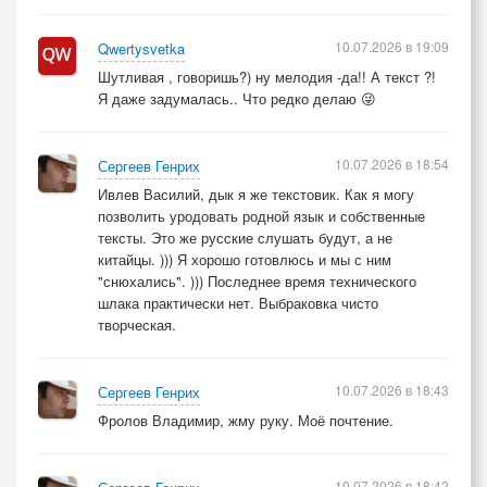
10.07.2026 в 19:09
Qwertysvetka
Шутливая , говоришь?) ну мелодия -да!! А текст ?!
Я даже задумалась.. Что редко делаю 😜
10.07.2026 в 18:54
Сергеев Генрих
Ивлев Василий, дык я же текстовик. Как я могу
позволить уродовать родной язык и собственные
тексты. Это же русские слушать будут, а не
китайцы. ))) Я хорошо готовлюсь и мы с ним
"снюхались". ))) Последнее время технического
шлака практически нет. Выбраковка чисто
творческая.
10.07.2026 в 18:43
Сергеев Генрих
Фролов Владимир, жму руку. Моё почтение.
10.07.2026 в 18:42