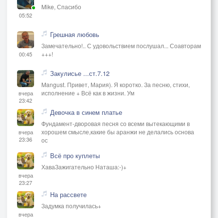
Mike, Спасибо
05:52
Грешная любовь
Замечательно!.. С удовольствием послушал... Соавторам
+++!
00:45
Закулисье ...ст.7.12
Mangust. Привет, Мария). Я коротко. За песню, стихи,
исполнение + Всё как в жизни. Ум
вчера
23:42
Девочка в синем платье
Фундамент-дворовая песня со всеми вытекающими в
хорошем смысле,какие бы аранжи не делались основа
вчера
23:36
ос
Всё про куплеты
ХаваЗажигательно Наташа:-)+
вчера
23:27
На рассвете
Задумка получилась+
вчера