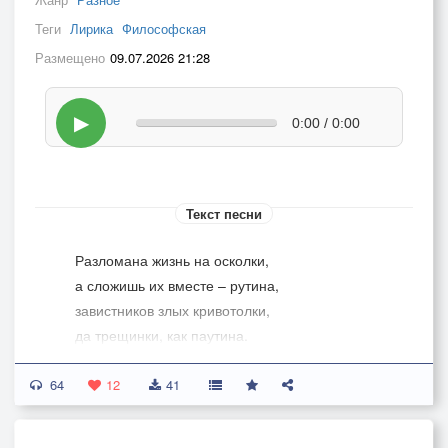
Теги
Лирика
Философская
Размещено
09.07.2026 21:28
▶
0:00 / 0:00
Текст песни
Разломана жизнь на осколки,
а сложишь их вместе – рутина,
завистников злых кривотолки,
да трещинки, как паутина.
64
Разложишь её на этапы
12
41
и станет тщеславие мукой.
В ночь душу возьмётся царапать