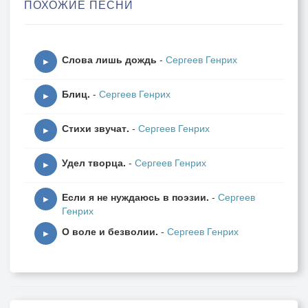
ПОХОЖИЕ ПЕСНИ
непереносимой наукой.
Я лучше смешаю обломки,
Слова лишь дождь
-
Сергеев Генрих
в каком-то родном беспорядке.
▶
Порежусь об острые кромки,
Блиц.
-
Сергеев Генрих
умоюсь солёным и сладким.
▶
Стихи звучат.
-
Сергеев Генрих
Случайно знакомые рифмы
▶
сольются, как сердце хотело.
Удел творца.
-
Сергеев Генрих
Наука, бери логарифмы,
▶
считай по слогам децибелы.
Если я не нуждаюсь в поэзии.
-
Сергеев
▶
Генрих
О воле и безволии.
-
Сергеев Генрих
▶