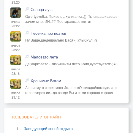
23:25
Солнца луч.
Qwertysvetka. Привет, ,, хулиганка,,)). Ты спрашиваешь -
зачем мне, ИИ..?? Постараюсь ответит
вчера
23:22
Песенка про поэтов
Ну Ваще,шедеврально Вася:-)!Улыбнул!+9
вчера
23:22
Маловато лета
Да,жарковато:-)Любишь ты лето Коля,чувствуется:-)+8
вчера
23:16
Хранимые Богом
А почему ж через мостИк,а не мОстик)даблом сделали
голос через ии...да вроде Вы и сами хорошо справл
вчера
23:12
ПОЛЬЗОВАТЕЛИ ОНЛАЙН
Заведующий зоной отдыха