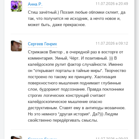
11.07.2026 в 20:49
Анна Р.
Стиш зачётный.) Поэзия любые обломки склеит, да
так, что получится не исходник, а нечто новое и,
может быть, даже прекрасное.
11.07.2026 в 09:12
Сергеев Генрих
Стрижаков Виктор , в очередной раз в восторге от
комментария. Умный, Чёрт. И позитивный. ))) В
калейдоскопе рулит фактор случайности. Именно
он "открывает порталы в тайные миры". Творчество
построено по такому же принципу. Хаотизация
поверхностного мышления поднимает глубинные
слои, будоражит подсознание. Правда поклонники
строгих логических конструкций считают
калейдоскопическое мышление опасно
деструктивным. Ставят ему в антиподы мозаичное.
Но это немного "другая история". Да?))) Людям
свойственно передёргивать смыслы.
11.07.2026 в 09:03