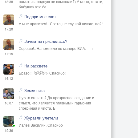
память народную не слышали?) У меня, кстати,
18:38
бабушка всю бл
Подари мне свет
А мне нравится!.. Света, не слушай никого, пой!..
17:20
Зачем ты приснилась?
Хорошо!.. Напомнило по манере ВИА. +++
17:15
На рассвете
Браво!!!! 👋👋👋✨ Спасибо!
16:12
Земляника
Ну что сказать? Да прекрасное создание и
смысл, что является главным и гармония
16:07
спокойная и чиста. Б
Журавли улетели
Ивлев Василий, Спасибо
15:36