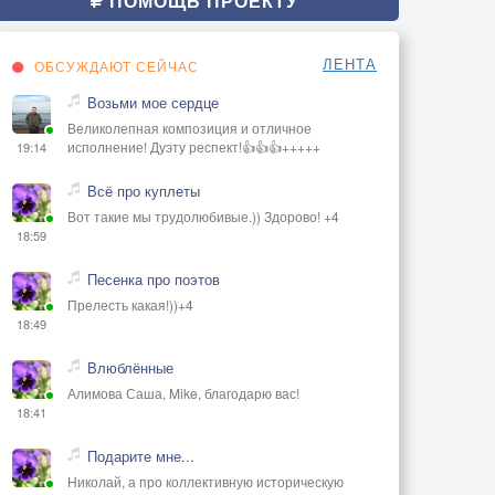
ПОМОЩЬ ПРОЕКТУ
ЛЕНТА
ОБСУЖДАЮТ СЕЙЧАС
Возьми мое сердце
Великолепная композиция и отличное
исполнение! Дуэту респект!👍👍👍+++++
19:14
Всё про куплеты
Вот такие мы трудолюбивые.)) Здорово! +4
18:59
Песенка про поэтов
Прелесть какая!))+4
18:49
Влюблённые
Алимова Саша, Mike, благодарю вас!
18:41
Подарите мне...
Николай, а про коллективную историческую