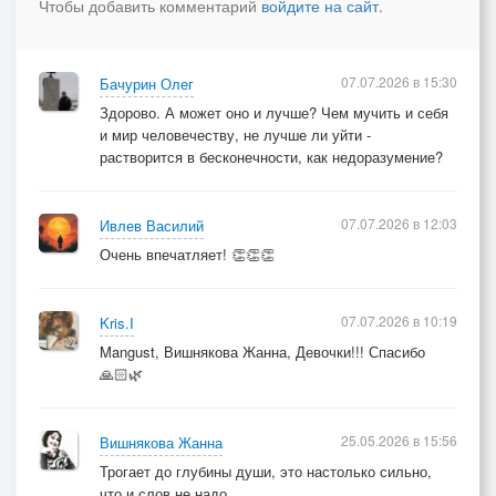
Чтобы добавить комментарий
войдите на сайт
.
В этом пепле из снов, пространств и времён...
Только пульс наших вен поет в унисон.
07.07.2026 в 15:30
Бачурин Олег
Разлетелись по кухне листы словарей,
Здорово. А может оно и лучше? Чем мучить и себя
Я шепчу: «Обнимай», я прошу: «Не жалей».
и мир человечеству, не лучше ли уйти -
Даже если сорвутся с орбит якоря,
растворится в бесконечности, как недоразумение?
Твоё сердце — мой пульс, до распада ядра.
Там, где ангел устал притворяться живым,
07.07.2026 в 12:03
Ивлев Василий
Там, где ужас на вкус стал похожим на дым,
Очень впечатляет! 👏👏👏
Там уже ничего не спасёт от беды:
Наши пальцы друг в друга навеки вросли.
07.07.2026 в 10:19
Kris.I
Mangust, Вишнякова Жанна, Девочки!!! Спасибо
Мы теперь — колыбельная для тишины,
🙏🏻🌿
На осколках уставшей от взрывов страны.
Не ищи на земле ни креста, ни могил,
25.05.2026 в 15:56
Вишнякова Жанна
Сожми сердце моё изо всех своих сил.
Трогает до глубины души, это настолько сильно,
Пусть вокруг — только тени и мёртвый асфальт,
что и слов не надо....