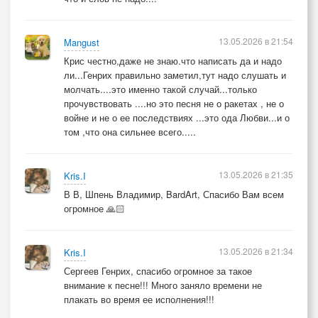
Я держу твою руку, как редкий коралл,
И пока этот узел в груди не разбит,
13.05.2026 в 21:54
Mangust
Давай доведём до утра этот миг».
Крис честно,даже не знаю.что написать да и надо
ли...Генрих правильно заметил,тут надо слушать и
Выключают светило, сгорает эфир,
молчать....это именно такой случай...только
Крутится в пустоте одинокий пунктир...
прочувствовать ....но это песня не о ракетах , не о
Это мы, заплетённые в узел один,
войне и не о ее последствиях ...это ода Любви...и о
том ,что она сильнее всего.....
Сохраняем тепло и стук сердцевин.
И когда мир сотрётся в беззвучное «всё»,
13.05.2026 в 21:35
Kris.I
Лишь с тобой у меня не болит ничего.
В В, Шпень Владимир, BardArt, Спасибо Вам всем
Тишина и покой недоступный лимит,
огромное 🙏🏻
Нашу лодку несёт сквозь шершавый гранит.
В темноту, где ни ада, ни рая, ни звёзд,
13.05.2026 в 21:34
Kris.I
Как птенцы что остались без своих гнёзд,
Сергеев Генрих, спасибо огромное за такое
Я не знаю молитв! Но я знаю одно!
внимание к песне!!! Много заняло времени не
Таймер внутри у ракет! Тик-так щас рванёт!!!
плакать во время ее исполнения!!!