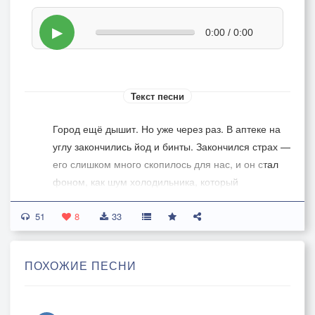
▶
0:00 / 0:00
Текст песни
Город ещё дышит. Но уже через раз. В аптеке на
углу закончились йод и бинты. Закончился страх —
его слишком много скопилось для нас, и он стал
фоном, как шум холодильника, который
замечаешь, только когда он вдруг умолкает. Мы
51
сидим на полу в коридоре без окон. Это
8
33
единственное место, где не видно неба.
ПОХОЖИЕ ПЕСНИ
У нас с тобой больше ничего не осталось, нет
адреса, планов на пятницу, уверенности и
желания смотреть в окно. Ты возьмешь мою руку,