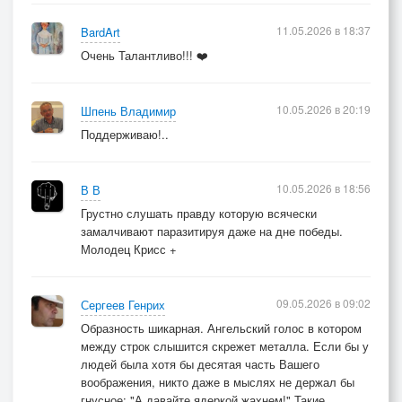
Нас уже ничего не спасёт от беды:
11.05.2026 в 18:37
BardArt
Наши пальцы друг в друга навеки вросли.
Очень Талантливо!!! ❤️
И пока сплетены с тобой в узел один,
Сохраним тепло и стук сердцевин.
10.05.2026 в 20:19
Шпень Владимир
Поддерживаю!..
10.05.2026 в 18:56
В В
Грустно слушать правду которую всячески
замалчивают паразитируя даже на дне победы.
Молодец Крисс +
09.05.2026 в 09:02
Сергеев Генрих
Образность шикарная. Ангельский голос в котором
между строк слышится скрежет металла. Если бы у
людей была хотя бы десятая часть Вашего
воображения, никто даже в мыслях не держал бы
гнусное: "А давайте ядеркой жахнем!" Такие