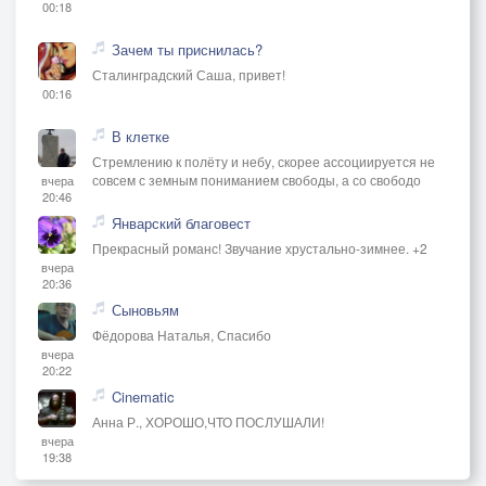
00:18
Зачем ты приснилась?
Сталинградский Саша, привет!
00:16
В клетке
Стремлению к полёту и небу, скорее ассоциируется не
совсем с земным пониманием свободы, а со свободо
вчера
20:46
Январский благовест
Прекрасный романс! Звучание хрустально-зимнее. +2
вчера
20:36
Сыновьям
Фёдорова Наталья, Спасибо
вчера
20:22
Cinematic
Анна Р., ХОРОШО,ЧТО ПОСЛУШАЛИ!
вчера
19:38