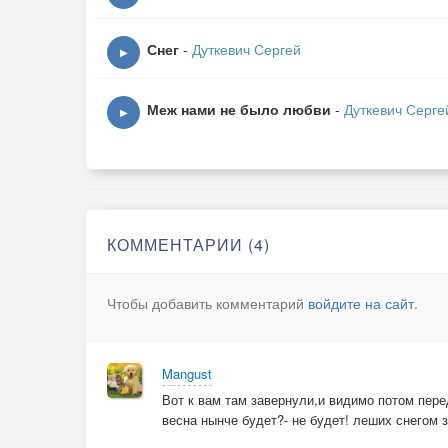
О прохладе грустит, за неделю сомлев от жа
Снег
-
Дуткевич Сергей
Лучше б ночи не спать, каждый день, каждый 
▶
Ведь прохлада придёт и к теплу не оставит к
А пока – благодать: впереди половина июля,
Меж нами не было любви
-
Дуткевич Серге
▶
Чтобы вдоволь напиться отваром из белых н
КОММЕНТАРИИ (4)
Чтобы добавить комментарий
войдите на сайт
.
Mangust
Вот к вам там завернули,и видимо потом пере
весна нынче будет?- не будет! леших снегом з