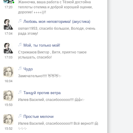
Жанночка, ваша работа с Тёзкой достойна
теплоты отклика и доброй хорошей оценки,
17:20
дорогие! ++++))!!
Любовь моя неповторима! (акустика)
osman1953, спасибо большое, Володя, очень
рада этому!
17:04
Мой, ты только мой!
Стрижаков Виктор , Витя, приятно такое
услышать, спасибо!
17:03
Чудо
Замечательно!!!!! 👋👋👋✨
16:04
Танцуй против ветра
Ивлев Василий, спасибоооооо!!!! 🤗👍✨
15:53
Простые мелочи
Ивлев Василий, спасибоооооо!!! Всё верно!!! 🤗
✨✨✨
15:52