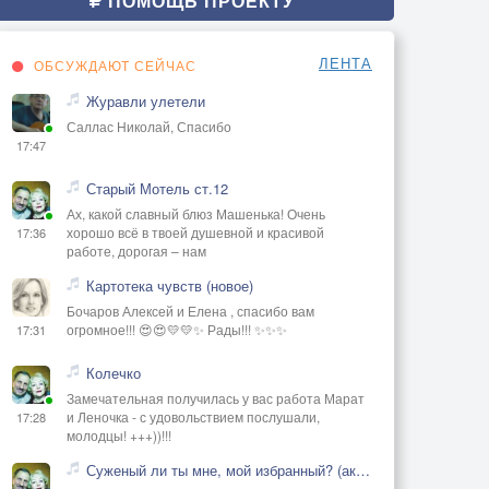
ПОМОЩЬ ПРОЕКТУ
ЛЕНТА
ОБСУЖДАЮТ СЕЙЧАС
Журавли улетели
Саллас Николай, Спасибо
17:47
Старый Мотель ст.12
Ах, какой славный блюз Машенька! Очень
хорошо всё в твоей душевной и красивой
17:36
работе, дорогая – нам
Картотека чувств (новое)
Бочаров Алексей и Елена , спасибо вам
огромное!!! 😍😍💛💛✨ Рады!!! ✨✨✨
17:31
Колечко
Замечательная получилась у вас работа Марат
и Леночка - с удовольствием послушали,
17:28
молодцы! +++))!!!
Суженый ли ты мне, мой избранный? (акустика)