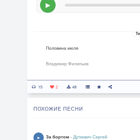
▶
Те
Половина июля
Владимир Филипьев
К нам нечаянно с юга горячие дни завернули
15
Накрутили на тридцать с хвостом духоты-мая
2
48
Только, как ни крути, позади половина июля,
Притаившись за августом осень грунтует хол
ПОХОЖИЕ ПЕСНИ
В этом гиблом краю скоротечно чухонское ле
Диалектом нездешним шипят сковородки-дво
И народ, с перепугу такой неприлично разде
За бортом
-
Дуткевич Сергей
▶