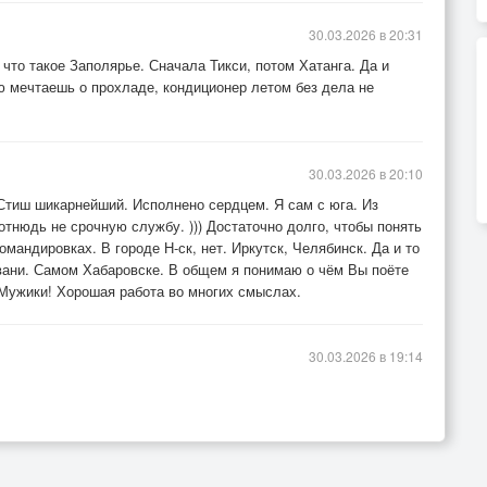
30.03.2026 в 20:31
 что такое Заполярье. Сначала Тикси, потом Хатанга. Да и
ою мечтаешь о прохладе, кондиционер летом без дела не
30.03.2026 в 20:10
 Стиш шикарнейший. Исполнено сердцем. Я сам с юга. Из
отнюдь не срочную службу. ))) Достаточно долго, чтобы понять
омандировках. В городе Н-ск, нет. Иркутск, Челябинск. Да и то
авани. Самом Хабаровске. В общем я понимаю о чём Вы поёте
 Мужики! Хорошая работа во многих смыслах.
30.03.2026 в 19:14