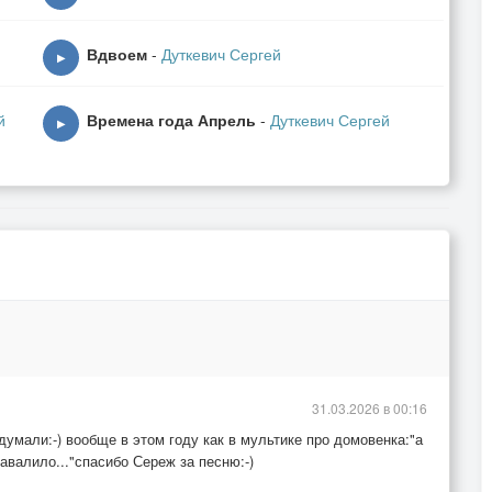
ры.
Вдвоем
-
Дуткевич Сергей
час карауля,
▶
лючей.
й
Времена года Апрель
-
Дуткевич Сергей
▶
очей.
31.03.2026 в 00:16
думали:-) вообще в этом году как в мультике про домовенка:"а
авалило..."спасибо Сереж за песню:-)