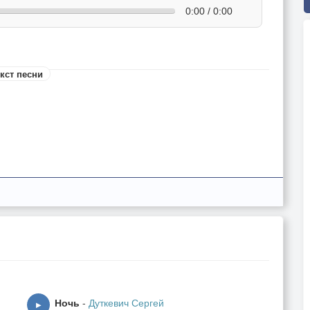
0:00 / 0:00
кст песни
ты.
сты.
то,
ры,
тый,
Ночь
-
Дуткевич Сергей
▶