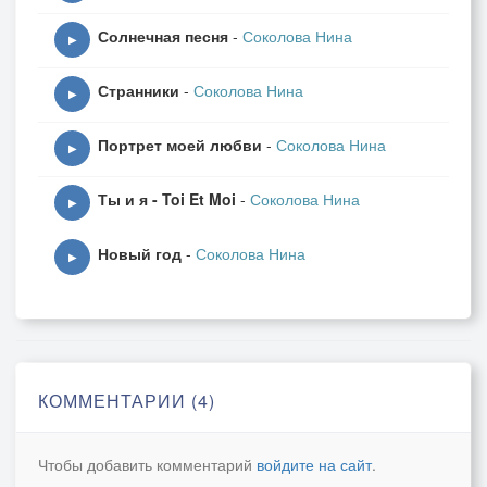
Ты душой всегда светла,
Солнечная песня
-
Соколова Нина
Милая Россия!
▶
Странники
-
Соколова Нина
Я в другой стране любой
▶
Жить смогу едва ли,
Портрет моей любви
-
Соколова Нина
Хоть порой моя любовь
▶
С ноткою печали.
Ты и я - Toi Et Moi
-
Соколова Нина
▶
2.В лихолетье, может быть,
Новый год
-
Соколова Нина
Кто-то, не тоскуя,
▶
Чтобы слаще есть и пить,
Бросит мать родную.
И бегут они к чужим
Из родного дома.
КОММЕНТАРИИ (4)
Слово "Родина" таким
Будто незнакомо.
Чтобы добавить комментарий
войдите на сайт
.
ПРИПЕВ.