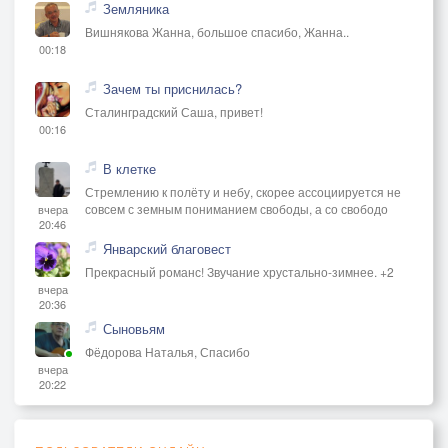
Земляника
Вишнякова Жанна, большое спасибо, Жанна..
00:18
Зачем ты приснилась?
Сталинградский Саша, привет!
00:16
В клетке
Стремлению к полёту и небу, скорее ассоциируется не
совсем с земным пониманием свободы, а со свободо
вчера
20:46
Январский благовест
Прекрасный романс! Звучание хрустально-зимнее. +2
вчера
20:36
Сыновьям
Фёдорова Наталья, Спасибо
вчера
20:22