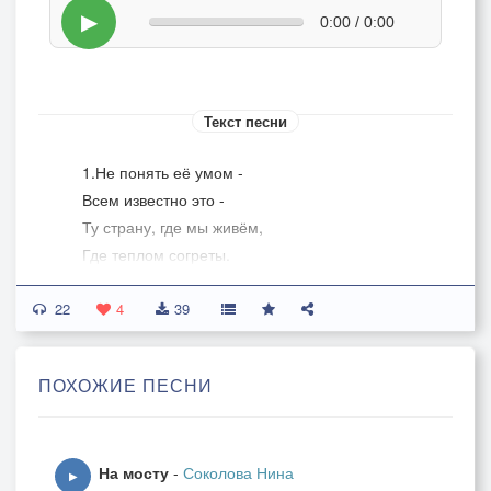
▶
0:00 / 0:00
Текст песни
1.Не понять её умом -
Всем известно это -
Ту страну, где мы живём,
Где теплом согреты.
22
Что-то есть такое в нас,
4
39
Что находим силы -
Даже в самый трудный час
ПОХОЖИЕ ПЕСНИ
Мы с тобой, Россия!
ПРИПЕВ:
Золотые купола -
На мосту
-
Соколова Нина
Да под небом синим!
▶