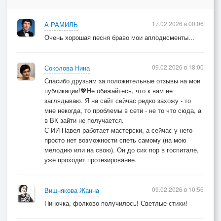
3.Уж такой у нас народ:
Он живёт в надежде,
17.02.2026 в 00:06
А РАМИЛЬ
Что ты вырвешься вперёд,
Очень хорошая песня браво мои аплодисменты...
Да не так, как прежде -
Чтоб звучней твоя была
09.02.2026 в 18:00
Соколова Нина
И не меркла слава,
Спасибо друзьям за положительные отзывы на мои
публикации!💖Не обижайтесь, что к вам не
Чтоб о ней колокола
заглядываю. Я на сайт сейчас редко захожу - то
Пели величаво.
мне некогда, то проблемы в сети - не то что сюда, а
ПРИПЕВ.
в ВК зайти не получается.
С ИИ Павел работает мастерски, а сейчас у него
просто нет возможности спеть самому (на мою
мелодию или на свою). Он до сих пор в госпитале,
уже проходит протезирование.
09.02.2026 в 10:56
Вишнякова Жанна
Ниночка, фолково получилось! Светлые стихи!