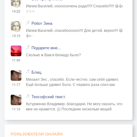
Ивлев Василий, ооооооочень рада!!!!!! Спасибо!!!!!! 😃👍
✨✨✨
14:22
Робот Зина
Ивлев Василий, спасибоооооо!!!! Для детей, верно!!!! 😃
👍✨
13:13
Подарите мне...
Сколько ж Вам в блокаду было?
11:40
Блиц.
Михаил Энс , спасибо. Если честно, сам себя удивил.
Ещё больше удивил Suno. С первого раза спел как
11:17
Теософский твист.
Кутурженко Владимир, благодарю. Не могу сказать, что
мне не нравится. ))) Последние несколько вещей
11:13
ПОЛЬЗОВАТЕЛИ ОНЛАЙН