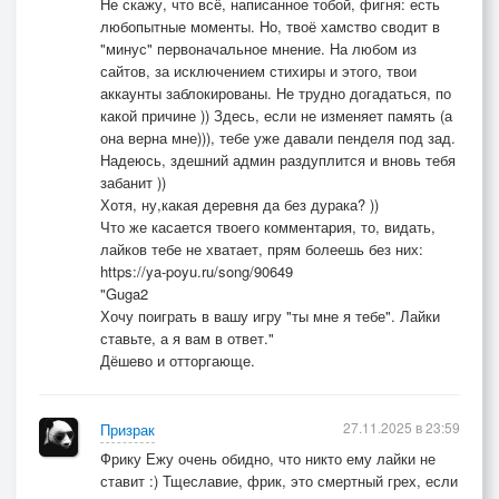
Не скажу, что всё, написанное тобой, фигня: есть
любопытные моменты. Но, твоё хамство сводит в
"минус" первоначальное мнение. На любом из
сайтов, за исключением стихиры и этого, твои
аккаунты заблокированы. Не трудно догадаться, по
какой причине )) Здесь, если не изменяет память (а
она верна мне))), тебе уже давали пенделя под зад.
Надеюсь, здешний админ раздуплится и вновь тебя
забанит ))
Хотя, ну,какая деревня да без дурака? ))
Что же касается твоего комментария, то, видать,
лайков тебе не хватает, прям болеешь без них:
https://ya-poyu.ru/song/90649
"Guga2
Хочу поиграть в вашу игру "ты мне я тебе". Лайки
ставьте, а я вам в ответ."
Дёшево и отторгающе.
27.11.2025 в 23:59
Призрак
Фрику Ежу очень обидно, что никто ему лайки не
ставит :) Тщеславие, фрик, это смертный грех, если