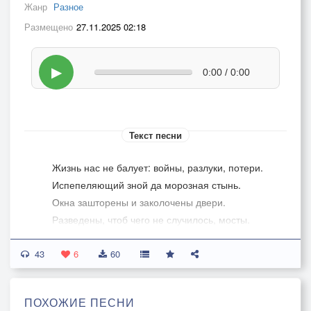
Жанр
Разное
Размещено
27.11.2025 02:18
▶
0:00 / 0:00
Текст песни
Жизнь нас не балует: войны, разлуки, потери.
Испепеляющий зной да морозная стынь.
Окна зашторены и заколочены двери.
Разведены, чтоб чего не случилось, мосты.
Судьбы – одежда, надетая не по погоде.
43
Заперт на ключ электронный заветный Сезам.
6
60
Чистосердечию саван пошили по моде,
с камнем за пазухой, преданно глядя в глаза.
ПОХОЖИЕ ПЕСНИ
Гонит ветер - каюр спам осенний листвы по