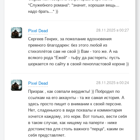
"Служебного романа": "значит, хорошая вещь...
надо брать..." ))
28.11.2025 в 00:27
Pixel Dead
Сергеев Генрих, за пожелание вдохновения
премного благодарен: без этого любой из
стихоплётов сам не свой )) Вам - того же. А на
всякого рода "Ежей" - тьфу да растереть: пусть
шоркается по сайту в своей пенопластовой короне ))
28.11.2025 в 00:24
Pixel Dead
Призрак , как совпали вердикты! )) Побродил по
ссылкам на его аккаунты - та же самая история. А
здесь просто пищит о внимании к своей персоне.
Нет, сладенького в виде похвалы и комментария
хочется каждому, это норм. Вот только, вести себя
в таком случае, как нищему на паперти - ниже
достоинства для столь важного "перца", каким он
себя представляет.