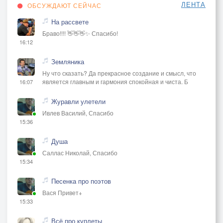
ЛЕНТА
ОБСУЖДАЮТ СЕЙЧАС
На рассвете
Браво!!!! 👋👋👋✨ Спасибо!
16:12
Земляника
Ну что сказать? Да прекрасное создание и смысл, что
является главным и гармония спокойная и чиста. Б
16:07
Журавли улетели
Ивлев Василий, Спасибо
15:36
Душа
Саллас Николай, Спасибо
15:34
Песенка про поэтов
Вася Привет+
15:33
Всё про куплеты