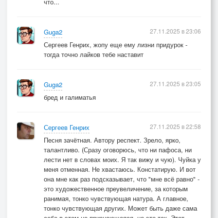
что...
27.11.2025 в 23:06
Guga2
Сергеев Генрих, жопу еще ему лизни придурок -
тогда точно лайков тебе наставит
27.11.2025 в 23:05
Guga2
бред и галиматья
27.11.2025 в 22:58
Сергеев Генрих
Песня зачётная. Автору респект. Зрело, ярко,
талантливо. (Сразу оговорюсь, что ни пафоса, ни
лести нет в словах моих. Я так вижу и чую). Чуйка у
меня отменная. Не хвастаюсь. Констатирую. И вот
она мне как раз подсказывает, что "мне всё равно" -
это художественное преувеличение, за которым
ранимая, тонко чувствующая натура. А главное,
тонко чувствующая других. Может быть даже сама
себе в этом не признающаяся, но это так. Этот