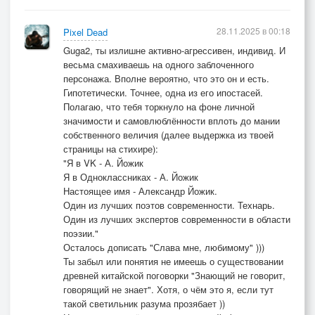
28.11.2025 в 00:18
Pixel Dead
Guga2, ты излишне активно-агрессивен, индивид. И
весьма смахиваешь на одного заблоченного
персонажа. Вполне вероятно, что это он и есть.
Гипотетически. Точнее, одна из его ипостасей.
Полагаю, что тебя торкнуло на фоне личной
значимости и самовлюблённости вплоть до мании
собственного величия (далее выдержка из твоей
страницы на стихире):
"Я в VK - А. Йожик
Я в Одноклассниках - А. Йожик
Настоящее имя - Александр Йожик.
Один из лучших поэтов современности. Технарь.
Один из лучших экспертов современности в области
поэзии."
Осталось дописать "Слава мне, любимому" )))
Ты забыл или понятия не имеешь о существовании
древней китайской поговорки "Знающий не говорит,
говорящий не знает". Хотя, о чём это я, если тут
такой светильник разума прозябает ))