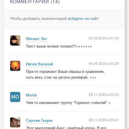
КОММЕНТАРИИ (14)
так же, как он обращался всё время со мной.
Пусть осыпается тысячелетнею пылью -
Чтобы добавить комментарий
войдите на сайт
.
клин вышибает забитый в сознание клин:
нет сострадания к чьим-то изломанным судьбам,
страданьям и срезанным крыльям –
05.06.2026 в 07:04
Михаил Энс
мир подарил мне рубцы там, где были мои.
Текст выше всяких похвал!!!+++++++
Мне уже всё равно
пусть плетут небылицы и сплетен силки за спиной.
04.06.2026 в 20:29
Ивлев Василий
Мне уже всё равно –
Просто поражают Ваши образы и сравнения,
хоть весь стих на цитаты разбирай. +++
я растаял во тьме, став туманно – расплывчатой
тенью.
На святых и чертей территории грехопаденья:
29.11.2025 в 02:24
Morlok
будьте прокляты, благословенны – мне всё
Чем-то напоминает группу "Горизонт событий" +
равно…
Мне всё равно…
28.11.2025 в 20:41
Сергеев Генрих
Этот многоликий Анус -зачётный клоун. В его