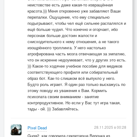
неистовстве есть даже какая-то извращённая
красота.))) Меня откровенно уже забавляют Ваши
перепалки. Ощущение, что ему специально
подыгрывают, чтобы чел ещё сильнее распалялся и
ещё больше чудил. Что конечно и огорчает, ибо
персонаж больше достоин жалости и
снисходительного к нему отношения, а не такого
изощрённого троллинга. У него настолько
атрофирована часть мозга отвечающая за эмпатию,
что он искренне недоумевает, что у других это есть.
))) Какое-то ходячее учебное пособие для медиков
соответствующего профиля или собирательный
образ бот. Как-то слишком всё выпукло у него.
Будто роль играет. Я один раз только выскажусь по
этому поводу из уважения к Вам. Кормить
психопата своим вниманием - занятие
контрпродуктивное. Но если у Вас тут игра такая,
тады - ой. ))) Забавляйтесь.
28.11.2025 в 00:28
Pixel Dead
Guga2, как говорила секретарша Верочка из