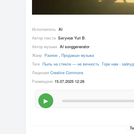
Исполнитель
AI
Автор текста
Бегунов Yuri B.
Автор музыки
AI songgenerator
Жанр
Разное
,
Продакшн музыка
Теги
Пыль на стекле — не вечность
Горе нам - забл
Лицензия
Creative Commons
Размещено
15.07.2025 12:26
▶
Те