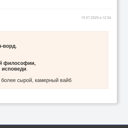
15.07.2025 в 12:34
н-ворд
,
ой философии,
й исповеди
.
о более сырой, камерный вайб