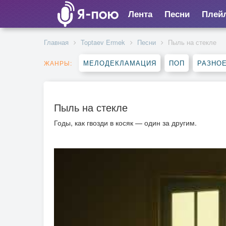
Лента
Песни
Плей
Главная
Toptaev Ermek
Песни
Пыль на стекле
МЕЛОДЕКЛАМАЦИЯ
ПОП
РАЗНО
ЖАНРЫ:
Пыль на стекле
Годы, как гвозди в косяк — один за другим.