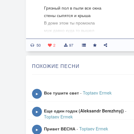
Грязный пол в пыли все окна
стены сыпятся и крыша
В доме этом ты промокла
муж давно куда то вышел
50
Годы быстро пролетели
2
97
оставляя след на лицах
Что то ждали и умели
ПОХОЖИЕ ПЕСНИ
Но летали в небылицах
Заливая разум зельем
С каждым днем теряли веру
Все тушите свет
-
Toptaev Ermek
▶
Утром мучаясь похмельем
Детям были не в пример
Еще один годок (Aleksandr Berezhnyj)
-
▶
Toptaev Ermek
И росли они как травы
бесполезные на поле
Привет ВЕСНА
-
Toptaev Ermek
▶