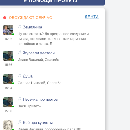
ПОМОЩЬ ПРОЕКТУ
ЛЕНТА
ОБСУЖДАЮТ СЕЙЧАС
Земляника
Ну что сказать? Да прекрасное создание и
смысл, что является главным и гармония
16:07
спокойная и чиста. Б
Журавли улетели
Ивлев Василий, Спасибо
15:36
Душа
Саллас Николай, Спасибо
15:34
Песенка про поэтов
Вася Привет+
15:33
Всё про куплеты
Ивлев Василий, ооооооочень рада!!!!!!