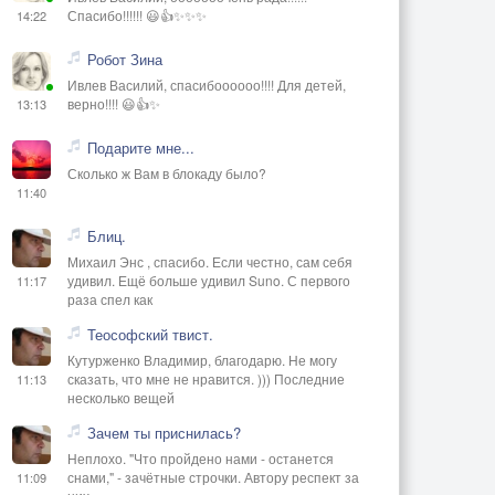
Спасибо!!!!!! 😃👍✨✨✨
14:22
Робот Зина
Ивлев Василий, спасибоооооо!!!! Для детей,
верно!!!! 😃👍✨
13:13
Подарите мне...
Сколько ж Вам в блокаду было?
11:40
Блиц.
Михаил Энс , спасибо. Если честно, сам себя
удивил. Ещё больше удивил Suno. С первого
11:17
раза спел как
Теософский твист.
Кутурженко Владимир, благодарю. Не могу
сказать, что мне не нравится. ))) Последние
11:13
несколько вещей
Зачем ты приснилась?
Неплохо. "Что пройдено нами - останется
снами," - зачётные строчки. Автору респект за
11:09