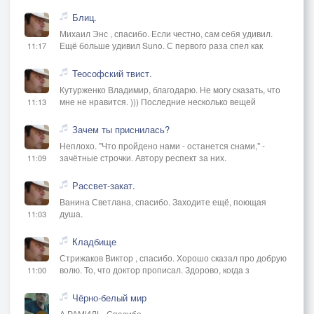
Блиц.
Михаил Энс , спасибо. Если честно, сам себя удивил.
Ещё больше удивил Suno. С первого раза спел как
11:17
Теософский твист.
Кутурженко Владимир, благодарю. Не могу сказать, что
мне не нравится. ))) Последние несколько вещей
11:13
Зачем ты приснилась?
Неплохо. "Что пройдено нами - останется снами," -
зачётные строчки. Автору респект за них.
11:09
Рассвет-закат.
Ванина Светлана, спасибо. Заходите ещё, поющая
душа.
11:03
Кладбище
Стрижаков Виктор , спасибо. Хорошо сказал про добрую
волю. То, что доктор прописал. Здорово, когда з
11:00
Чёрно-белый мир
А РАМИЛЬ, Спасибо