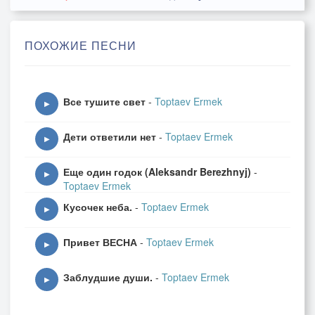
Словно фантомная боль.
И божественный дар:
ПОХОЖИЕ ПЕСНИ
Замерзать в незнакомом подъезде,
Чтобы жадно курить
И вза_хл ё_б упиваться собой —
Все тушите свет
-
Toptaev Ermek
Просто новый обман.
▶
Дети ответили нет
-
Toptaev Ermek
▶
Этот свет никуда не струится.
Еще один годок (Aleksandr Berezhnyj)
-
Этот смех за стеной —
▶
Toptaev Ermek
Просто способ не чувствовать страх.
Кусочек неба.
-
Toptaev Ermek
Мы давно не творцы наших судеб —
▶
Мы лишь очевидцы,
Привет ВЕСНА
-
Toptaev Ermek
Калькуляторы жалких доходов
▶
И щедрых растрат.
Заблудшие души.
-
Toptaev Ermek
▶
От падения вниз