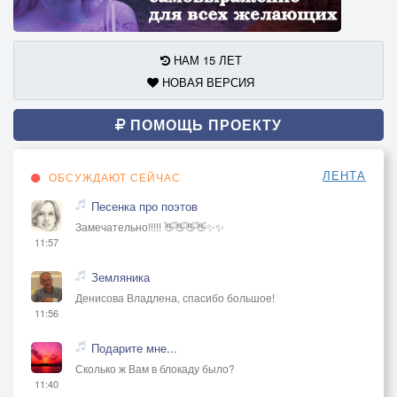
06.08.15.
НАМ 15 ЛЕТ
https://stihi.ru/2015/08/06/8851
НОВАЯ ВЕРСИЯ
ПОМОЩЬ ПРОЕКТУ
ЛЕНТА
ОБСУЖДАЮТ СЕЙЧАС
Песенка про поэтов
Замечательно!!!!! 👋👋👋👋✨✨
11:57
Земляника
Денисова Владлена, спасибо большое!
11:56
Подарите мне...
Сколько ж Вам в блокаду было?
11:40