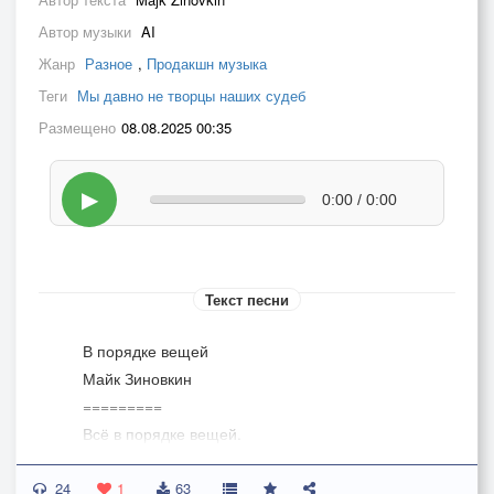
Автор музыки
AI
Жанр
Разное
,
Продакшн музыка
Теги
Мы давно не творцы наших судеб
Размещено
08.08.2025 00:35
▶
0:00 / 0:00
Текст песни
В порядке вещей
Майк Зиновкин
=========
Всё в порядке вещей.
Только чёрствые души созвездий
24
В перекрёстии памяти —
1
63