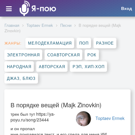
Вход
Главная
Toptaev Ermek
Песни
В порядке вещей (Majk
Zinovkin)
МЕЛОДЕКЛАМАЦИЯ
ПОП
РАЗНОЕ
ЖАНРЫ:
ЭЛЕКТРОННАЯ
СОАВТОРСКАЯ
РОК
НАРОДНАЯ
АВТОРСКАЯ
РЭП, ХИП-ХОП
ДЖАЗ, БЛЮЗ
В порядке вещей (Majk Zinovkin)
трек был тут https://ya-
Toptaev Ermek
poyu.ru/song/23444
и он пропал
мне понравился текст и его спела для меня ИИ.