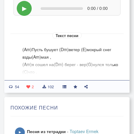
▶
0:00 / 0:00
Текст песни
(Am)Пусть бушует (Dm)ветер (E)мокрый снег
взды(Am)мая ,
(Am)я сошел на(Dm) берег - вер(G)нулся только
(C)что .
(Am)На холодном (D)пирсе (G)соль с лица
54
гло(C)тая,
2
102
(Am)Минуты... Мы (Dm)увидимся (E)все
предреше(Am)но. ПРИПЕВ:(F)Нет не где то
ПОХОЖИЕ ПЕСНИ
(Gm)дома, не в (C)вокзалах (Am)теплых, на
хо(Dm)лодном этом (Am)пирсе (E7)встречу я
е(Am)е.
Песня из тетрадки
-
Toptaev Ermek
2. Долго шли угрюмо мои морские будни,
▶