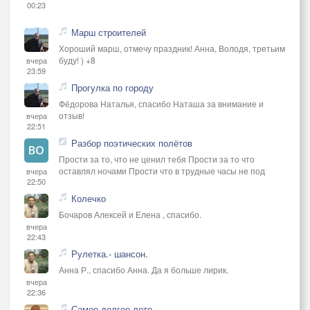
00:23
Марш строителей
Хороший марш, отмечу праздник! Анна, Володя, третьим
буду! ) +8
вчера
23:59
Прогулка по городу
Фёдорова Наталья, спасибо Наташа за внимание и
отзыв!
вчера
22:51
Разбор поэтических полётов
Прости за то, что не ценил тебя Прости за то что
оставлял ночами Прости что в трудные часы не под
вчера
22:50
Колечко
Бочаров Алексей и Елена , спасибо.
вчера
22:43
Рулетка.- шансон.
Анна Р., спасибо Анна. Да я больше лирик.
вчера
22:36
Самое долгое лето...