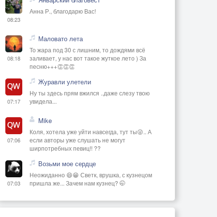
Анна Р., благодарю Вас!
08:23
Маловато лета
То жара под 30 с лишним, то дождями всё
заливает, у нас вот такое жуткое лето ) За
08:18
песню+++👏👏👏
Журавли улетели
Ну ты здесь прям вжился ..даже слезу твою
увидела...
07:17
Mike
Коля, хотела уже уйти навсегда, тут ты😜.. А
если авторы уже слушать не могут
07:06
ширпотребных певиц!! ??
Возьми мое сердце
Неожиданно 😄😁 Светк, врушка, с кузнецом
пришла же... Зачем нам кузнец? 🤭
07:03