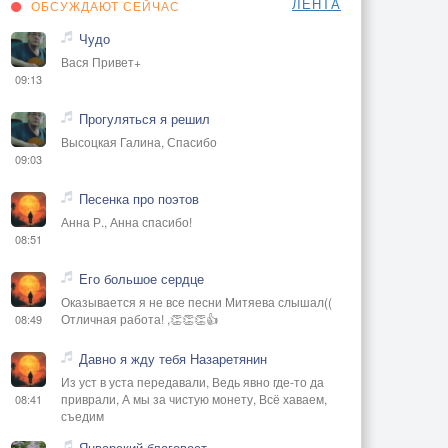
ЛЕНТА
ОБСУЖДАЮТ СЕЙЧАС
Чудо
Вася Привет+
09:13
Прогуляться я решил
Высоцкая Галина, Спасибо
09:03
Песенка про поэтов
Анна Р., Анна спасибо!
08:51
Его большое сердце
Оказывается я не все песни Митяева слышал((
Отличная работа! ,👏👏👏👍
08:49
Давно я жду тебя Назаретянин
Из уст в уста передавали, Ведь явно где-то да
приврали, А мы за чистую монету, Всё хаваем,
08:41
съедим
Январский благовест