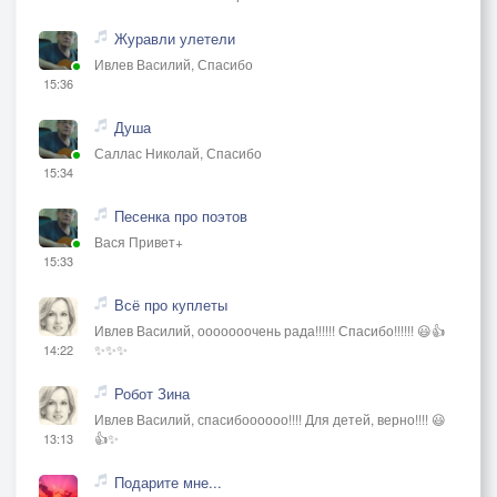
Журавли улетели
Ивлев Василий, Спасибо
15:36
Душа
Саллас Николай, Спасибо
15:34
Песенка про поэтов
Вася Привет+
15:33
Всё про куплеты
Ивлев Василий, ооооооочень рада!!!!!! Спасибо!!!!!! 😃👍
✨✨✨
14:22
Робот Зина
Ивлев Василий, спасибоооооо!!!! Для детей, верно!!!! 😃
👍✨
13:13
Подарите мне...