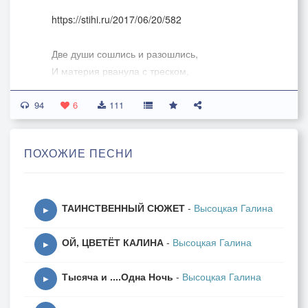
https://stihi.ru/2017/06/20/582
Две души сошлись и разошлись,
И материя рванула с треском,
Лучше Богу тихо помолись,
94
Озарись единым света блеском.
6
111
Ты и Я на разных берегах,
ПОХОЖИЕ ПЕСНИ
Пусть туман зализывает раны,
Убегаешь скоростью в словах
Позабыв про длительные планы.
ТАИНСТВЕННЫЙ СЮЖЕТ
-
Высоцкая Галина
▶
Мне ничто не мило без тебя,
ОЙ, ЦВЕТЁТ КАЛИНА
-
Высоцкая Галина
Полоснуло молнией по сердцу,
▶
Я прошу, как милости, огня,
Тысяча и ....Одна Ночь
-
Высоцкая Галина
Отжимая от порога дверцу.
▶