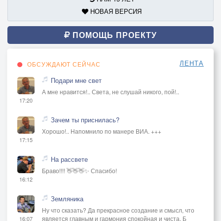
НОВАЯ ВЕРСИЯ
ПОМОЩЬ ПРОЕКТУ
ЛЕНТА
ОБСУЖДАЮТ СЕЙЧАС
Подари мне свет
А мне нравится!.. Света, не слушай никого, пой!..
17:20
Зачем ты приснилась?
Хорошо!.. Напомнило по манере ВИА. +++
17:15
На рассвете
Браво!!!! 👋👋👋✨ Спасибо!
16:12
Земляника
Ну что сказать? Да прекрасное создание и смысл, что
является главным и гармония спокойная и чиста. Б
16:07