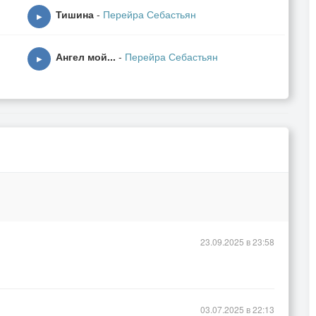
ель…
Тишина
-
Перейра Себастьян
▶
Ангел мой...
-
Перейра Себастьян
▶
23.09.2025 в 23:58
03.07.2025 в 22:13