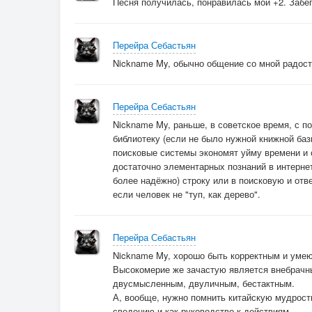
Песня получилась, понравилась мои +2. Забега
в городе дождь…
Перейра Себастьян
Nickname My, обычно общение со мной радости
Перейра Себастьян
Nickname My, раньше, в советское время, с п
библиотеку (если не было нужной книжной баз
поисковые системы экономят уйму времени и 
достаточно элементарных познаний в интернет
более надёжно) строку или в поисковую и отв
если человек не "туп, как дерево".
Перейра Себастьян
Nickname My, хорошо быть корректным и умею
Высокомерие же зачастую является внебрачны
двусмысленным, двуличным, бестактным.
А, вообще, нужно помнить китайскую мудрость
сведению и как руководство к действиям.