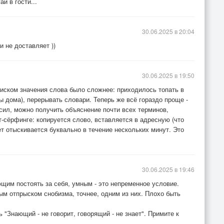
й в гости...
30.06.2025 в 20:04
 не доставляет ))
30.06.2025 в 19:50
оиском значения слова было сложнее: приходилось топать в
ы дома), перерывать словари. Теперь же всё гораздо проще -
сил, можно получить объяснение почти всех терминов,
-сёрфинге: копируется слово, вставляется в адресную (что
ет отыскивается буквально в течение нескольких минут. Это
30.06.2025 в 19:46
щим постоять за себя, умным - это непременное условие.
м отпрыском снобизма, точнее, одним из них. Плохо быть
 "Знающий - не говорит, говорящий - не знает". Примите к