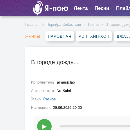
Лента
Песни
Плей
Главная
Перейра Себастьян
Песни
В городе дожд
НАРОДНАЯ
РЭП, ХИП-ХОП
ДЖАЗ
ЖАНРЫ:
В городе дождь...
Исполнитель
aimusiclab
Автор текста
No Saint
Жанр
Разное
Размещено
29.06.2025 20:20
▶