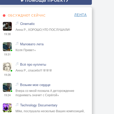
ПОМОЩЬ ПРОЕКТУ
ЛЕНТА
ОБСУЖДАЮТ СЕЙЧАС
Cinematic
Анна Р., ХОРОШО,ЧТО ПОСЛУШАЛИ!
19:38
Маловато лета
Коля Привет+
19:31
Всё про куплеты
Анна Р., спасибо!!! 🌸🌸🌸
19:26
Возьми мое сердце
Вчера со мной поокала А деторождение
поднимать значит с Серёгой+
19:24
Technology Documentary
Mike, послушала несколько Ваших композиций,