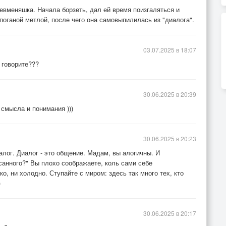
невменяшка. Начала борзеть, дал ей время поизгаляться и
поганой метлой, после чего она самовыпилилась из "диалога".
03.07.2025 в 18:07
ы говорите???
ель…
30.06.2025 в 20:39
 смысла и понимания )))
30.06.2025 в 20:23
алог. Диалог - это общение. Мадам, вы алогичны. И
санного?" Вы плохо соображаете, коль сами себе
ко, ни холодно. Ступайте с миром: здесь так много тех, кто
)
30.06.2025 в 20:17