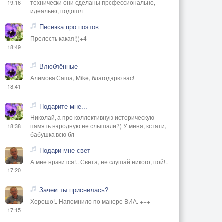
технически они сделаны профессионально,
19:16
идеально, подошл
Песенка про поэтов
Прелесть какая!))+4
18:49
Влюблённые
Алимова Саша, Mike, благодарю вас!
18:41
Подарите мне...
Николай, а про коллективную историческую
память народную не слышали?) У меня, кстати,
18:38
бабушка всю бл
Подари мне свет
А мне нравится!.. Света, не слушай никого, пой!..
17:20
Зачем ты приснилась?
Хорошо!.. Напомнило по манере ВИА. +++
17:15