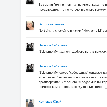
взятый в осаду ордой – непогодой
Высоцкая Галина, понятия не имею: какая-то 
тысячесабельной –
предупредил, что по истечению оного вымету 
в городе дождь.
Высоцкая Галина
И небо гудит, как встревоженный улей,
No Saint, а с какой или каким "Nickname M" в
а в окна сечёт водяная метель.
И грозы когтями рвут ситец июля,
город притихший дождём превратив в аквар
Перейра Себастьян
Nickname My, ахинея...Доброго пути в поисках
Ливень разграбил, как Галлию гунны,
Перейра Себастьян
душу, вторгаясь в комфорт – оберег.
Пальцы ложатся привычно на струны –
Nickname My, слово "собеседник" означает ди
агрессивны: "вы плохо понимаете смысл напи
непотопляемый Ноев ковчег.
противоречите. От вашего "я рада" мне ни жар
Ночь и рассвет не несут избавленья –
поможет вам утолить ваш "духовный" голод. )
милости божией попусту ждёшь:
время аккордов, надежд и сомнений,
Кузнецов Юрий
перерождения –