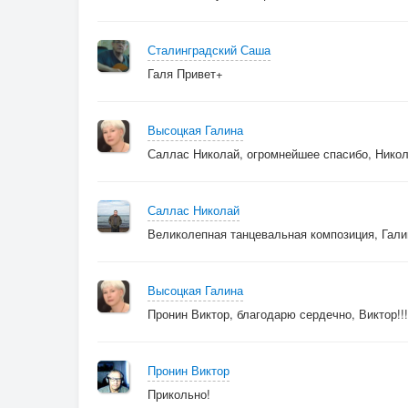
Очень он душой прекрасен
Хочет к людям
он попасть
Сталинградский Саша
Показать артиста
Галя Привет+
страсть
Высоцкая Галина
[Припев]
Саллас Николай, огромнейшее спасибо, Никола
Тигра в бабочке
Во фраке
В зале зрители не в страхе
Саллас Николай
Тигр смеётся
Великолепная танцевальная композиция, Гали
Тигр поёт
Смех и радость всем несёт
Высоцкая Галина
Пронин Виктор, благодарю сердечно, Виктор!!!
[Финал]
Если встретишь тигра ты,
Не пугайся…
Пронин Виктор
Не беги.
Прикольно!