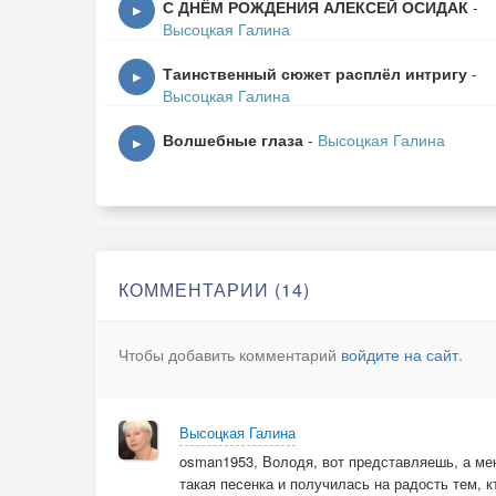
С ДНЁМ РОЖДЕНИЯ АЛЕКСЕЙ ОСИДАК
-
▶
Выступает просто так.
Высоцкая Галина
Шутки травит,
Таинственный сюжет расплёл интригу
-
песни пишет,
▶
Высоцкая Галина
Цирк к нему
Неровно дышит!
Волшебные глаза
-
Высоцкая Галина
▶
[Припев]
Я артист
А не охотник
Мой талант — смешить зверей
КОММЕНТАРИИ (14)
Собирайтесь на субботник
Веселить гурьбой своей
Чтобы добавить комментарий
войдите на сайт
.
[Куплет 3]
"Тигры — грозные, опасны!" —
Высоцкая Галина
Говорят нам не напрасно.
osman1953, Володя, вот представляешь, а ме
Только наш-то
такая песенка и получилась на радость тем, к
не такой,