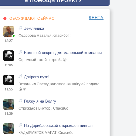
ПОМОЩЬ ПРОЕКТУ
ЛЕНТА
ОБСУЖДАЮТ СЕЙЧАС
Земляника
Фёдорова Наталья, спасибо!!!
12:27
Большой секрет для маленькой компании
Огромный такой секрет!.. 🤫
12:05
Доброго пути!
Вспомнил Светку, как сквозняк юбку ей поднял...
😘🌹
11:55
Гляжу я на Волгу
Стрижаков Виктор , Спасибо
11:39
На Дерибасовской открылася пивная
КАДЫРМЕТОВ МАРАТ, Спасибо