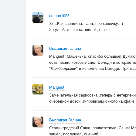
Он с космической душой!
osman1953
[Куплет 4]
Ух...Как зарядила, Галя, про кошечку...)
За улыбаться заставила! ;+++++
Зубы скалит не со злости,
Улыбнётся тигра го’стю
Когти точит
Высоцкая Галина
Не для драк,
Mangust, Машенька, спасибо большое! Думаю,
А чтоб струны тронуть…крак!
есть песни, которые спел Володя и которые ты
"Ламборджини" в исполнении Володи. Приглаш
[Мост]
От лисы и до медведя
Mangust
Все пришли на шоу… леди
Замечательная зарисовка ,теперь с нетерпен
Тигр их всех очаровал
очередной дозой импровизационного кайфа:-)
Смехом лес он покорял
Высоцкая Галина
[Куплет 5]
Сталинградский Саша, приветствую, Саша! Мо
Тигр амурский не опасен
зашёл, послушал, оценил!!!