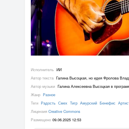
Исполнитель
ИИ
Автор текста
Галина Высоцкая, но идея Фролова Вла
Автор музыки
Галина Алексеевна Высоцкая в програм
Жанр
Разное
Теги
Радость
Смех
Тигр
Амурский
Бенефис
Артис
Лицензия
Creative Commons
Размещено
09.06.2025 12:53