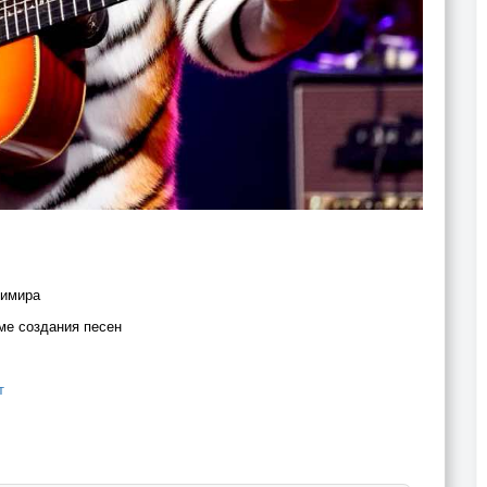
димира
ме создания песен
т