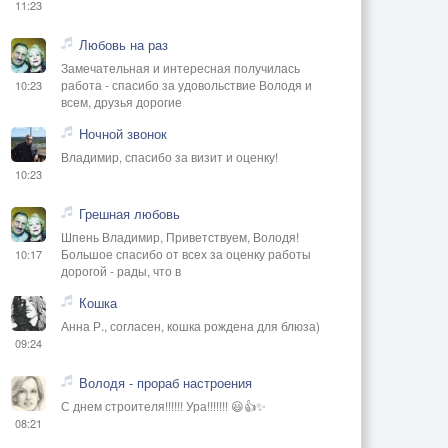
11:23
Любовь на раз
Замечательная и интересная получилась
работа - спасибо за удовольствие Володя и
10:23
всем, друзья дорогие
Ночной звонок
Владимир, спасибо за визит и оценку!
10:23
Грешная любовь
Шпень Владимир, Приветствуем, Володя!
Большое спасибо от всех за оценку работы
10:17
дорогой - рады, что в
Кошка
Анна Р., согласен, кошка рождена для блюза)
09:24
Володя - прораб настроения
С днем строителя!!!!!! Ура!!!!!!! 😃👍✨
08:21