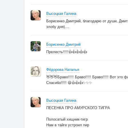
Может,
Это наш артист
Высоцкая Галина
Ищет новый бенефис!
Борисенко Дмитрий, благодарю от души, Дмит
злобу дня)....
[instrumental]
Борисенко Дмитрий
[end]
Прелесть!!!!!👍👍👍👍👍
Фёдорова Наталья
👋👋👋Браво!!!!! Браво!!!!! Браво!!!!! Вот это 
Спасибо!!!!! 😃👍👍👍✨✨✨
Высоцкая Галина
ПЕСЕНКА ПРО АМУРСКОГО ТИГРА
Полосатый хищник-тигр
Нам в тайге устроил пир