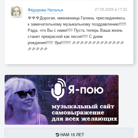
27.05.2025 в 17:32
Фёдорова Наталья
🌹🌹🌹Дорогая, именинница Галина, присоединяюсь
к замечательному музыкальному поздравлению!!!!!!
Рада, что Вы с нами!!!!! Пусть теперь Ваша жизнь
станет прекрасной как песня!!!!! С днем
рождения!!!!!! Ура!!!!!!!! 🎉🎉🎉🎉🎉🎉🎉🎉🎉🎉🎉🎉🎉
🎉🎉🎉🎉🎉
НАМ 15 ЛЕТ