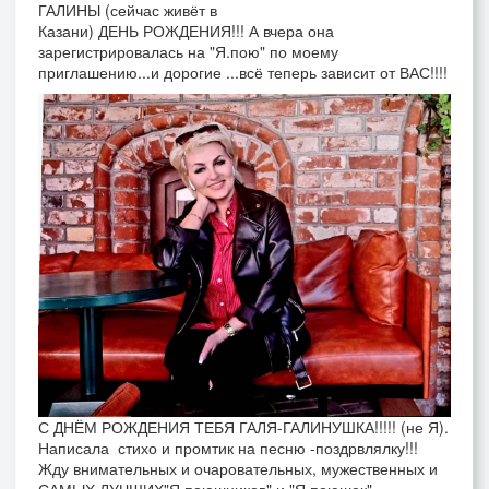
ГАЛИНЫ (сейчас живёт в
Казани) ДЕНЬ РОЖДЕНИЯ!!! А вчера она
зарегистрировалась на "Я.пою" по моему
приглашению...и дорогие ...всё теперь зависит от ВАС!!!!
С ДНЁМ РОЖДЕНИЯ ТЕБЯ ГАЛЯ-ГАЛИНУШКА!!!!! (не Я).
Написала стихо и промтик на песню -поздрвлялку!!!
Жду внимательных и очаровательных, мужественных и
САМЫХ ЛУЧШИХ"Я.поюшников" и "Я.поюшек".............