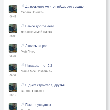
Да возьмите же кто-нибудь это сердце!
Серёга Привет+
06:42
Самое долгое лето...
Девчонкам Мой Плюс+
06:38
Любовь на раз
Мой Плюс+
06:35
Парадокс... ст.5.2
Маша Моё Почтение+
06:31
С днём строителя, друзья
Володя Привет+
06:12
Памяти ушедших