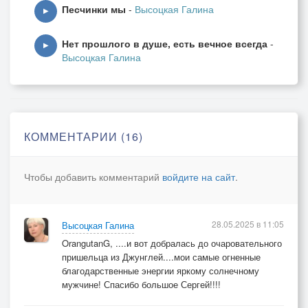
Песчинки мы
-
Высоцкая Галина
Галина, праздник твой пришёл,
▶
Пусть будет стол накрыт большой.
Нет прошлого в душе, есть вечное всегда
-
Веселья, радости, добра,
▶
Высоцкая Галина
Чтоб жизнь счастливою была.
Желаю смеха и удачи,
Решались просто все задачи.
Пусть каждый день несёт тепло,
КОММЕНТАРИИ (16)
И на душе цветёт светло.
Чтобы добавить комментарий
войдите на сайт
.
Здоровья крепкого всегда,
Не унывать чтоб никогда.
Мечты заветные сбылись,
28.05.2025 в 11:05
Высоцкая Галина
И дни успехом наполнялись.
OrangutanG, ....и вот добралась до очаровательного
пришельца из Джунглей....мои самые огненные
[Instrumental]
благодарственные энергии яркому солнечному
мужчине! Спасибо большое Сергей!!!!
[ end]