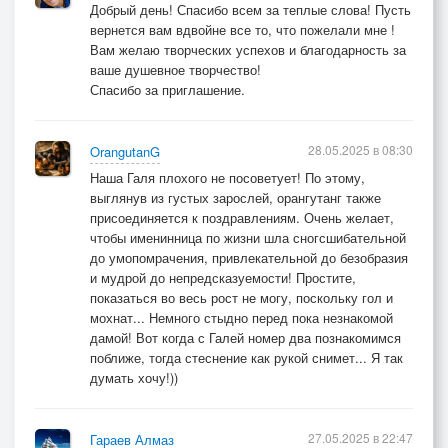
Добрый день! Спасибо всем за теплые слова! Пусть
вернется вам вдвойне все то, что пожелали мне !
Вам желаю творческих успехов и благодарность за
ваше душевное творчество!
Спасибо за приглашение.
28.05.2025 в 08:30
OrangutanG
Наша Галя плохого не посоветует! По этому,
выглянув из густых зарослей, орангутанг также
присоединяется к поздравлениям. Очень желает,
чтобы именинница по жизни шла сногсшибательной
до умопомрачения, привлекательной до безобразия
и мудрой до непредсказуемости! Простите,
показаться во весь рост не могу, поскольку гол и
мохнат... Немного стыдно перед пока незнакомой
дамой! Вот когда с Галей номер два познакомимся
поближе, тогда стеснение как рукой снимет... Я так
думать хочу!))
27.05.2025 в 22:47
Гараев Алмаз