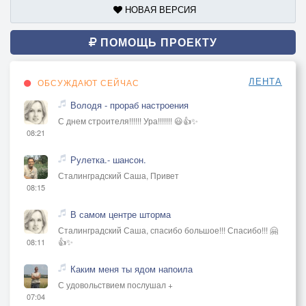
НОВАЯ ВЕРСИЯ
ПОМОЩЬ ПРОЕКТУ
ЛЕНТА
ОБСУЖДАЮТ СЕЙЧАС
Володя - прораб настроения
С днем строителя!!!!!! Ура!!!!!!! 😃👍✨
08:21
Рулетка.- шансон.
Сталинградский Саша, Привет
08:15
В самом центре шторма
Сталинградский Саша, спасибо большое!!! Спасибо!!! 🤗
👍✨
08:11
Каким меня ты ядом напоила
С удовольствием послушал +
07:04