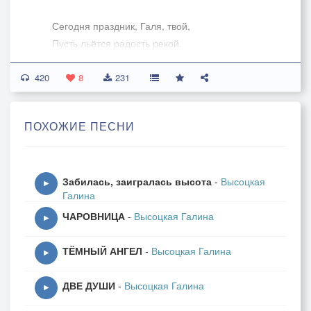
Сегодня праздник, Галя, твой,
Пусть льётся радость рекой.
Улыбок, счастья, красоты,
420
И исполненья мечты.
8
231
Пусть солнце светит ярко,
ПОХОЖИЕ ПЕСНИ
И дарит жизнь падарки.
Любви, здоровья, вдохновения ,
Прекрасным будет настроения
Забилась, заигралась высота
-
Высоцкая
▶
Галина
Пусть каждый миг теплом согрет,
ЧАРОВНИЦА
-
Высоцкая Галина
И ждёт тебя большой успех.
▶
Всегда будь молодой душой,
ТЁМНЫЙ АНГЕЛ
-
Высоцкая Галина
И пусть удача ждёт с тобой.
▶
ДВЕ ДУШИ
-
Высоцкая Галина
Классс….. ! И снова …
▶