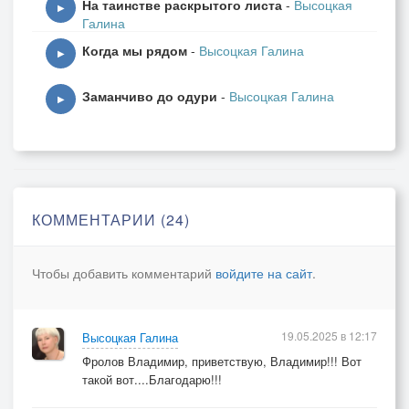
На таинстве раскрытого листа
-
Высоцкая
душа цепляет ноты
▶
Галина
И музыка огня...
Когда мы рядом
-
Высоцкая Галина
затрагивает что-то
▶
Заманчиво до одури
-
Высоцкая Галина
На острие ножа...ты чувствуешь всё остро...
▶
Вот это просто друг, а есть...скрывает монстра.
Волшебный день всегда, в нём много откровений,
Не трогает меня весь негатив сомнений.
Припев:
КОММЕНТАРИИ (24)
На острие ножа...
душа цепляет ноты
Чтобы добавить комментарий
войдите на сайт
.
И музыка огня...
затрагивает что-то
19.05.2025 в 12:17
Высоцкая Галина
Спасибо, что друзья, меня не забывают...
Фролов Владимир, приветствую, Владимир!!! Вот
На острие ножа...ведь просто не бывает!
такой вот....Благодарю!!!
И снова новый день рисует нам картины,