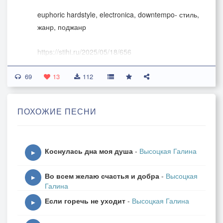
euphoric hardstyle, electronica, downtempo- стиль,
жанр, поджанр
https://stihi.ru/2025/05/18/656
69
На острие ножа... баланс нарушить сложно...
13
112
Тихонько, чуть дыша..шагал я осторожно
И ступни все в крови, но есть оно, другое,
ПОХОЖИЕ ПЕСНИ
За горизонтом путь в неведомо благое!
На острие ножа...душа цепляет ноты
Коснулась дна моя душа
-
Высоцкая Галина
И музыка огня...затрагивает что-то...
▶
Уверовав в себя...шагаю в одиночку,
Во всем желаю счастья и добра
-
Высоцкая
Ведь сильный я сейчас, на этом ставлю точку.
▶
Галина
Если горечь не уходит
-
Высоцкая Галина
Припев:
▶
На острие ножа...