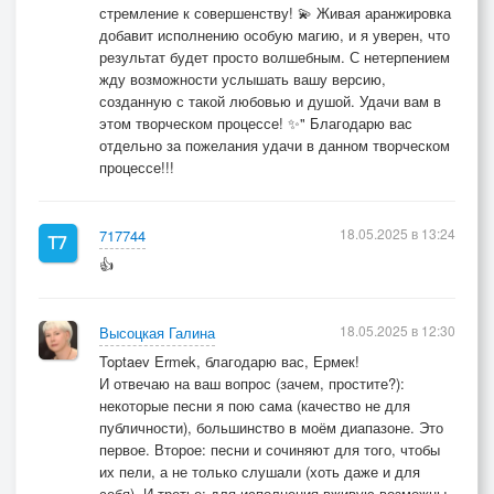
стремление к совершенству! 💫 Живая аранжировка
добавит исполнению особую магию, и я уверен, что
результат будет просто волшебным. С нетерпением
жду возможности услышать вашу версию,
созданную с такой любовью и душой. Удачи вам в
этом творческом процессе! ✨" Благодарю вас
отдельно за пожелания удачи в данном творческом
процессе!!!
18.05.2025 в 13:24
717744
👍
18.05.2025 в 12:30
Высоцкая Галина
Toptaev Ermek, благодарю вас, Ермек!
И отвечаю на ваш вопрос (зачем, простите?):
некоторые песни я пою сама (качество не для
публичности), большинство в моём диапазоне. Это
первое. Второе: песни и сочиняют для того, чтобы
их пели, а не только слушали (хоть даже и для
себя). И третье: для исполнения вживую возможны