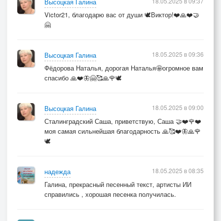
18.05.2025 в 09:37
Высоцкая Галина
Victor21, благодарю вас от души 🕊️Виктор!❤️🙏❤️🤝
🤗
18.05.2025 в 09:36
Высоцкая Галина
Фёдорова Наталья, дорогая Наталья🤩огромное вам
спасибо 🙏❤️🦋🤗🥰🙏🌹🕊️
18.05.2025 в 09:00
Высоцкая Галина
Сталинградский Саша, приветствую, Саша 🤝❤️🌹❤️
моя самая сильнейшая благодарность 🙏🥰❤️🦋🙏🌹
🕊️
18.05.2025 в 08:35
надежда
Галина, прекрасный песенный текст, артисты ИИ
справились , хорошая песенка получилась.