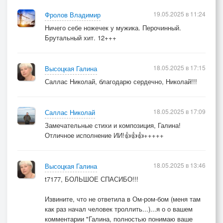
Но если рядом друг, то мы неразрушимы!
19.05.2025 в 11:24
Фролов Владимир
Ничего себе ножечек у мужика. Перочинный.
Припев:
Брутальный хит. 12+++
На острие ножа...
душа цепляет ноты
И музыка огня...
18.05.2025 в 17:15
Высоцкая Галина
затрагивает что-то
Саллас Николай, благодарю сердечно, Николай!!!
18.05.2025 в 17:09
Саллас Николай
© Copyright: Галина Алексеевна Высоцкая, 2025
Замечательные стихи и композиция, Галина!
Свидетельство о публикации №125051800656
Отличное исполнение ИИ!👍👍👍+++++
18.05.2025 в 13:46
Высоцкая Галина
t7177, БОЛЬШОЕ СПАСИБО!!!
Извините, что не ответила в Ом-ром-бом (меня там
как раз начал человек троллить...)...я о о вашем
комментарии "Галина, полностью понимаю ваше