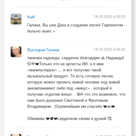
18.05.2025 в 09:53
KsK
Галина, Вы уже Дока в создании песен! Горизонтом -
больно окает.+
18.05.2025 в 09:42
Высоцкая Галина
панкова надежда, сердечно благодарю 🙏 Надежда!
💞🌹❤️Только это не артисты ИИ, а я ими
«манипулирую» … и вот получаю такой
музыкальный продукт. То есть готовую песню,
которую может пропеть живой человек под живой
аккомпанемент либо под «минус» , который я
получаю отделив вокал. . 🤩А что это возможно, что
нам было доказано Светланой и Фроловым
Владимиром . Огромнейшее им спасибо ❤️🙏❤️
Обнимаю ❤️🕊️❤️сердечком своим и душой 🥰