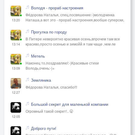
Володя - прораб настроения
Фёдорова Наталья, спец.посвяшение:-)молодчинка
Наташа,а вот это - прораб настроения,вообше суперски,
13:20
Прогулка по городу
В Питере невероятно красивая осень,впрочем там все
красиво,просто осенью и зимойй я там чаще ,чем ле
13:14
Метель
Наконец то,поздравляю!:-)Красивые стихи
Володь,очень:-)+
13:09
Земляника
Фёдорова Наталья, спасибо!!!
12:27
Большой секрет для маленькой компании
Огромный такой секрет!.. 🤫
12:05
Доброго пути!