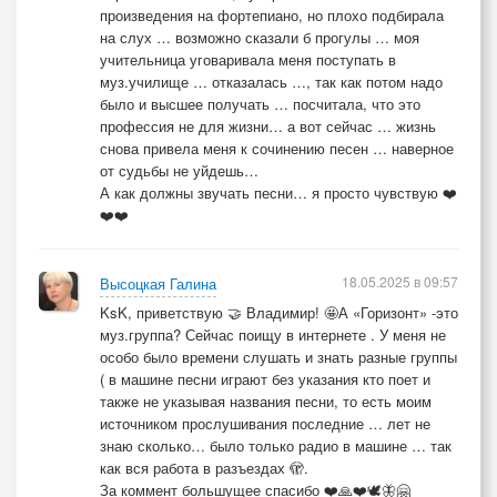
произведения на фортепиано, но плохо подбирала
на слух … возможно сказали б прогулы … моя
учительница уговаривала меня поступать в
муз.училище … отказалась …, так как потом надо
было и высшее получать … посчитала, что это
профессия не для жизни… а вот сейчас … жизнь
снова привела меня к сочинению песен … наверное
от судьбы не уйдешь…
А как должны звучать песни… я просто чувствую ❤️
❤️❤️
18.05.2025 в 09:57
Высоцкая Галина
KsK, приветствую 🤝 Владимир! 🤩А «Горизонт» -это
муз.группа? Сейчас поищу в интернете . У меня не
особо было времени слушать и знать разные группы
( в машине песни играют без указания кто поет и
также не указывая названия песни, то есть моим
источником прослушивания последние … лет не
знаю сколько… было только радио в машине … так
как вся работа в разъездах 🫣.
За коммент большущее спасибо ❤️🙏❤️🕊️🦋🤗