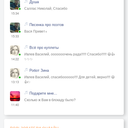
Душа
Саллас Николай, Спасибо
15:34
Песенка про поэтов
Вася Привет+
15:33
Всё про куплеты
Ивлев Василий, ооооооочень рада!!!!!! Спасибо!!!!!! 😃👍
✨✨✨
14:22
Робот Зина
Ивлев Василий, спасибоооооо!!!! Для детей, верно!!!! 😃
👍✨
13:13
Подарите мне...
Сколько ж Вам в блокаду было?
11:40
ПОЛЬЗОВАТЕЛИ ОНЛАЙН