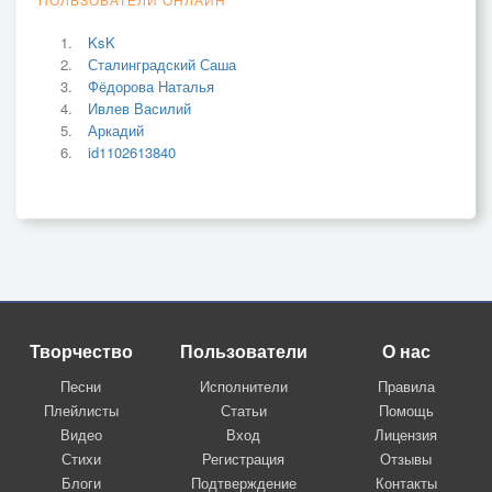
KsK
Сталинградский Саша
Фёдорова Наталья
Ивлев Василий
Аркадий
id1102613840
Творчество
Пользователи
О нас
Песни
Исполнители
Правила
Плейлисты
Статьи
Помощь
Видео
Вход
Лицензия
Стихи
Регистрация
Отзывы
Блоги
Подтверждение
Контакты