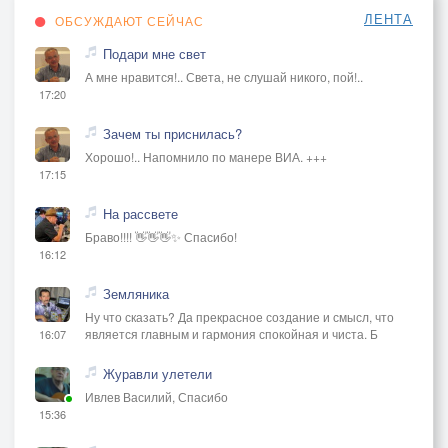
ЛЕНТА
ОБСУЖДАЮТ СЕЙЧАС
Подари мне свет
А мне нравится!.. Света, не слушай никого, пой!..
17:20
Зачем ты приснилась?
Хорошо!.. Напомнило по манере ВИА. +++
17:15
На рассвете
Браво!!!! 👋👋👋✨ Спасибо!
16:12
Земляника
Ну что сказать? Да прекрасное создание и смысл, что
является главным и гармония спокойная и чиста. Б
16:07
Журавли улетели
Ивлев Василий, Спасибо
15:36