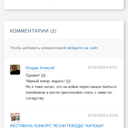
Тут не стреляют,
Пушки не лают,
Да и зимою - теплей.
Так что, солд-аут
КОММЕНТАРИИ (2)
В моргах. Сюда ты
Впрыгивай, и без соплей!
Чтобы добавить комментарий
войдите на сайт
.
25.04.2025 в 00:51
Осидак Алексей
Однако! ))))
Чëрный юмор, видать! ))))
Но я тоже читал, что на войне переставали бояться
покойников и могли преспокойно спать с ними по-
соседству.
23.04.2025 в 20:43
ФЕСТИВАЛЬ КОНКУРС ПЕСНИ ПОБЕДЫ "КАТЮША"