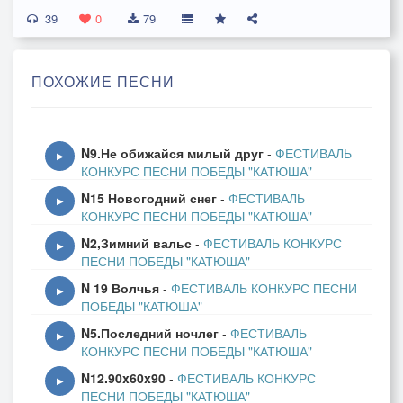
39
А остальные? -
0
79
Нервы стальные,
Да и устали притом.
ПОХОЖИЕ ПЕСНИ
Лучше чем в поле -
В гро'ба камзоле.
N9.Не обижайся милый друг
-
ФЕСТИВАЛЬ
Впрочем, какие гробы?
▶
КОНКУРС ПЕСНИ ПОБЕДЫ "КАТЮША"
Тем, что погибли -
N15 Новогодний снег
-
ФЕСТИВАЛЬ
В братской могиле
▶
КОНКУРС ПЕСНИ ПОБЕДЫ "КАТЮША"
Судьбами велено быть.
N2,Зимний вальс
-
ФЕСТИВАЛЬ КОНКУРС
▶
ПЕСНИ ПОБЕДЫ "КАТЮША"
В моргах - аншлаги.
N 19 Волчья
-
ФЕСТИВАЛЬ КОНКУРС ПЕСНИ
Что ты заладил:
▶
ПОБЕДЫ "КАТЮША"
"Жутко и не по себе"?
N5.Последний ночлег
-
ФЕСТИВАЛЬ
Кто из атаки,
▶
КОНКУРС ПЕСНИ ПОБЕДЫ "КАТЮША"
Дрыхнут как в танке -
N12.90x60x90
-
ФЕСТИВАЛЬ КОНКУРС
Стоит ли в морге робеть?
▶
ПЕСНИ ПОБЕДЫ "КАТЮША"