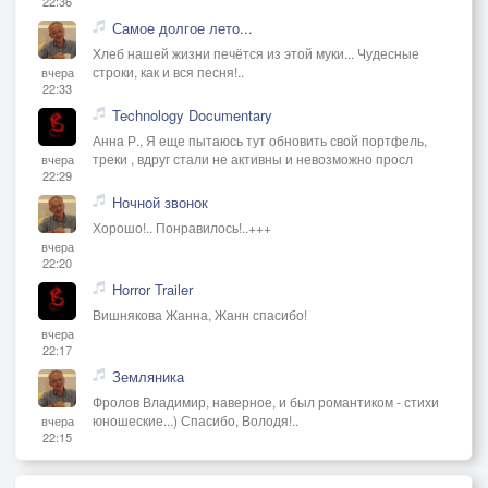
22:36
Самое долгое лето...
Хлеб нашей жизни печётся из этой муки... Чудесные
строки, как и вся песня!..
вчера
22:33
Technology Documentary
Анна Р., Я еще пытаюсь тут обновить свой портфель,
треки , вдруг стали не активны и невозможно просл
вчера
22:29
Ночной звонок
Хорошо!.. Понравилось!..+++
вчера
22:20
Horror Trailer
Вишнякова Жанна, Жанн спасибо!
вчера
22:17
Земляника
Фролов Владимир, наверное, и был романтиком - стихи
юношеские...) Спасибо, Володя!..
вчера
22:15