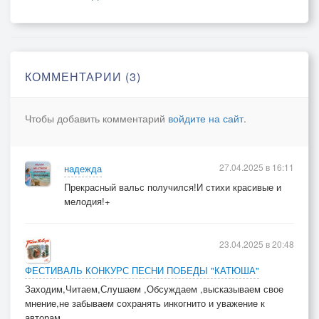
Все трамваи сегодня в депо
И совсем это не ошибка:
От Курил до реки Лимпопо
КОММЕНТАРИИ (3)
Всяк пляши! Всякий - пой!
А ещё нам покажут кино
Чтобы добавить комментарий
войдите на сайт
.
Будут Швейк и "Антоша Рыбкин".
Да и небо салютом полно.
27.04.2025 в 16:11
надежда
Припев 2
Прекрасный вальс получился!И стихи красивые и
С Днём Победы, друзья!
мелодия!+
Бей, фейерверки!
Грустные мысли - долой,
23.04.2025 в 20:48
И закурим, земляк!
Уж такая стезя
ФЕСТИВАЛЬ КОНКУРС ПЕСНИ ПОБЕДЫ "КАТЮША"
Наша, поверьте!
Заходим,Читаем,Слушаем ,Обсуждаем ,высказываем свое
Только с победой домой
мнение,не забываем сохранять инкогнито и уважение к
авторам.