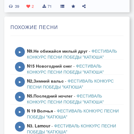
39
К мирной жизни, народ, привыкай!
2
71
На века, на века!
Просто чудо, как ты хороша!
ПОХОЖИЕ ПЕСНИ
Быть краси'вее - зря пытаться!
От тебя я теперь ни на шаг!
N9.Не обижайся милый друг
-
ФЕСТИВАЛЬ
Припев 1
▶
КОНКУРС ПЕСНИ ПОБЕДЫ "КАТЮША"
N15 Новогодний снег
-
ФЕСТИВАЛЬ
С Днём Победы, друзья!
▶
КОНКУРС ПЕСНИ ПОБЕДЫ "КАТЮША"
Бейте салюты!
N2,Зимний вальс
-
ФЕСТИВАЛЬ КОНКУРС
Поздно сегодня отбой,
▶
ПЕСНИ ПОБЕДЫ "КАТЮША"
Лей ещё, мой земляк!
N5.Последний ночлег
-
ФЕСТИВАЛЬ
Уж такая стезя
▶
КОНКУРС ПЕСНИ ПОБЕДЫ "КАТЮША"
Нашего люда -
N 19 Волчья
-
ФЕСТИВАЛЬ КОНКУРС ПЕСНИ
Только с победой домой!
▶
ПОБЕДЫ "КАТЮША"
Только так!
N3. Lamour
-
ФЕСТИВАЛЬ КОНКУРС ПЕСНИ
▶
ПОБЕДЫ "КАТЮША"
2 куплет