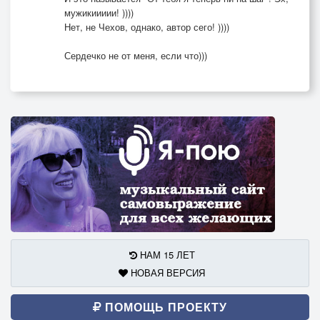
В вальсе кружитесь!
мужикиииии! ))))
Завтра же снова к станку
Нет, не Чехов, однако, автор сего! ))))
Поутру.
С танка к родному станку
Сердечко не от меня, если что)))
Поутру.
НАМ 15 ЛЕТ
НОВАЯ ВЕРСИЯ
ПОМОЩЬ ПРОЕКТУ