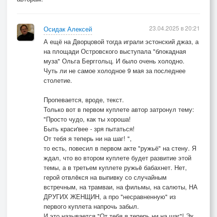
Только так!
3 куплет:
23.04.2025 в 20:21
Осидак Алексей
А ещё на Дворцовой тогда играли эстонский джаз, а
До чего же красивы сейчас
на площади Островского выступала "блокадная
Наши женщины, брат балтиец!
муза" Ольга Берггольц. И было очень холодно.
Чуть ли не самое холодное 9 мая за последнее
Столько лет без мужского плеча,
столетие.
Рукава засуча!
Как изящно кружатся теперь
Пропевается, вроде, текст.
Под возвышенных нот мотивы,
Только вот в первом куплете автор затронул тему:
"Просто чудо, как ты хороша!
Что попробуй в такое поверь!
Быть краси'вее - зря пытаться!
От тебя я теперь ни на шаг! ",
Припев 3
то есть, повесил в первом акте "ружьё" на стену. Я
С Днём Победы, друзья!
ждал, что во втором куплете будет развитие этой
темы, а в третьем куплете ружьë бабахнет. Нет,
Горя пожитки
герой отвлëкся на выпивку со случайным
Я вслед за ним сволоку -
встречным, на трамваи, на фильмы, на салюты, НА
Быть добру, быть добру!
ДРУГИХ ЖЕНЩИН, а про "несравненную" из
Кто немного озяб, *
первого куплета напрочь забыл.
И это называется "От тебя я теперь ни на шаг"! Эх,