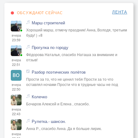
ЛЕНТА
ОБСУЖДАЮТ СЕЙЧАС
Марш строителей
Хороший марш, отмечу праздник! Анна, Володя, третьим
буду! ) +8
вчера
23:59
Прогулка по городу
Фёдорова Наталья, спасибо Наташа за внимание и
отзыв!
вчера
22:51
Разбор поэтических полётов
Прости за то, что не ценил тебя Прости за то что
оставлял ночами Прости что в трудные часы не под
вчера
22:50
Колечко
Бочаров Алексей и Елена , спасибо.
вчера
22:43
Рулетка.- шансон.
Анна Р., спасибо Анна. Да я больше лирик.
вчера