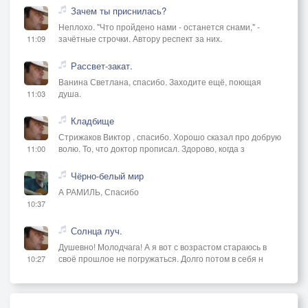
Зачем ты приснилась?
Неплохо. "Что пройдено нами - останется снами," -
зачётные строчки. Автору респект за них.
11:09
Рассвет-закат.
Ванина Светлана, спасибо. Заходите ещё, поющая
душа.
11:03
Кладбище
Стрижаков Виктор , спасибо. Хорошо сказал про добрую
волю. То, что доктор прописал. Здорово, когда з
11:00
Чёрно-белый мир
А РАМИЛЬ, Спасибо
10:37
Солнца луч.
Душевно! Молодчага! А я вот с возрастом стараюсь в
своё прошлое не погружаться. Долго потом в себя н
10:27