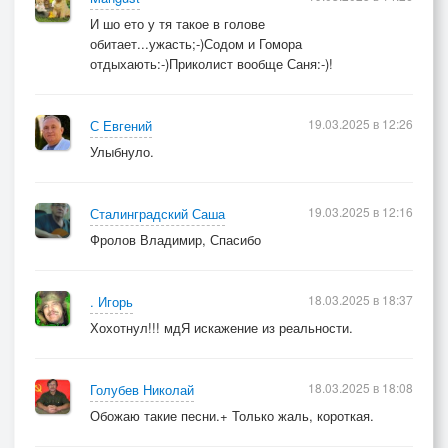
И шо ето у тя такое в голове
обитает...ужасть;-)Содом и Гомора
отдыхають:-)Приколист вообще Саня:-)!
19.03.2025 в 12:26
С Евгений
Улыбнуло.
19.03.2025 в 12:16
Сталинградский Саша
Фролов Владимир, Спасибо
18.03.2025 в 18:37
. Игорь
Хохотнул!!! мдЯ искажение из реальности.
18.03.2025 в 18:08
Голубев Николай
Обожаю такие песни.+ Только жаль, короткая.