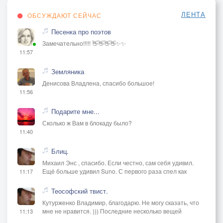
ЛЕНТА
ОБСУЖДАЮТ СЕЙЧАС
Песенка про поэтов
Замечательно!!!!! 👋👋👋👋✨✨
11:57
Земляника
Денисова Владлена, спасибо большое!
11:56
Подарите мне...
Сколько ж Вам в блокаду было?
11:40
Блиц.
Михаил Энс , спасибо. Если честно, сам себя удивил.
Ещё больше удивил Suno. С первого раза спел как
11:17
Теософский твист.
Кутурженко Владимир, благодарю. Не могу сказать, что
мне не нравится. ))) Последние несколько вещей
11:13