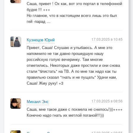
Саша, привет ! Ох как, вот это портал в телефонной
будке !!! +++
Но главное, что в настоящем всего лишь это был
гей -парад …
17.03.2025 в 10:45
Кузнецов Юрий
Привет, Саша! Слушаю и улыбаюсь. А мне это
напомнило не так давно прошедшую нашу
российскую голую вечеринку. Там многие
отметились. Некоторых даже простили и они снова
стали "блистать" на ТВ. А по мне так надо как ты
правильно сказал "гнать и не пущать" Удачи нам,
Саша! Жму руку! +3
17.03.2025 в 08:56
Михаил Энс
Саша, мне такое даже с похмела не снилось!)))++++
Конечно надо гнать их метлой поганой!!!)))
17.03.2025 в 08:55