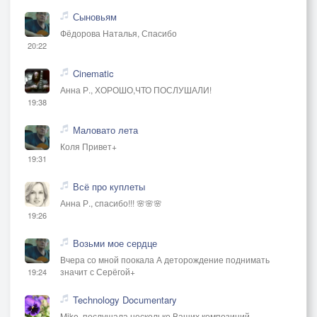
Сыновьям
Фёдорова Наталья, Спасибо
20:22
Cinematic
Анна Р., ХОРОШО,ЧТО ПОСЛУШАЛИ!
19:38
Маловато лета
Коля Привет+
19:31
Всё про куплеты
Анна Р., спасибо!!! 🌸🌸🌸
19:26
Возьми мое сердце
Вчера со мной поокала А деторождение поднимать
значит с Серёгой+
19:24
Technology Documentary
Mike, послушала несколько Ваших композиций,