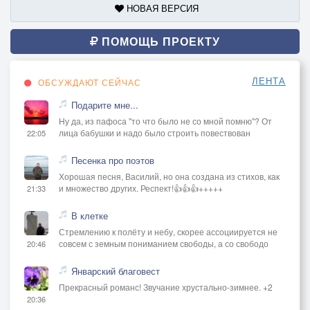
НОВАЯ ВЕРСИЯ
ПОМОЩЬ ПРОЕКТУ
ЛЕНТА
ОБСУЖДАЮТ СЕЙЧАС
Подарите мне...
Ну да, из пафоса "то что было не со мной помню"? От
лица бабушки и надо было строить повествован
22:05
Песенка про поэтов
Хорошая песня, Василий, но она создана из стихов, как
и множество других. Респект!👍👍👍+++++
21:33
В клетке
Стремлению к полёту и небу, скорее ассоциируется не
совсем с земным пониманием свободы, а со свободо
20:46
Январский благовест
Прекрасный романс! Звучание хрустально-зимнее. +2
20:36