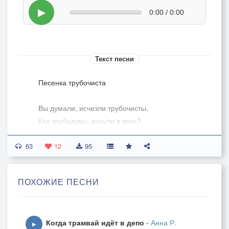
▶
0:00 / 0:00
Текст песни
Песенка трубочиста
Вы думали, исчезли трубочисты,
Как трубадуры, канули в века?
А вот он я – поджарый и плечистый,
63
Хоть в саже, но востребован пока.
12
95
Отсюда город – будто на ладони,
ПОХОЖИЕ ПЕСНИ
Со мной на крыше голуби, коты.
Не бойтесь, сильный слабого не тронет,
Зато с дождём и ветром я «на ты».
Когда трамвай идёт в депо
-
Анна Р.
▶