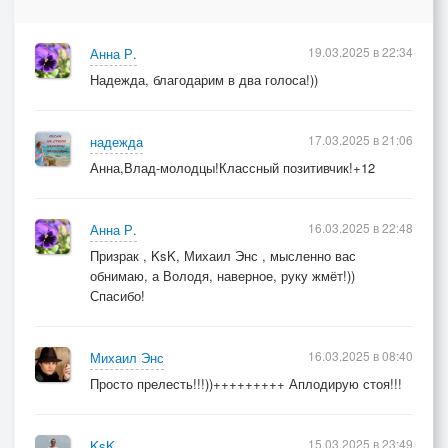
А песни вам пою!
19.03.2025 в 22:34
Анна Р.
Надежда, благодарим в два голоса!))
17.03.2025 в 21:06
надежда
Анна,Влад-молодцы!Классный позитивчик!+12
16.03.2025 в 22:48
Анна Р.
Призрак , KsK, Михаил Энс , мысленно вас
обнимаю, а Володя, наверное, руку жмёт!))
Спасибо!
16.03.2025 в 08:40
Михаил Энс
Просто прелесть!!!))+++++++++ Аплодирую стоя!!!
15.03.2025 в 23:49
KsK