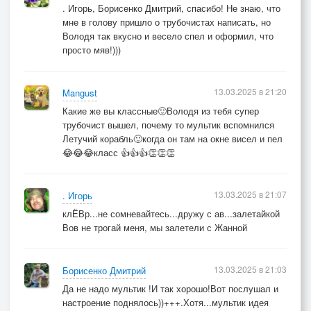
. Игорь, Борисенко Дмитрий, спасибо! Не знаю, что
мне в голову пришло о трубочистах написать, но
Володя так вкусно и весело спел и оформил, что
просто мяв!)))
13.03.2025 в 21:20
Mangust
Какие же вы классные🙂Володя из тебя супер
трубочист вышел, почему то мультик вспомнился
Летучий корабль🙂когда он там на окне висел и пел
😂😂😂класс 👍👍👍👏👏👏
13.03.2025 в 21:07
. Игорь
клЁВр...не сомневайтесь...дружу с ав...залетайкой
Вов не трогай меня, мы залетели с Жанной
13.03.2025 в 21:03
Борисенко Дмитрий
Да не надо мультик !И так хорошо!Вот послушал и
настроение поднялось))+++.Хотя...мультик идея