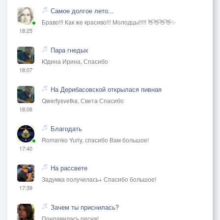
Самое долгое лето...
Браво!!! Как же красиво!!! Молодцы!!!!! 👋👋👋👋✨
18:25
Пара гнедых
Юдина Ирина, Спасибо
18:07
На Дерибасовской открылася пивная
Qwertysvetka, Света Спасибо
18:06
Благодать
Romanko Yuriy, спасибо Вам большое!
17:40
На рассвете
Задумка получилась+ Спасибо большое!
17:39
Зачем ты приснилась?
Понравилась песня!