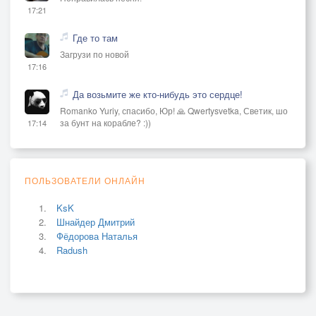
17:21
Где то там
Загрузи по новой
17:16
Да возьмите же кто-нибудь это сердце!
Romanko Yuriy, спасибо, Юр! 🙏 Qwertysvetka, Светик, шо
за бунт на корабле? :))
17:14
ПОЛЬЗОВАТЕЛИ ОНЛАЙН
KsK
Шнайдер Дмитрий
Фёдорова Наталья
Radush