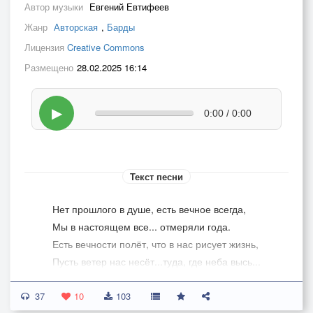
Автор музыки
Евгений Евтифеев
Жанр
Авторская
,
Барды
Лицензия
Creative Commons
Размещено
28.02.2025 16:14
▶
0:00 / 0:00
Текст песни
Нет прошлого в душе, есть вечное всегда,
Мы в настоящем все... отмеряли года.
Есть вечности полёт, что в нас рисует жизнь,
Пусть ветер нас несёт...туда, где неба высь...
37
Зачем всегда “зачем” мы меряем судьбу,
10
103