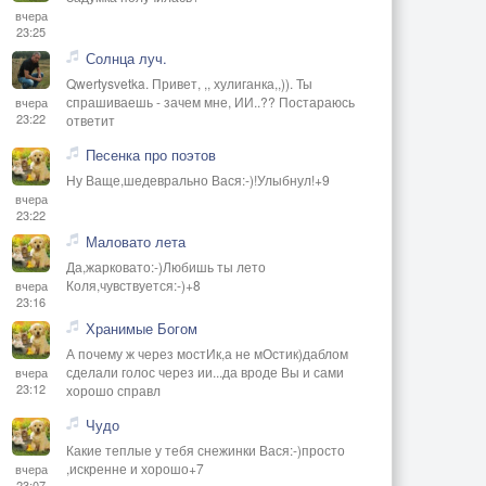
вчера
23:25
Солнца луч.
Qwertysvetka. Привет, ,, хулиганка,,)). Ты
спрашиваешь - зачем мне, ИИ..?? Постараюсь
вчера
23:22
ответит
Песенка про поэтов
Ну Ваще,шедеврально Вася:-)!Улыбнул!+9
вчера
23:22
Маловато лета
Да,жарковато:-)Любишь ты лето
Коля,чувствуется:-)+8
вчера
23:16
Хранимые Богом
А почему ж через мостИк,а не мОстик)даблом
сделали голос через ии...да вроде Вы и сами
вчера
23:12
хорошо справл
Чудо
Какие теплые у тебя снежинки Вася:-)просто
,искренне и хорошо+7
вчера
23:07