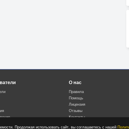
ватели
О нас
ели
Правила
Помощь
Лицензия
ция
Отзывы
дение
Контакты
Политика конфиденциальности
емости. Продолжая использовать сайт, вы соглашаетесь с нашей
Полит