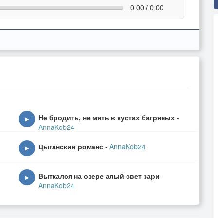
0:00 / 0:00
Не бродить, не мять в кустах багряных
-
▶
AnnaKob24
Цыганский романс
-
AnnaKob24
▶
Выткался на озере алый свет зари
-
▶
AnnaKob24