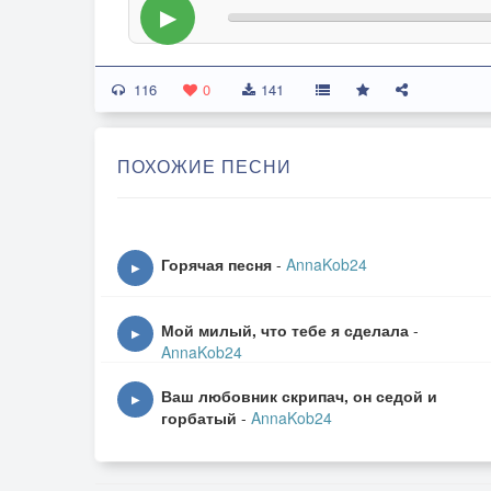
▶
116
0
141
ПОХОЖИЕ ПЕСНИ
Горячая песня
-
AnnaKob24
▶
Мой милый, что тебе я сделала
-
▶
AnnaKob24
Ваш любовник скрипач, он седой и
▶
горбатый
-
AnnaKob24