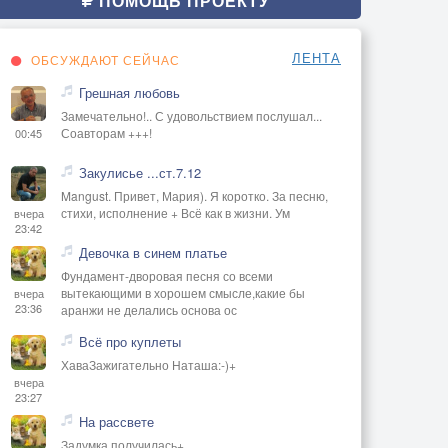
ПОМОЩЬ ПРОЕКТУ
ЛЕНТА
ОБСУЖДАЮТ СЕЙЧАС
Грешная любовь
Замечательно!.. С удовольствием послушал...
Соавторам +++!
00:45
Закулисье ...ст.7.12
Mangust. Привет, Мария). Я коротко. За песню,
стихи, исполнение + Всё как в жизни. Ум
вчера
23:42
Девочка в синем платье
Фундамент-дворовая песня со всеми
вытекающими в хорошем смысле,какие бы
вчера
23:36
аранжи не делались основа ос
Всё про куплеты
ХаваЗажигательно Наташа:-)+
вчера
23:27
На рассвете
Задумка получилась+