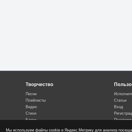
Творчество
Пользо
Песни
Исполнит
Плейлисты
Статьи
Видео
Вход
Стихи
Регистра
Блоги
Подтверж
Мы используем файлы cookie и Яндекс.Метрику для анализа посеща