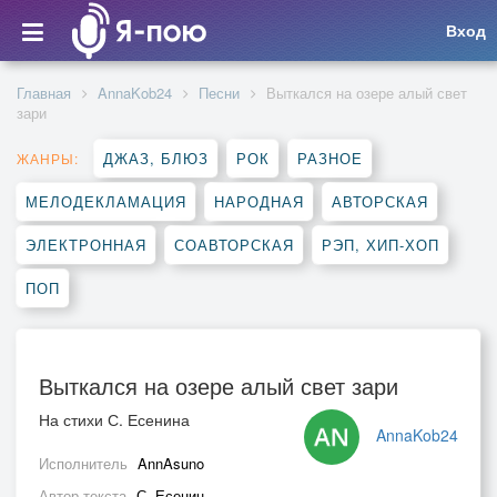
Вход
Главная
AnnaKob24
Песни
Выткался на озере алый свет
зари
ДЖАЗ, БЛЮЗ
РОК
РАЗНОЕ
ЖАНРЫ:
МЕЛОДЕКЛАМАЦИЯ
НАРОДНАЯ
АВТОРСКАЯ
ЭЛЕКТРОННАЯ
СОАВТОРСКАЯ
РЭП, ХИП-ХОП
ПОП
Выткался на озере алый свет зари
На стихи С. Есенина
AnnaKob24
Исполнитель
AnnAsuno
Автор текста
С. Есенин