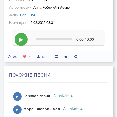
Автор музыки
Анна Коберг/AnnAsuno
Жанр
Поп
,
R&B
Размещено
16.02.2025 08:31
▶
0:00 / 0:00
25
0
127
ПОХОЖИЕ ПЕСНИ
Горячая песня
-
AnnaKob24
▶
Море - любовь моя
-
AnnaKob24
▶