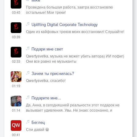
Проведена большая работа, завтра восстановлю
остальные! Мои треки!
03:45
Uplifting Digital Corporate Technology
Один из кайфовых треков моих восстановил! Слушайте!
03:39
Подари мне свет
Qwertysvetka, музыка не может убить автора) ИИ пофиг)
Они все равно не музыканты
02:33
Зачем ты приснилась?
Qwertysvetka, спасибо!
01:19
Подарите мне...
Да, Анна, в сегодняшней реальности этот подарок не
вызывает удивления. Увы. Не знаю: осознанно, и
01:14
Беглец
Спи давай 😁
00:41