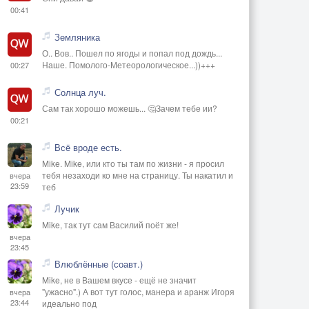
00:41
Земляника
О.. Вов.. Пошел по ягоды и попал под дождь...
Наше. Помолого-Метеорологическое...))+++
00:27
Солнца луч.
Сам так хорошо можешь... 🤔Зачем тебе ии?
00:21
Всё вроде есть.
Mike. Mike, или кто ты там по жизни - я просил
тебя незаходи ко мне на страницу. Ты накатил и
вчера
23:59
теб
Лучик
Mike, так тут сам Василий поёт же!
вчера
23:45
Влюблённые (соавт.)
Mike, не в Вашем вкусе - ещё не значит
"ужасно".) А вот тут голос, манера и аранж Игоря
вчера
23:44
идеально под