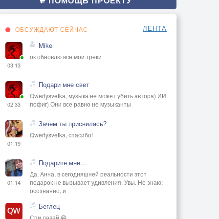
ПОМОЩЬ ПРОЕКТУ
ЛЕНТА
ОБСУЖДАЮТ СЕЙЧАС
Mike
ок обновлю все мои треки
03:13
Подари мне свет
Qwertysvetka, музыка не может убить автора) ИИ
пофиг) Они все равно не музыканты
02:33
Зачем ты приснилась?
Qwertysvetka, спасибо!
01:19
Подарите мне...
Да, Анна, в сегодняшней реальности этот
подарок не вызывает удивления. Увы. Не знаю:
01:14
осознанно, и
Беглец
Спи давай 😁