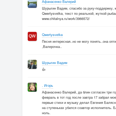
Афанасенко Валерий
Но я спасён, на берегу.
Шурыгин Вадим, спасибо за руку-поддержку, ка
Qwertysvetka, текст по реальной, жуткой рыба
Припев
www.chitalnya.ru/work/3966572/
Ты не молчи,
Не молчи,
Видишь - мы в облаках.
Qwertysvetka
Знаешь - мы не в гостях.
Песня интересная..но не могу понять..она опт
,Валерочка..
Не молчи.
Нас ещё ждут ! - на Земле,
Шурыгин Вадим
В лютом феврале.
👍
. Игорь
Афанасенко Валерий, да блин согласен три го
февраль в тот год после завтра 17 забрал мо
первые стихи и музыку делал Евгения Балясни
на ступеньках убился соавтор исполнитель. 
ноль.