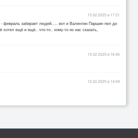
15.02.2025 в 17:21
 - февраль забирает людей..... вот и Валентин Паршин пел до
ё хотел ещё и ещё.. что-то.. кому-то из нас сказать,
15.02.2025 в 16:46
15.02.2025 в 14:09