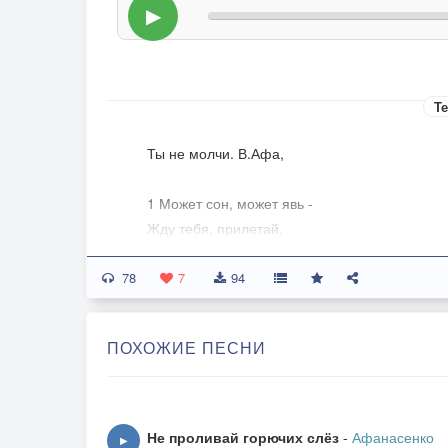
▶
Те
Ты не молчи. В.Афа,
1 Может сон, может явь -
Жду тебя, прилетай,
Дождь со льдом, мокрый снег –
78
Лишь ускорят побег.
7
94
Отказалась Земля,
ПОХОЖИЕ ПЕСНИ
Наше время прошло.
Тёплый дом в небесах
Нас согреет с тобой.
Не проливай горючих слёз
-
Афанасенко
▶