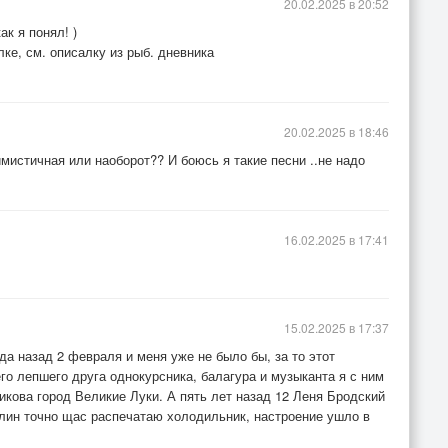
20.02.2025 в 20:52
к я понял! )
лке, см. описалку из рыб. дневника
20.02.2025 в 18:46
имистичная или наоборот?? И боюсь я такие песни ..не надо
16.02.2025 в 17:41
15.02.2025 в 17:37
да назад 2 февраля и меня уже не было бы, за то этот
его лепшего друга однокурсника, балагура и музыканта я с ним
кова город Великие Луки. А пять лет назад 12 Леня Бродский
Блин точно щас распечатаю холодильник, настроение ушло в