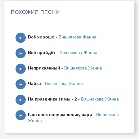
Куда-то налегке,
ПОХОЖИЕ ПЕСНИ
Ведь завтра Новый год,
И я хочу к тебе.
Всё хорошо
-
Вишнякова Жанна
1. Снова зимняя метель,
▶
Закружила карусель,
Всё пройдёт
-
Вишнякова Жанна
И на этом празднике зимы.
▶
Все надежды и мечты,
Неприкаянный
-
Вишнякова Жанна
Под какою маской ты,
▶
Ты на этом празднике зимы?
Чайка
-
Вишнякова Жанна
▶
2. А вокруг белым-бело,
На празднике зимы - 2
-
Вишнякова Жанна
Закружило, замело,
▶
Нас на этом празднике зимы.
Глоточек ночи,капельку зари
-
Вишнякова
Может быть, узнаешь ты,
▶
Жанна
Мои надежды и мечты,
Ты на этом празднике зимы?