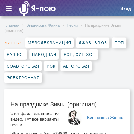
Вход
Главная
Вишнякова Жанна
Песни
На празднике Зимы
(оригинал)
МЕЛОДЕКЛАМАЦИЯ
ДЖАЗ, БЛЮЗ
ПОП
ЖАНРЫ:
РАЗНОЕ
НАРОДНАЯ
РЭП, ХИП-ХОП
СОАВТОРСКАЯ
РОК
АВТОРСКАЯ
ЭЛЕКТРОННАЯ
На празднике Зимы (оригинал)
Этот файл вытащила из
Вишнякова Жанна
видео. Тут все варианты
песни -
https://ya-poyu.ru/song/74969 - моя аранжировка