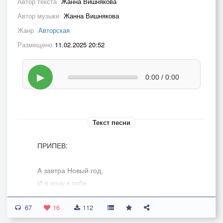
Автор текста
Жанна Вишнякова
Автор музыки
Жанна Вишнякова
Жанр
Авторская
Размещено
11.02.2025 20:52
▶
0:00 / 0:00
Текст песни
ПРИПЕВ:
А завтра Новый год,
И я хочу к тебе.
А ты снежинкой
67
Проплываешь на окне.
16
112
А ты бежишь опять