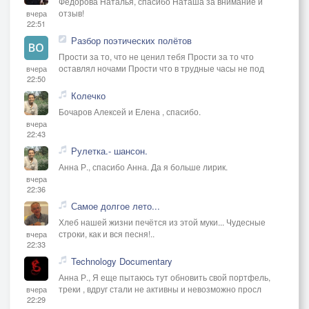
Фёдорова Наталья, спасибо Наташа за внимание и
отзыв!
вчера
22:51
Разбор поэтических полётов
Прости за то, что не ценил тебя Прости за то что
оставлял ночами Прости что в трудные часы не под
вчера
22:50
Колечко
Бочаров Алексей и Елена , спасибо.
вчера
22:43
Рулетка.- шансон.
Анна Р., спасибо Анна. Да я больше лирик.
вчера
22:36
Самое долгое лето...
Хлеб нашей жизни печётся из этой муки... Чудесные
строки, как и вся песня!..
вчера
22:33
Technology Documentary
Анна Р., Я еще пытаюсь тут обновить свой портфель,
треки , вдруг стали не активны и невозможно просл
вчера
22:29