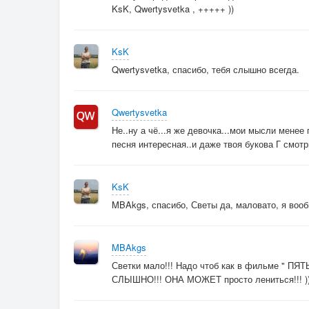
KsK, Qwertysvetka , +++++ ))
KsK
Qwertysvetka, спасибо, тебя слышно всегда.
Qwertysvetka
Не..ну а чё...я же девочка...мои мысли менее 
песня интересная..и даже твоя букова Г смотр
KsK
MBAkgs, спасибо, Светы да, маловато, я вооб
MBAkgs
Светки мало!!! Надо чтоб как в фильме " П
СЛЫШНО!!! ОНА МОЖЕТ просто лениться!!! )))