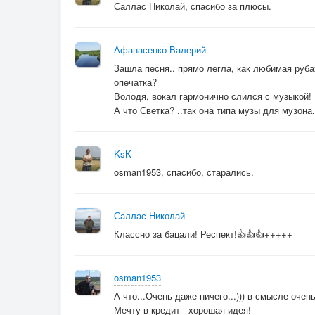
Саллас Николай, спасибо за плюсы.
Афанасенко Валерий
Зашла песня.. прямо легла, как любимая рубах
опечатка?
Володя, вокал гармонично слился с музыкой!
А что Светка? ..так она типа музы для музона.
KsK
osman1953, спасибо, старались.
Саллас Николай
Классно за бацали! Респект!👍👍👍+++++
osman1953
А что...Очень даже ничего...))) в смысле оче
Мечту в кредит - хорошая идея!