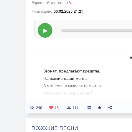
Взрослый контент
18+
Размещено
06.02.2025 21:21
▶
Те
Звонят, предлагают кредиты,
На всякие наши мечты.
А что если в мыслях немытых
Моих исключительно ты?
Немытые, грязные мысли.
249
По попе тебе, по щекам.
16
114
Да так, чтоб сводило по мышцам.
И шло по ногам и рукам.
ПОХОЖИЕ ПЕСНИ