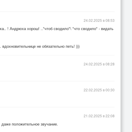
24.02.2025 в 08:53
а.. ! Андрюха хорош! .."чтоб сводило"\ "что сводило" - видать
. вдохновительнице не обязательно петь! )))
24.02.2025 в 08:28
22.02.2025 в 00:30
21.02.2025 в 22:08
нь даже положительное звучание.