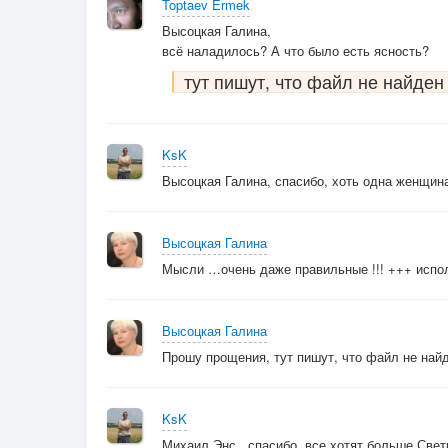
Toptaev Ermek
Высоцкая Галина,
всё наладилось? А что было есть ясность?
тут пишут, что файл не найден
KsK
Высоцкая Галина, спасибо, хоть одна женщина
Высоцкая Галина
Мысли …очень даже правильные !!! +++ испол
Высоцкая Галина
Прошу прощения, тут пишут, что файл не найде
KsK
Михаил Энс , спасибо, все хотят больше Светк