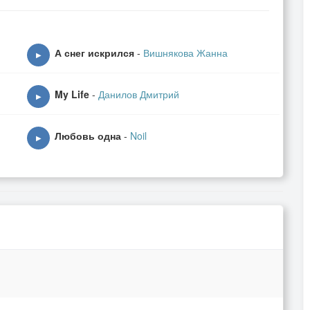
А снег искрился
-
Вишнякова Жанна
▶
.
My Life
-
Данилов Дмитрий
▶
Любовь одна
-
Noil
▶