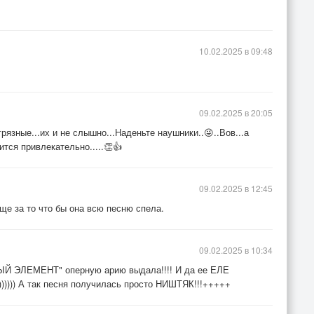
10.02.2025 в 09:48
09.02.2025 в 20:05
грязные...их и не слышно...Наденьте наушники..😜..Вов...а
ится привлекательно.....👏👍
09.02.2025 в 12:45
ще за то что бы она всю песню спела.
09.02.2025 в 10:34
ЯТЫЙ ЭЛЕМЕНТ" оперную арию выдала!!!! И да ее ЕЛЕ
)))) А так песня получилась просто НИШТЯК!!!+++++