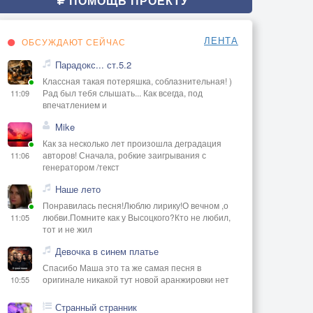
ПОМОЩЬ ПРОЕКТУ
ЛЕНТА
ОБСУЖДАЮТ СЕЙЧАС
Парадокс... ст.5.2
Классная такая потеряшка, соблазнительная! )
Рад был тебя слышать... Как всегда, под
11:09
впечатлением и
Mike
Как за несколько лет произошла деградация
авторов! Сначала, робкие заигрывания с
11:06
генератором /текст
Наше лето
Понравилась песня!Люблю лирику!О вечном ,о
любви.Помните как у Высоцкого?Кто не любил,
11:05
тот и не жил
Девочка в синем платье
Спасибо Маша это та же самая песня в
оригинале никакой тут новой аранжировки нет
10:55
Странный странник