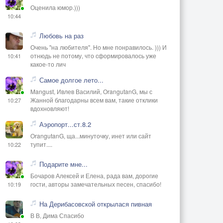
Оценила юмор.)))
10:44
Любовь на раз
Очень "на любителя". Но мне понравилось. ))) И
отнюдь не потому, что сформировалось уже
10:41
какое-то лич
Самое долгое лето...
Mangust, Ивлев Василий, OrangutanG, мы с
Жанной благодарны всем вам, такие отклики
10:27
вдохновляют!
Аэропорт...ст.8.2
OrangutanG, ща...минуточку, инет или сайт
тупит....
10:22
Подарите мне...
Бочаров Алексей и Елена, рада вам, дорогие
гости, авторы замечательных песен, спасибо!
10:19
На Дерибасовской открылася пивная
В В, Дима Спасибо