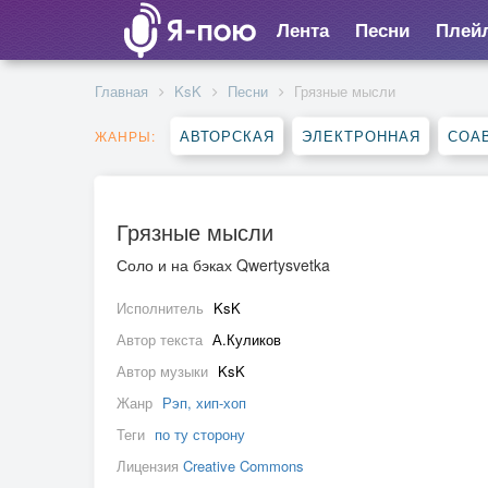
Лента
Песни
Плей
Главная
KsK
Песни
Грязные мысли
АВТОРСКАЯ
ЭЛЕКТРОННАЯ
СОА
ЖАНРЫ:
Грязные мысли
Соло и на бэках Qwertysvetka
Исполнитель
KsK
Автор текста
А.Куликов
Автор музыки
KsK
Жанр
Рэп, хип-хоп
Теги
по ту сторону
Лицензия
Creative Commons