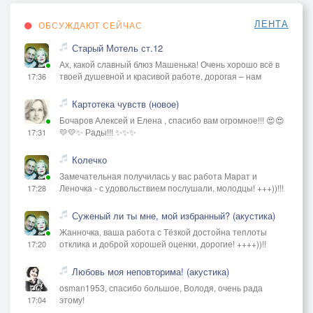
ЛЕНТА
ОБСУЖДАЮТ СЕЙЧАС
Старый Мотель ст.12
Ах, какой славный блюз Машенька! Очень хорошо всё в
твоей душевной и красивой работе, дорогая – нам
17:36
Картотека чувств (новое)
Бочаров Алексей и Елена , спасибо вам огромное!!! 😍😍
💛💛✨ Рады!!! ✨✨✨
17:31
Колечко
Замечательная получилась у вас работа Марат и
Леночка - с удовольствием послушали, молодцы! +++))!!!
17:28
Суженый ли ты мне, мой избранный? (акустика)
Жанночка, ваша работа с Тёзкой достойна теплоты
отклика и доброй хорошей оценки, дорогие! ++++))!!
17:20
Любовь моя неповторима! (акустика)
osman1953, спасибо большое, Володя, очень рада
этому!
17:04