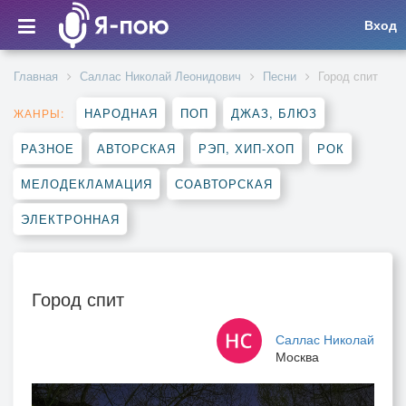
Вход
Главная
Саллас Николай Леонидович
Песни
Город спит
НАРОДНАЯ
ПОП
ДЖАЗ, БЛЮЗ
ЖАНРЫ:
РАЗНОЕ
АВТОРСКАЯ
РЭП, ХИП-ХОП
РОК
МЕЛОДЕКЛАМАЦИЯ
СОАВТОРСКАЯ
ЭЛЕКТРОННАЯ
Город спит
Саллас Николай
Москва