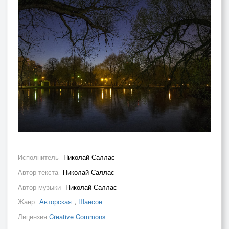
Исполнитель
Николай Саллас
Автор текста
Николай Саллас
Автор музыки
Николай Саллас
Жанр
Авторская
,
Шансон
Лицензия
Creative Commons