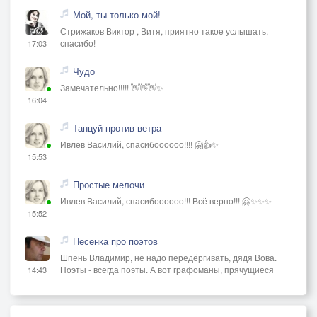
Мой, ты только мой!
Стрижаков Виктор , Витя, приятно такое услышать,
спасибо!
17:03
Чудо
Замечательно!!!!! 👋👋👋✨
16:04
Танцуй против ветра
Ивлев Василий, спасибоооооо!!!! 🤗👍✨
15:53
Простые мелочи
Ивлев Василий, спасибоооооо!!! Всё верно!!! 🤗✨✨✨
15:52
Песенка про поэтов
Шпень Владимир, не надо передёргивать, дядя Вова.
Поэты - всегда поэты. А вот графоманы, прячущиеся
14:43