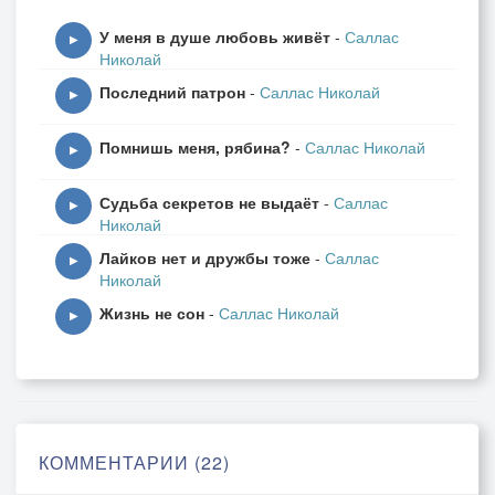
Пятый час. За окном тишина.
У меня в душе любовь живёт
-
Саллас
Там весна пробуждает мечты.
▶
Николай
Наступили её времена
Последний патрон
-
Саллас Николай
Погружать мир в восторг красоты.
▶
Помнишь меня, рябина?
-
Саллас Николай
Не спасутся - ни льды, ни снега.
▶
Превратившись в ручьи, убегут
Судьба секретов не выдаёт
-
Саллас
В русла рек, затоплять берега,
▶
Николай
Под горячий людской пересуд.
Лайков нет и дружбы тоже
-
Саллас
▶
Николай
Жизнь не сон
-
Саллас Николай
▶
КОММЕНТАРИИ (22)