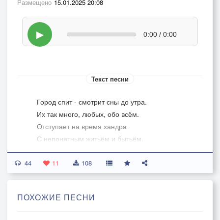
Размещено
15.01.2025 20:08
▶
0:00 / 0:00
Текст песни
Город спит - смотрит сны до утра.
Их так много, любых, обо всём.
Отступает на время хандра
С непонятным житьём и бытьём.
44
Дальний лес первым встретит рассвет.
11
108
Солнце ночку прогонит зарёй.
За столом, задремавший поэт,
ПОХОЖИЕ ПЕСНИ
В вихре мыслей парит над Землёй.