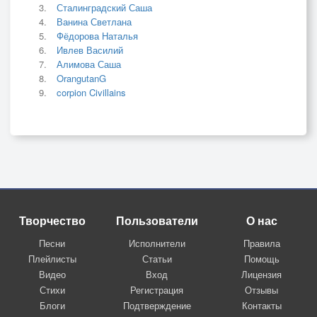
Сталинградский Саша
Ванина Светлана
Фёдорова Наталья
Ивлев Василий
Алимова Саша
OrangutanG
corpion Civillains
Творчество
Пользователи
О нас
Песни
Исполнители
Правила
Плейлисты
Статьи
Помощь
Видео
Вход
Лицензия
Стихи
Регистрация
Отзывы
Блоги
Подтверждение
Контакты