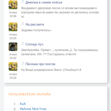
Девочка в синем платье
Фундамент-дворовая песня со всеми вытекающими в
хорошем смысле,какие бы аранжи не делались основа
вчера
23:36
ос
На рассвете
Задумка получилась+
вчера
23:25
Солнца луч.
Qwertysvetka. Привет, ,, хулиганка,,)). Ты спрашиваешь -
зачем мне, ИИ..?? Постараюсь ответит
вчера
23:22
Песенка про поэтов
Ну Ваще,шедеврально Вася:-)!Улыбнул!+9
вчера
23:22
ПОЛЬЗОВАТЕЛИ ОНЛАЙН
KsK
ИвАнов Nick-Yves