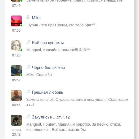
07:49
Mike
Шурин - это брат жены, кто тебе брат?
07:35
Всё про куплеты
Mangust, спасибо огромное!!! 🌸🌸🌸
07:26
Чёрно-белый мир
Mike, Спасибо
05:52
Грешная любовь
Замечательно!.. С удовольствием послушал... Соавторам
+++!
00:45
Закулисье ...ст.7.12
Mangust. Привет, Мария). Я коротко. За песню, стихи,
исполнение + Всё как в жизни. Ум
вчера
23:42